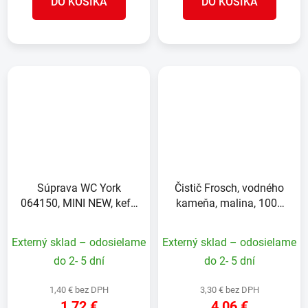
DO KOŠÍKA
DO KOŠÍKA
Súprava WC York
Čistič Frosch, vodného
064150, MINI NEW, kefa
kameňa, malina, 1000
so stojanom do toalety
ml
Externý sklad – odosielame
Externý sklad – odosielame
do 2- 5 dní
do 2- 5 dní
1,40 € bez DPH
3,30 € bez DPH
1,72 €
4,06 €