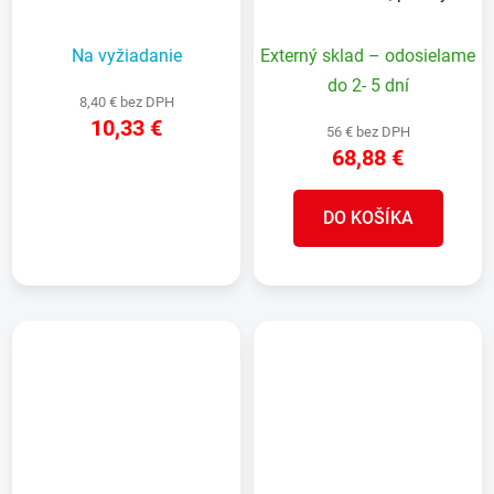
EDITION, náhradná,
mop s dvojkomorovým
teleskopická
systémom, mop
Na vyžiadanie
Externý sklad – odosielame
do 2- 5 dní
8,40 € bez DPH
10,33 €
56 € bez DPH
68,88 €
DETAIL
DO KOŠÍKA