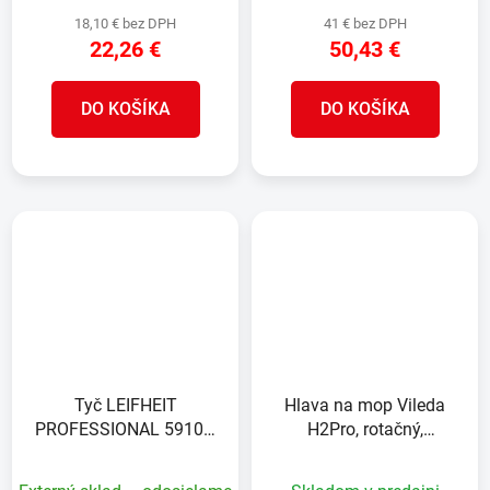
18,10 € bez DPH
41 € bez DPH
22,26 €
50,43 €
DO KOŠÍKA
DO KOŠÍKA
Tyč LEIFHEIT
Hlava na mop Vileda
PROFESSIONAL 59109,
H2Pro, rotačný,
teleskopická, 250 cm
strapcový, náhradná