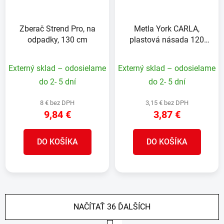
Zberač Strend Pro, na
Metla York CARLA,
odpadky, 130 cm
plastová násada 120
cm, mix farieb,
32x9x127 cm
Externý sklad – odosielame
Externý sklad – odosielame
do 2- 5 dní
do 2- 5 dní
8 € bez DPH
3,15 € bez DPH
9,84 €
3,87 €
DO KOŠÍKA
DO KOŠÍKA
NAČÍTAŤ 36 ĎALŠÍCH