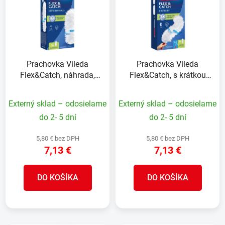
p
r
i
o
s
d
p
u
r
k
Prachovka Vileda
Prachovka Vileda
o
t
Flex&Catch, náhrada,
Flex&Catch, s krátkou
d
o
bal. 5 ks
rukoväťou
u
v
Externý sklad – odosielame
Externý sklad – odosielame
k
t
do 2- 5 dní
do 2- 5 dní
o
5,80 € bez DPH
5,80 € bez DPH
v
7,13 €
7,13 €
DO KOŠÍKA
DO KOŠÍKA