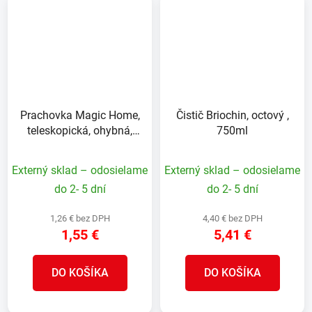
Prachovka Magic Home,
Čistič Briochin, octový ,
teleskopická, ohybná,
750ml
270-745 mm, Sellbox 12
ks
Externý sklad – odosielame
Externý sklad – odosielame
do 2- 5 dní
do 2- 5 dní
1,26 € bez DPH
4,40 € bez DPH
1,55 €
5,41 €
DO KOŠÍKA
DO KOŠÍKA