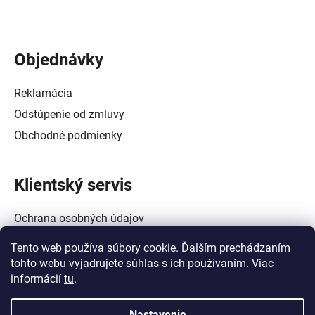
Objednávky
Reklamácia
Odstúpenie od zmluvy
Obchodné podmienky
Klientský servis
Ochrana osobných údajov
Alternatívne riešenie spotrebiteľských sporov
Tento web používa súbory cookie. Ďalším prechádzaním
Zásady používania súborov cookie (EÚ)
tohto webu vyjadrujete súhlas s ich používaním. Viac
informácií
tu
.
Nastavenie