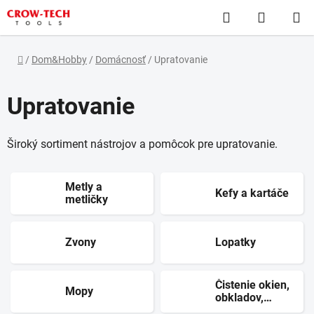
Prejsť
Hľadať
NÁKUP
na
obsah
KOŠÍK
Domov
/
Dom&Hobby
/
Domácnosť
/
Upratovanie
Upratovanie
Široký sortiment nástrojov a pomôcok pre upratovanie.
Metly a
Kefy a kartáče
metličky
Zvony
Lopatky
Čistenie okien,
Mopy
obkladov,
dlažby