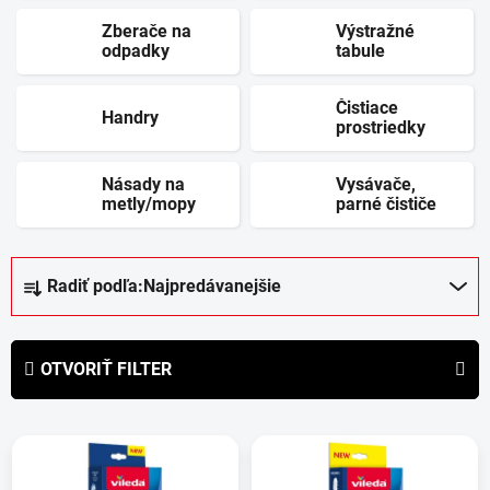
Zberače na
Výstražné
odpadky
tabule
Čistiace
Handry
prostriedky
Násady na
Vysávače,
metly/mopy
parné čističe
R
Radiť podľa:
Najpredávanejšie
a
d
e
OTVORIŤ FILTER
n
i
V
e
ý
p