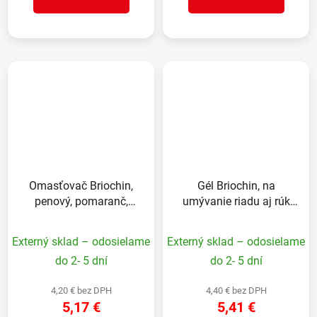
Omasťovač Briochin,
Gél Briochin, na
penový, pomaranč,
umývanie riadu aj rúk
750ml
2v1, marseillské mydlo,
500ml
Externý sklad – odosielame
Externý sklad – odosielame
do 2- 5 dní
do 2- 5 dní
4,20 € bez DPH
4,40 € bez DPH
5,17 €
5,41 €