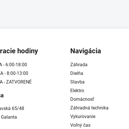
ý
p
i
s
u
racie hodiny
Navigácia
A - 6:00-18:00
Záhrada
 - 8:00-13:00
Dielňa
A - ZATVORENÉ
Stavba
Elektro
sa
Domácnosť
Záhradná technika
lavská 65/48
Vykurovanie
 Galanta
Voľný čas