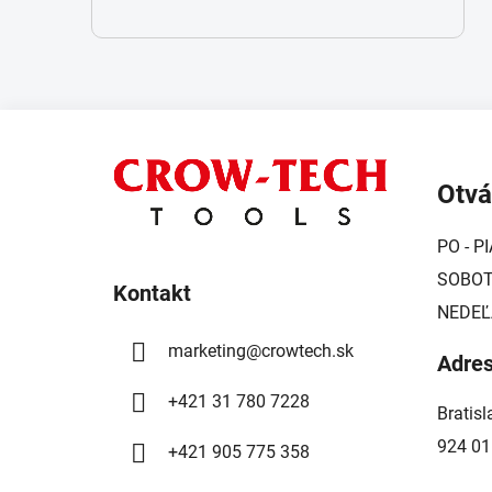
Z
á
Otvá
p
ä
PO - PI
t
SOBOTA
i
Kontakt
NEDEĽ
e
marketing
@
crowtech.sk
Adre
+421 31 780 7228
Bratis
924 01
+421 905 775 358