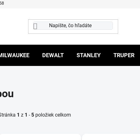
58
MILWAUKEE
DEWALT
STANLEY
TRUPER
bou
Stránka
1
z
1
-
5
položiek celkom