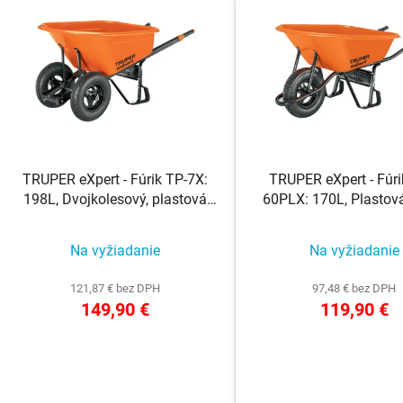
V
ý
p
s
p
r
o
TRUPER eXpert - Fúrik TP-7X:
TRUPER eXpert - Fúri
d
198L, Dvojkolesový, plastová
60PLX: 170L, Plastov
u
korba
k
Na vyžiadanie
Na vyžiadanie
t
o
121,87 € bez DPH
97,48 € bez DPH
v
149,90 €
119,90 €
DETAIL
DETAIL