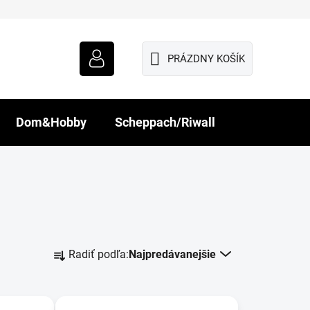
PRÁZDNY KOŠÍK
NÁKUPNÝ
KOŠÍK
Dom&Hobby
Scheppach/Riwall
R
Radiť podľa:
Najpredávanejšie
a
d
e