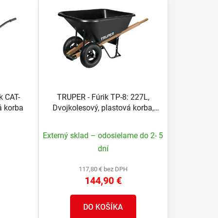
n
i
e
p
r
o
d
u
k CAT-
TRUPER - Fúrik TP-8: 227L,
k
á korba
Dvojkolesový, plastová korba,
t
drevené rukoväte
o
Externý sklad – odosielame do 2- 5
v
dní
117,80 € bez DPH
144,90 €
DO KOŠÍKA