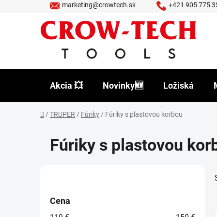
Prejsť
marketing@crowtech.sk
+421 905 775 3
na
obsah
Akcia 💥
Novinky🆕
Ložiská
Domov
/
TRUPER
/
Fúriky
/
Fúriky s plastovou korbou
Fúriky s plastovou kor
B
o
č
Cena
n