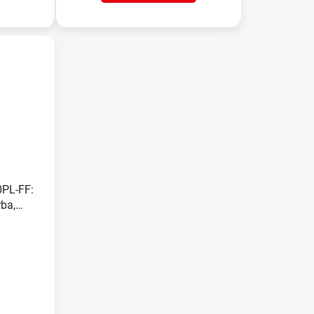
0PL-FF:
rba,
tika