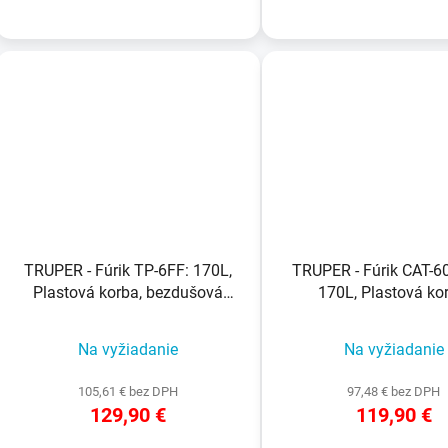
TRUPER - Fúrik TP-6FF: 170L,
TRUPER - Fúrik CAT-6
Plastová korba, bezdušová
170L, Plastová ko
pneumatika, drevené rukoväte
bezdušová pneuma
Na vyžiadanie
Na vyžiadanie
105,61 € bez DPH
97,48 € bez DPH
129,90 €
119,90 €