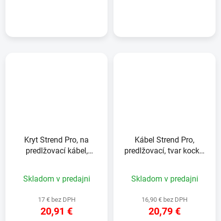
DETAIL
DETAIL
Kryt Strend Pro, na
Kábel Strend Pro,
predlžovací kábel,
predlžovací, tvar kocka,
bezpečnostný, ochranný,
USB-C + A, bezdrôtové
IP54
nabíjanie, 1,4 m,
Skladom v predajni
Skladom v predajni
Wireless
17 € bez DPH
16,90 € bez DPH
20,91 €
20,79 €