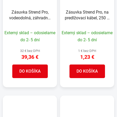
Zásuvka Strend Pro,
Zásuvka Strend Pro, na
vodeodolná, záhradná,
predlžovací kábel, 250 V,
imitácia kameňa, IP44,
IP20, 16A, biela
skrinka, 4x zásuvka,
Externý sklad – odosielame
Externý sklad – odosielame
kábel 3 m
do 2- 5 dní
do 2- 5 dní
32 € bez DPH
1 € bez DPH
39,36 €
1,23 €
DO KOŠÍKA
DO KOŠÍKA