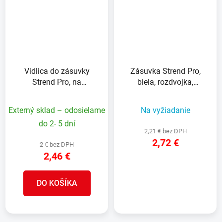
Vidlica do zásuvky
Zásuvka Strend Pro,
Strend Pro, na
biela, rozdvojka,
predlžovací kábel, 230V,
rozbočovacia 230 V,
IP65, 16A, guma, čierna
IP20, max. 3680 W,
Externý sklad – odosielame
Na vyžiadanie
1x6A, 2x16A
do 2- 5 dní
2,21 € bez DPH
2,72 €
2 € bez DPH
2,46 €
DETAIL
DO KOŠÍKA