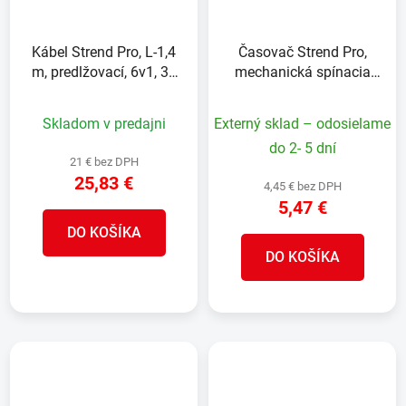
Kábel Strend Pro, L-1,4
Časovač Strend Pro,
m, predlžovací, 6v1, 3x
mechanická spínacia
zásuvka, 2x USB-A, 1x
zásuvka, 220-240 V,
USB-C, s upnutím na stôl
max. 3500 W
Skladom v predajni
Externý sklad – odosielame
do 2- 5 dní
21 € bez DPH
25,83 €
4,45 € bez DPH
5,47 €
DO KOŠÍKA
DO KOŠÍKA