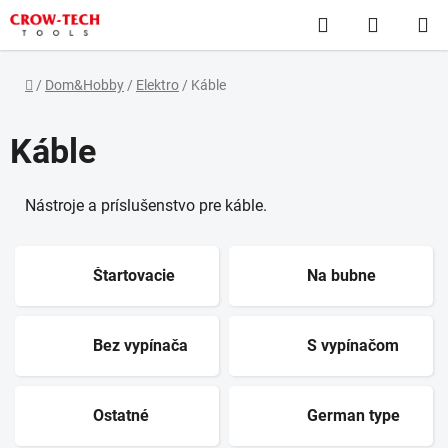
Prejsť
Hľadať
NÁKUP
na
obsah
KOŠÍK
Domov
/
Dom&Hobby
/
Elektro
/
Káble
Káble
Nástroje a príslušenstvo pre káble.
Štartovacie
Na bubne
Bez vypínača
S vypínačom
Ostatné
German type