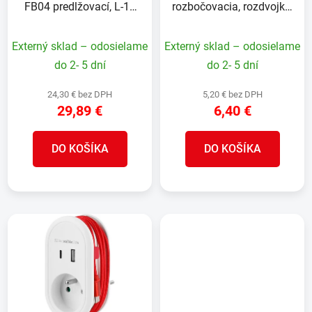
FB04 predlžovací, L-15
rozbočovacia, rozdvojka,
d
o
m, IP20, na bubne,
biela, 2x 16 A, USB A+C,
u
v
prierez 1,5 mm2
vypínač
Externý sklad – odosielame
Externý sklad – odosielame
k
t
do 2- 5 dní
do 2- 5 dní
o
24,30 € bez DPH
5,20 € bez DPH
v
29,89 €
6,40 €
DO KOŠÍKA
DO KOŠÍKA