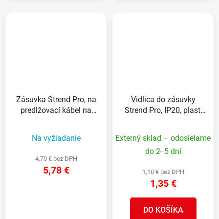
Zásuvka Strend Pro, na
Vidlica do zásuvky
predlžovací kábel na
Strend Pro, IP20, plast,
elektrocentrálu, IP44,
biela
250 V, 16 A
Na vyžiadanie
Externý sklad – odosielame
do 2- 5 dní
4,70 € bez DPH
5,78 €
1,10 € bez DPH
1,35 €
DETAIL
DO KOŠÍKA