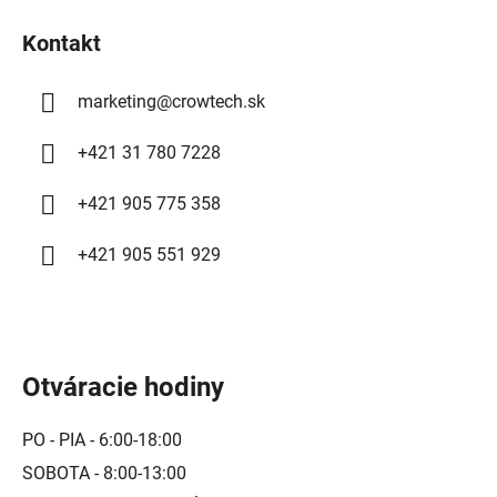
v
i
k
Kontakt
e
y
v
ý
marketing
@
crowtech.sk
p
i
+421 31 780 7228
s
u
+421 905 775 358
+421 905 551 929
Otváracie hodiny
PO - PIA - 6:00-18:00
SOBOTA - 8:00-13:00