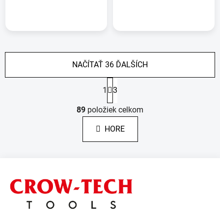
NAČÍTAŤ 36 ĎALŠÍCH
S
1
3
t
r
O
á
89
položiek celkom
v
n
l
k
HORE
á
o
d
v
a
a
Z
c
n
á
i
i
e
e
p
p
ä
r
t