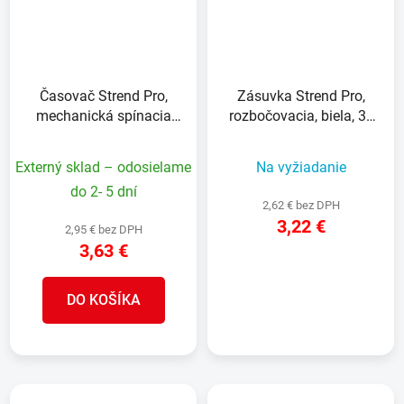
Časovač Strend Pro,
Zásuvka Strend Pro,
mechanická spínacia
rozbočovacia, biela, 3x
zásuvka, 220-240 V,
16 A, vypínač
max. 3500 W
Externý sklad – odosielame
Na vyžiadanie
do 2- 5 dní
2,62 € bez DPH
3,22 €
2,95 € bez DPH
3,63 €
DETAIL
DO KOŠÍKA