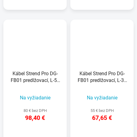
Kábel Strend Pro DG-
Kábel Strend Pro DG-
FB01 predlžovací, L-50
FB01 predlžovací, L-30
m + 1,4 m, na bubne, s
m + 1,4 m, na bubne, s
pohyblivou zásuvkou
pohyblivou zásuvkou
Na vyžiadanie
Na vyžiadanie
80 € bez DPH
55 € bez DPH
98,40 €
67,65 €
DETAIL
DETAIL