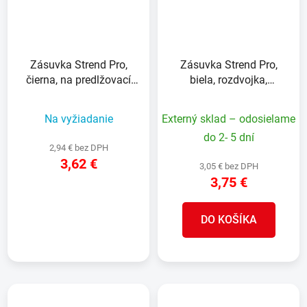
Zásuvka Strend Pro,
Zásuvka Strend Pro,
čierna, na predlžovací
biela, rozdvojka,
kábel, 250 V, IP65, 16A
rozbočovacia 230 V,
IP20, max. 3680 W,
Na vyžiadanie
Externý sklad – odosielame
3x16A
do 2- 5 dní
2,94 € bez DPH
3,62 €
3,05 € bez DPH
3,75 €
DETAIL
DO KOŠÍKA