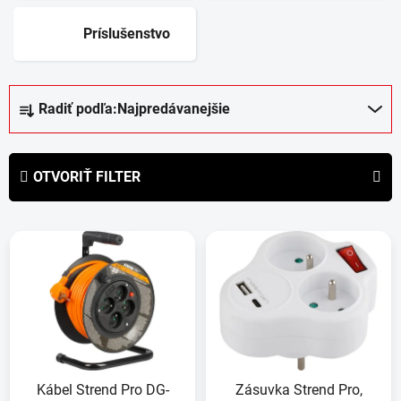
Príslušenstvo
R
Radiť podľa:
Najpredávanejšie
a
d
e
OTVORIŤ FILTER
n
i
V
e
ý
p
p
r
i
o
s
d
p
u
r
k
Kábel Strend Pro DG-
Zásuvka Strend Pro,
o
t