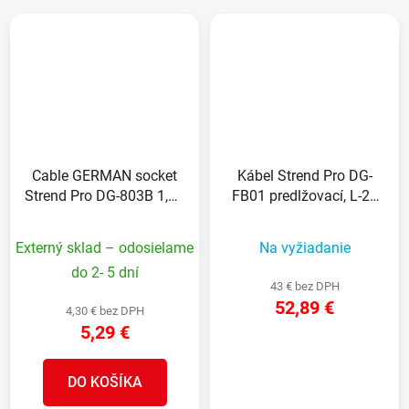
Cable GERMAN socket
Kábel Strend Pro DG-
Strend Pro DG-803B 1,50
FB01 predlžovací, L-20
m, 3 sockets, HU, RO,
m + 1,4 m, na bubne, s
SRB, CRO
pohyblivou zásuvkou
Externý sklad – odosielame
Na vyžiadanie
do 2- 5 dní
43 € bez DPH
52,89 €
4,30 € bez DPH
5,29 €
DETAIL
DO KOŠÍKA