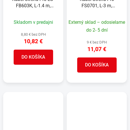
FB603K, L-1.4 m,
FS0701, L-3 m,
predlžovací, 3x zásuvka
predlžovací, 3x zásuvka
+ vypínač, USB
+ vypínač, IP44
Skladom v predajni
Externý sklad – odosielame
do 2- 5 dní
8,80 € bez DPH
10,82 €
9 € bez DPH
11,07 €
DO KOŠÍKA
DO KOŠÍKA