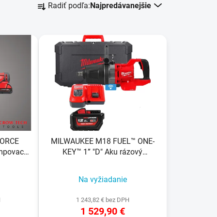
Radiť podľa:
Najpredávanejšie
a
d
e
n
i
e
p
r
o
d
u
FORCE
MILWAUKEE M18 FUEL™ ONE-
k
mpovacie
KEY™ 1” "D" Aku rázový
t
uťahovák s poistným krúžkom
o
Na vyžiadanie
v
H
1 243,82 € bez DPH
1 529,90 €