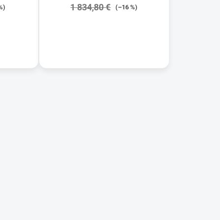
1 834,80 €
%)
(–16 %)
DETAIL