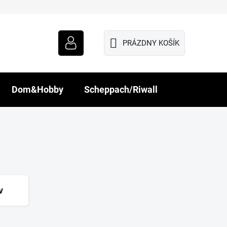
PRÁZDNY KOŠÍK
NÁKUPNÝ
KOŠÍK
Dom&Hobby
Scheppach/Riwall
v
R