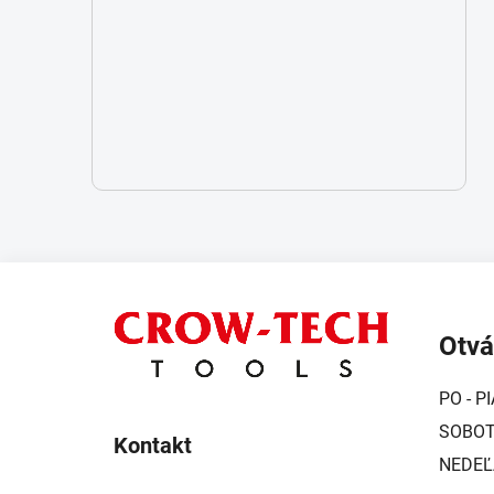
Z
á
Otvá
p
ä
PO - PI
t
SOBOTA
i
Kontakt
NEDEĽ
e