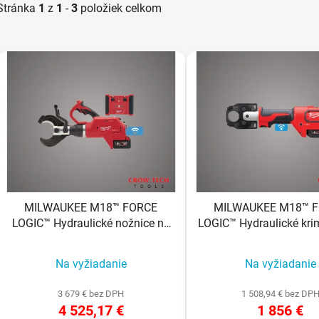
Stránka
1
z
1
-
3
položiek celkom
V
ý
p
s
p
r
o
MILWAUKEE M18™ FORCE
MILWAUKEE M18™ 
d
LOGIC™ Hydraulické nožnice na
LOGIC™ Hydraulické kri
u
káble 75mm s dialkovým
kliešte 53 kN
k
ovladaním
Na vyžiadanie
Na vyžiadanie
t
o
3 679 € bez DPH
1 508,94 € bez DP
v
4 525,17 €
1 856 €