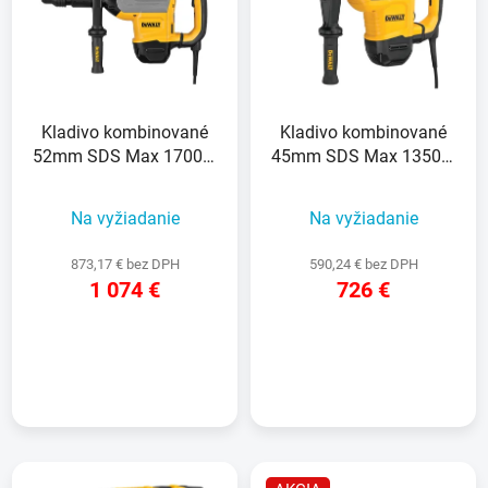
r
i
o
s
d
p
u
r
k
Kladivo kombinované
Kladivo kombinované
o
t
52mm SDS Max 1700W
45mm SDS Max 1350W
d
o
19,4J 10,5kg kufor
10,5J 7,8kg kufor
u
v
Na vyžiadanie
Na vyžiadanie
k
t
873,17 € bez DPH
590,24 € bez DPH
o
1 074 €
726 €
v
DETAIL
DETAIL