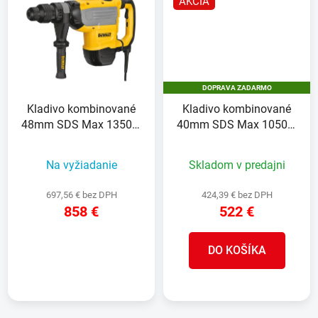
AKCIA
DOPRAVA ZADARMO
Kladivo kombinované
Kladivo kombinované
48mm SDS Max 1350W
40mm SDS Max 1050W
13,3J 7,8kg kufor
6,1J 5,9kg kufor
Na vyžiadanie
Skladom v predajni
697,56 € bez DPH
424,39 € bez DPH
858 €
522 €
DO KOŠÍKA
DETAIL