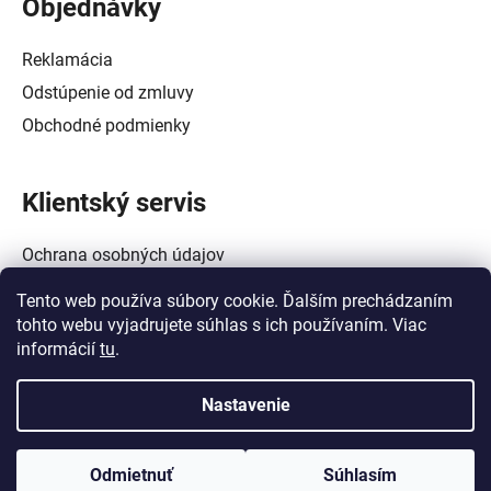
Objednávky
Reklamácia
Odstúpenie od zmluvy
Obchodné podmienky
Klientský servis
Ochrana osobných údajov
Alternatívne riešenie spotrebiteľských sporov
Tento web používa súbory cookie. Ďalším prechádzaním
Zásady používania súborov cookie (EÚ)
tohto webu vyjadrujete súhlas s ich používaním. Viac
informácií
tu
.
Nastavenie
Vytvoril Shoptet
a
Adatelier
Odmietnuť
Súhlasím
Copyright 2026
Crowtech Tools - Galanta
. Všetky práva