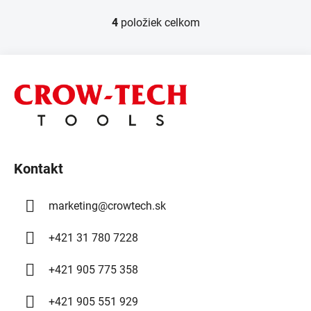
4
položiek celkom
O
v
l
Z
á
á
d
p
a
ä
c
t
i
e
i
p
Kontakt
e
r
v
marketing
@
crowtech.sk
k
y
+421 31 780 7228
v
ý
+421 905 775 358
p
i
+421 905 551 929
s