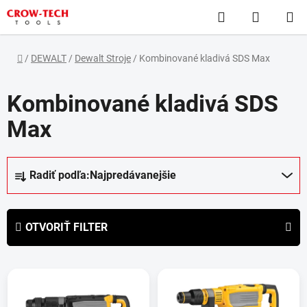
Prejsť
Hľadať
NÁKUP
na
obsah
KOŠÍK
Domov
/
DEWALT
/
Dewalt Stroje
/
Kombinované kladivá SDS Max
Kombinované kladivá SDS
Max
R
Radiť podľa:
Najpredávanejšie
a
d
e
OTVORIŤ FILTER
n
i
V
e
ý
p
p