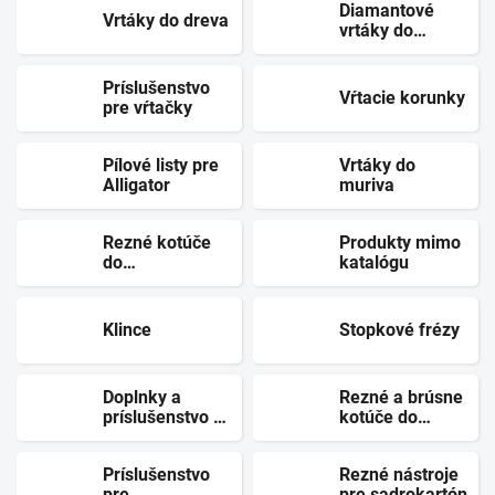
Diamantové
Vrtáky do dreva
vrtáky do
dlaždíc
Príslušenstvo
Vŕtacie korunky
pre vŕtačky
Pílové listy pre
Vrtáky do
Alligator
muriva
Rezné kotúče
Produkty mimo
do
katalógu
rozbrusovačiek
Klince
Stopkové frézy
Doplnky a
Rezné a brúsne
príslušenstvo -
kotúče do
záhrada
uhlových
brúsok
Príslušenstvo
Rezné nástroje
pre
pre sadrokartón