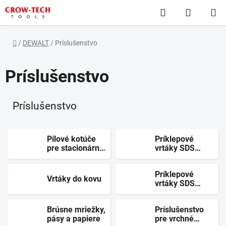
Prejsť
Hľadať
NÁKUP
na
obsah
KOŠÍK
Domov
/
DEWALT
/
Príslušenstvo
Príslušenstvo
Príslušenstvo
Pílové kotúče
Príklepové
pre stacionárne
vrtáky SDS
píly
MAX
Príklepové
Vrtáky do kovu
vrtáky SDS
PLUS
Brúsne mriežky,
Príslušenstvo
pásy a papiere
pre vrchné