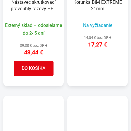
Nástavec skrutkovací
Korunka BiM EXTREME
pravoúhly rázový HEX
21mm
1/4" s LED
Externý sklad – odosielame
Na vyžiadanie
do 2- 5 dní
14,04 € bez DPH
17,27 €
39,38 € bez DPH
48,44 €
DETAIL
DO KOŠÍKA