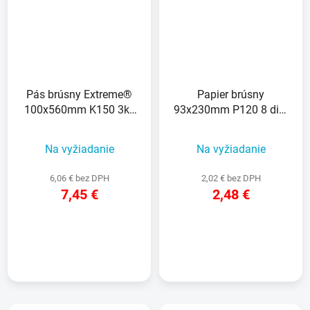
Pás brúsny Extreme®
Papier brúsny
100x560mm K150 3ks
93x230mm P120 8 dier
DW650/DW650E
10ks D26422
Na vyžiadanie
Na vyžiadanie
6,06 € bez DPH
2,02 € bez DPH
7,45 €
2,48 €
DETAIL
DETAIL