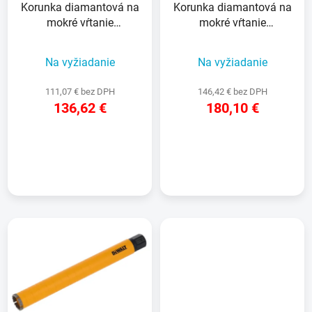
Korunka diamantová na
Korunka diamantová na
o
t
mokré vŕtanie
mokré vŕtanie
d
o
82x450x400mm
127x450x400mm
u
v
Na vyžiadanie
Na vyžiadanie
k
t
111,07 € bez DPH
146,42 € bez DPH
o
136,62 €
180,10 €
v
DETAIL
DETAIL