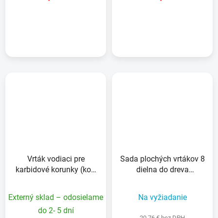
DETAIL
DETAIL
Vrták vodiaci pre
Sada plochých vrtákov 8
karbidové korunky (kov,
dielna do dreva
drevo) 6,4x83mm (1/4")
EXTREME
Externý sklad – odosielame
Na vyžiadanie
do 2- 5 dní
20,76 € bez DPH