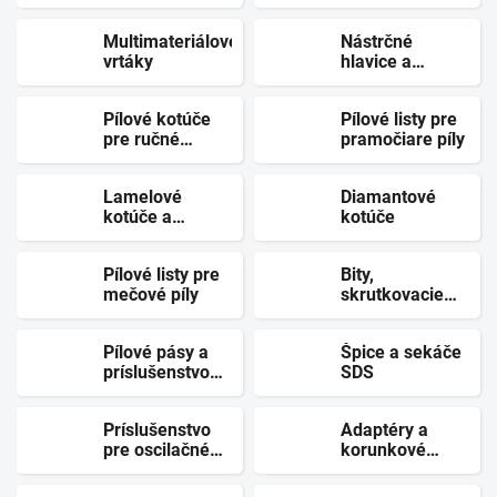
frézky a
ohraňovacie
Multimateriálové
Nástrčné
frézky
vrtáky
hlavice a
držiaky
Pílové kotúče
Pílové listy pre
pre ručné
pramočiare píly
kotúčové píly
Lamelové
Diamantové
kotúče a
kotúče
drôtené kefy
Pílové listy pre
Bity,
mečové píly
skrutkovacie
násadce, vrtáky
Pílové pásy a
Špice a sekáče
príslušenstvo
SDS
pre hoblíky
Príslušenstvo
Adaptéry a
pre oscilačné
korunkové
náradie
vrtáky SDS