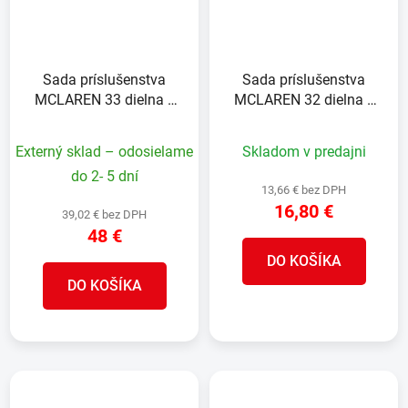
Sada príslušenstva
Sada príslušenstva
MCLAREN 33 dielna s
MCLAREN 32 dielna s
pravouhlým násadcom
držiakom bitov
FLEXTORQ
Externý sklad – odosielame
Skladom v predajni
do 2- 5 dní
13,66 € bez DPH
16,80 €
39,02 € bez DPH
48 €
DO KOŠÍKA
DO KOŠÍKA