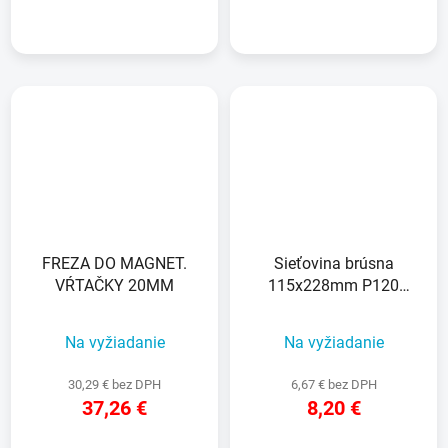
FREZA DO MAGNET.
Sieťovina brúsna
VŔTAČKY 20MM
115x228mm P120
suchý zips 5ks
D26420/D20421
Na vyžiadanie
Na vyžiadanie
30,29 € bez DPH
6,67 € bez DPH
37,26 €
8,20 €