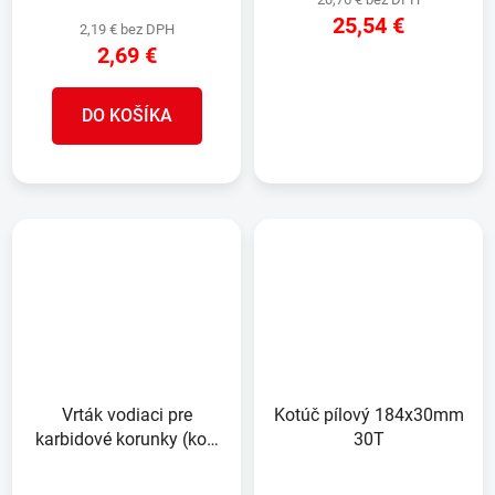
25,54 €
2,19 € bez DPH
2,69 €
DETAIL
DO KOŠÍKA
Vrták vodiaci pre
Kotúč pílový 184x30mm
karbidové korunky (kov,
30T
drevo) 6,4x108mm
(1/4")