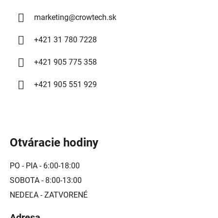
v
ý
marketing
@
crowtech.sk
p
i
+421 31 780 7228
s
u
+421 905 775 358
+421 905 551 929
Otváracie hodiny
PO - PIA - 6:00-18:00
SOBOTA - 8:00-13:00
NEDEĽA - ZATVORENÉ
Adresa