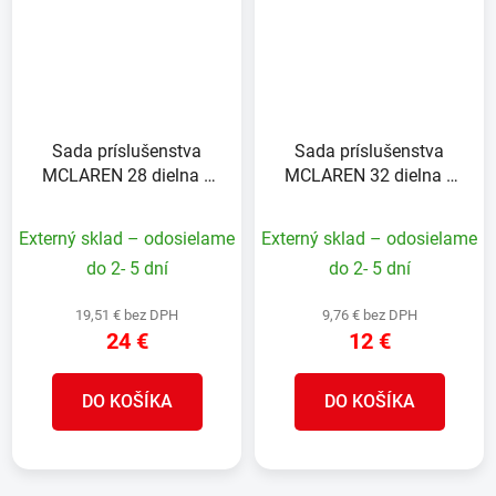
Sada príslušenstva
Sada príslušenstva
MCLAREN 28 dielna v
MCLAREN 32 dielna s
malom púzdre Toug
držiakom bitov
Case FLEXTORQ
FLEXTORQ
Externý sklad – odosielame
Externý sklad – odosielame
do 2- 5 dní
do 2- 5 dní
19,51 € bez DPH
9,76 € bez DPH
24 €
12 €
DO KOŠÍKA
DO KOŠÍKA