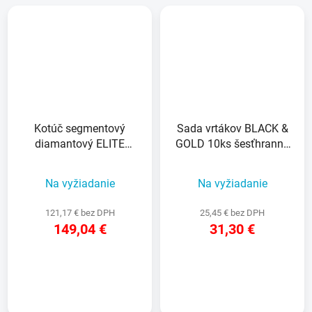
Kotúč segmentový
Sada vrtákov BLACK &
diamantový ELITE
GOLD 10ks šesťhranná
300x25,4mm
stopka
Na vyžiadanie
Na vyžiadanie
121,17 € bez DPH
25,45 € bez DPH
149,04 €
31,30 €
DETAIL
DETAIL