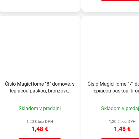
Číslo MagicHome "8" domové, s
Číslo MagicHome "7" d
lepiacou páskou, bronzové,
lepiacou páskou, bro
popisné, 70x100 mm, ABS
popisné, 70x100 mm
Skladom v predajni
Skladom v predaj
1,20 € bez DPH
1,20 € bez DPH
1,48 €
1,48 €