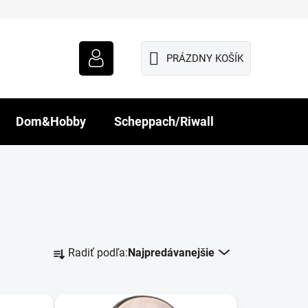
PRÁZDNY KOŠÍK
NÁKUPNÝ
KOŠÍK
Dom&Hobby
Scheppach/Riwall
R
Radiť podľa:
Najpredávanejšie
a
d
e