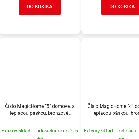
DO KOŠÍKA
DO KOŠÍKA
Číslo MagicHome "5" domové, s
Číslo MagicHome "4" d
lepiacou páskou, bronzové,
lepiacou páskou, bro
popisné, 70x100 mm, ABS
popisné, 70x100 mm
Externý sklad – odosielame do 2- 5
Externý sklad – odosiela