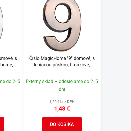
n
i
e
p
r
o
d
u
omové, s
Číslo MagicHome "9" domové, s
k
eborné,
lepiacou páskou, bronzové,
t
, ABS
popisné, 70x100 mm, ABS
o
me do 2- 5
Externý sklad – odosielame do 2- 5
v
dní
1,20 € bez DPH
1,48 €
DO KOŠÍKA