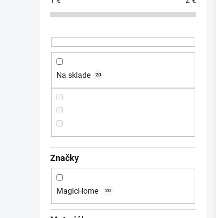
1
€
2
€
ý
p
i
a
n
e
l
Na sklade
20
Značky
MagicHome
20