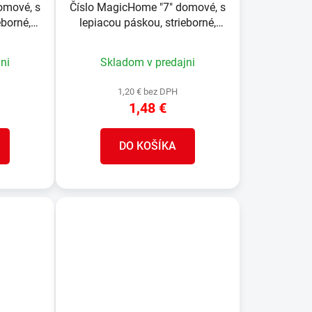
omové, s
Číslo MagicHome "7" domové, s
eborné,
lepiacou páskou, strieborné,
, ABS
popisné, 70x100 mm, ABS
ni
Skladom v predajni
1,20 € bez DPH
1,48 €
DO KOŠÍKA