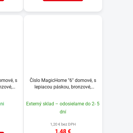
omové, s
Číslo MagicHome "6" domové, s
nzové,
lepiacou páskou, bronzové,
, ABS
popisné, 70x100 mm, ABS
ni
Externý sklad – odosielame do 2- 5
dní
1,20 € bez DPH
1,48 €