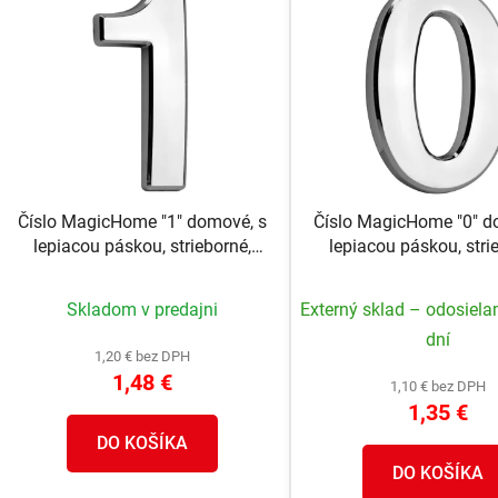
ý
p
s
p
r
o
d
Číslo MagicHome "1" domové, s
Číslo MagicHome "0" d
u
lepiacou páskou, strieborné,
lepiacou páskou, stri
k
popisné, 70x100 mm, ABS
popisné, 70x100 mm
t
Skladom v predajni
Externý sklad – odosiela
o
dní
v
1,20 € bez DPH
1,48 €
1,10 € bez DPH
1,35 €
DO KOŠÍKA
DO KOŠÍKA