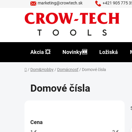
Prejsť
marketing@crowtech.sk
+421 905 775 3
na
obsah
Akcia 💥
Novinky🆕
Ložiská
Domov
/
Dom&Hobby
/
Domácnosť
/
Domové čísla
Domové čísla
B
o
č
Cena
n