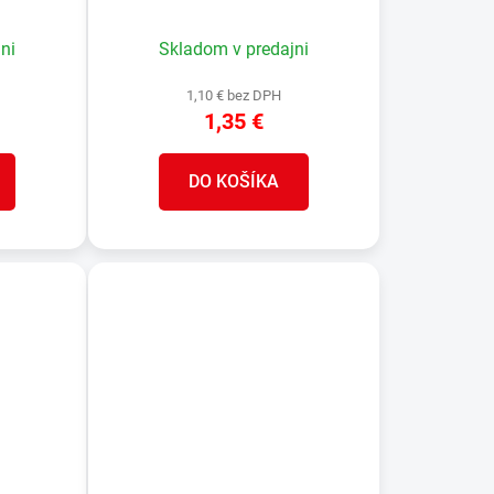
, ABS
popisné, 70x100 mm, ABS
ni
Skladom v predajni
1,10 € bez DPH
1,35 €
DO KOŠÍKA