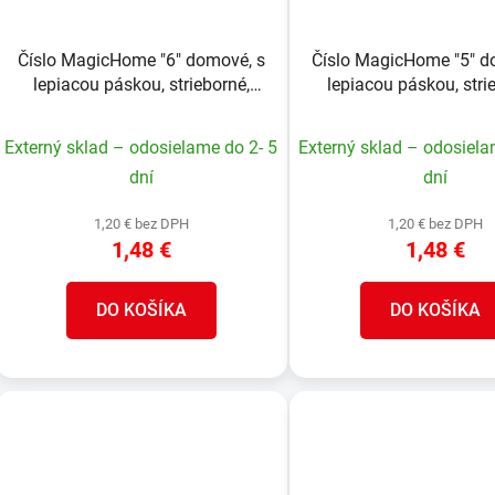
Číslo MagicHome "6" domové, s
Číslo MagicHome "5" d
lepiacou páskou, strieborné,
lepiacou páskou, stri
popisné, 70x100 mm, ABS
popisné, 70x100 mm
Externý sklad – odosielame do 2- 5
Externý sklad – odosiela
dní
dní
1,20 € bez DPH
1,20 € bez DPH
1,48 €
1,48 €
DO KOŠÍKA
DO KOŠÍKA