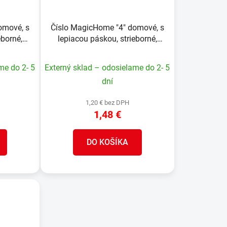
omové, s
Číslo MagicHome "4" domové, s
eborné,
lepiacou páskou, strieborné,
, ABS
popisné, 70x100 mm, ABS
me do 2- 5
Externý sklad – odosielame do 2- 5
dní
1,20 € bez DPH
1,48 €
DO KOŠÍKA