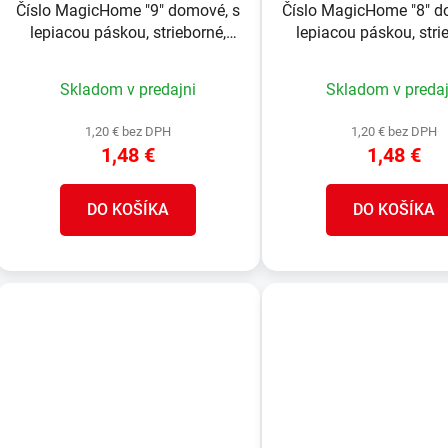
Číslo MagicHome "9" domové, s
Číslo MagicHome "8" d
lepiacou páskou, strieborné,
lepiacou páskou, stri
popisné, 70x100 mm, ABS
popisné, 70x100 mm
Skladom v predajni
Skladom v predaj
1,20 € bez DPH
1,20 € bez DPH
1,48 €
1,48 €
DO KOŠÍKA
DO KOŠÍKA