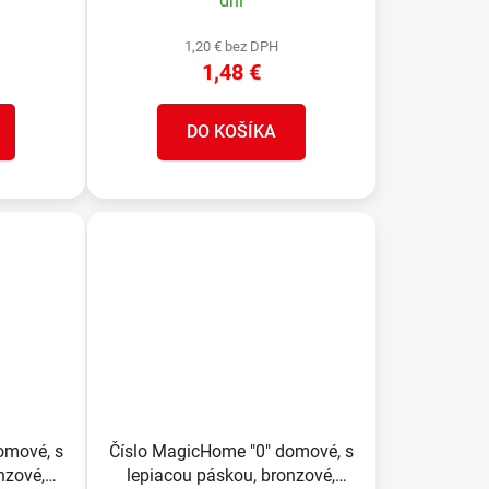
dní
1,20 € bez DPH
1,48 €
DO KOŠÍKA
omové, s
Číslo MagicHome "0" domové, s
nzové,
lepiacou páskou, bronzové,