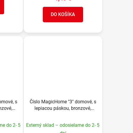
DO KOŠÍKA
omové, s
Číslo MagicHome "3" domové, s
nzové,
lepiacou páskou, bronzové,
, ABS
popisné, 70x100 mm, ABS
me do 2- 5
Externý sklad – odosielame do 2- 5