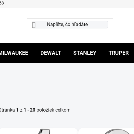
58
MILWAUKEE
DEWALT
STANLEY
TRUPER
Stránka
1
z
1
-
20
položiek celkom
V