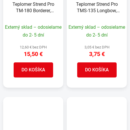
Teplomer Strend Pro
Teplomer Strend Pro
TM-180 Borderer,
TMS-135 Longbow,
vonkajší, na okno,
vonkajší, na okno, 230
380x88x35 mm, vzhľad
mm
Externý sklad – odosielame
Externý sklad – odosielame
Alu, plast
do 2- 5 dní
do 2- 5 dní
12,60 € bez DPH
3,05 € bez DPH
15,50 €
3,75 €
DO KOŠÍKA
DO KOŠÍKA