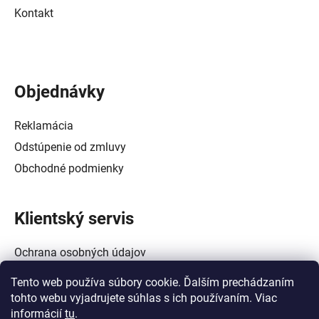
Kontakt
Objednávky
Reklamácia
Odstúpenie od zmluvy
Obchodné podmienky
Klientský servis
Ochrana osobných údajov
Alternatívne riešenie spotrebiteľských sporov
Tento web používa súbory cookie. Ďalším prechádzaním
Zásady používania súborov cookie (EÚ)
tohto webu vyjadrujete súhlas s ich používaním. Viac
informácií
tu
.