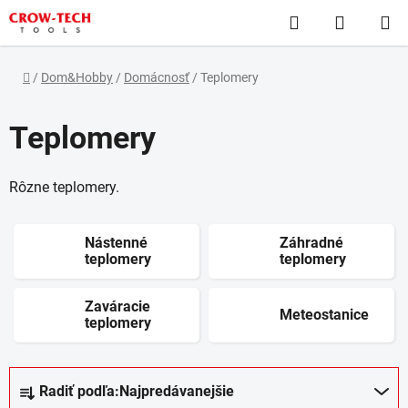
Prejsť
Hľadať
NÁKUP
na
obsah
KOŠÍK
Domov
/
Dom&Hobby
/
Domácnosť
/
Teplomery
Teplomery
Rôzne teplomery.
Nástenné
Záhradné
teplomery
teplomery
Zaváracie
Meteostanice
teplomery
R
Radiť podľa:
Najpredávanejšie
a