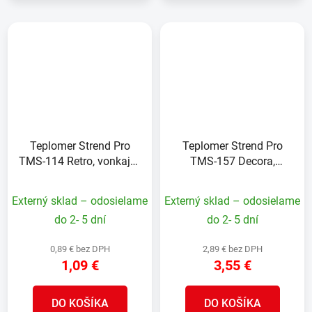
Teplomer Strend Pro
Teplomer Strend Pro
TMS-114 Retro, vonkajší,
TMS-157 Decora,
na okno, 162x56x20
vonkajší, 470x110x25
mm, plast
mm, plast
Externý sklad – odosielame
Externý sklad – odosielame
do 2- 5 dní
do 2- 5 dní
0,89 € bez DPH
2,89 € bez DPH
1,09 €
3,55 €
DO KOŠÍKA
DO KOŠÍKA