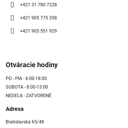
y
+421 31 780 7228
v
ý
+421 905 775 358
p
i
+421 905 551 929
s
u
Otváracie hodiny
PO - PIA - 6:00-18:00
SOBOTA - 8:00-13:00
NEDEĽA - ZATVORENÉ
Adresa
Bratislavská 65/48