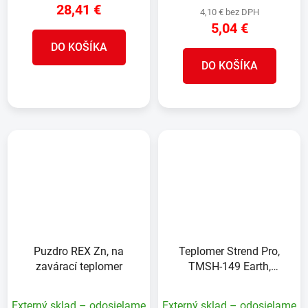
28,41 €
4,10 € bez DPH
5,04 €
DO KOŠÍKA
DO KOŠÍKA
Puzdro REX Zn, na
Teplomer Strend Pro,
zavárací teplomer
TMSH-149 Earth,
záhradný, 620x90 mm,
solárny, ABS
Externý sklad – odosielame
Externý sklad – odosielame