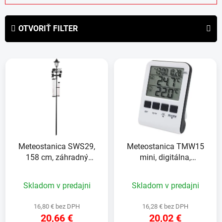
d
e
OTVORIŤ FILTER
n
i
V
e
ý
p
p
r
i
o
s
d
p
u
r
k
Meteostanica SWS29,
Meteostanica TMW15
o
t
158 cm, záhradný
mini, digitálna,
d
o
zrážkomer, teplomer,
bezdrôtová s vonkajším
u
v
solárna lampa, smer
senzorom, 100x70x20
Skladom v predajni
Skladom v predajni
k
vetra
mm
t
16,80 € bez DPH
16,28 € bez DPH
o
20,66 €
20,02 €