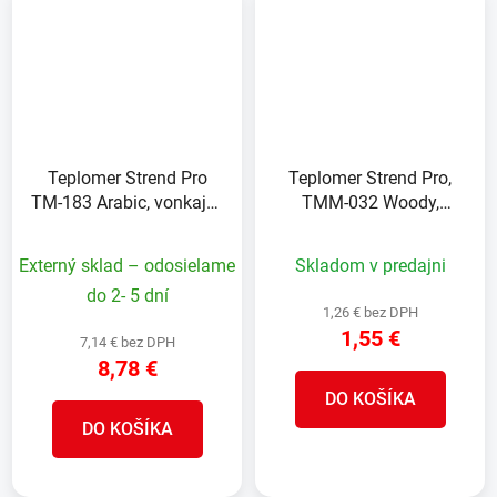
Teplomer Strend Pro
Teplomer Strend Pro,
TM-183 Arabic, vonkajší,
TMM-032 Woody,
na okno, 250x80x38,
vonkajší, na okno,
kovový
220x50x10 mm, drevený
Externý sklad – odosielame
Skladom v predajni
do 2- 5 dní
1,26 € bez DPH
1,55 €
7,14 € bez DPH
8,78 €
DO KOŠÍKA
DO KOŠÍKA