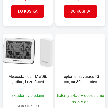
v
DO KOŠÍKA
DO KOŠÍKA
Meteostanica TMW08,
Teplomer zavárací, 43
digitálna, bezdrôtová s
cm, na 30 lit. hrniec
vonkajším senzorom a
predpoveďou počasia,
Skladom v predajni
Externý sklad – odosielame
130x25x100 mm
do 2- 5 dní
23,10 € bez DPH