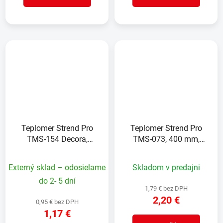
Teplomer Strend Pro
Teplomer Strend Pro
TMS-154 Decora,
TMS-073, 400 mm,
vonkajší, na okno,
vonkajší, na okno, plast
255x60x15 mm, plast
Externý sklad – odosielame
Skladom v predajni
do 2- 5 dní
1,79 € bez DPH
2,20 €
0,95 € bez DPH
1,17 €