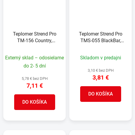
Teplomer Strend Pro
Teplomer Strend Pro
TM-156 Country,
TMS-055 BlackBar,
vonkajší, 500 mm,
vonkajší, na okno,
kovový
250x55x10 mm, plast, s
Externý sklad – odosielame
Skladom v predajni
vlhkomerom
do 2- 5 dní
3,10 € bez DPH
3,81 €
5,78 € bez DPH
7,11 €
DO KOŠÍKA
DO KOŠÍKA