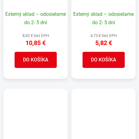
vonkajší, 450x80x20
aj vnútorný, na okno,
mm, drevený
260x50x18 mm, drevený
Externý sklad – odosielame
Externý sklad – odosielame
do 2- 5 dní
do 2- 5 dní
8,82 € bez DPH
4,73 € bez DPH
10,85 €
5,82 €
DO KOŠÍKA
DO KOŠÍKA