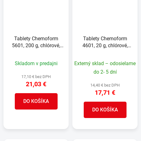
Tablety Chemoform
Tablety Chemoform
5601, 200 g, chlórové,
4601, 20 g, chlórové,
pomalorozpustné, bal. 1
rýchlorozpustné, bal. 1
kg
kg
Skladom v predajni
Externý sklad – odosielame
do 2- 5 dní
17,10 € bez DPH
21,03 €
14,40 € bez DPH
17,71 €
DO KOŠÍKA
DO KOŠÍKA