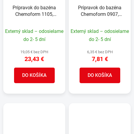
Prípravok do bazéna
Prípravok do bazéna
Chemoform 1105,
Chemoform 0907,
Calzestab Eisenex, čistič,
Floccer vločkovač,
bal. 1 lit.
granulát, bal. 1 kg
Externý sklad – odosielame
Externý sklad – odosielame
do 2- 5 dní
do 2- 5 dní
19,05 € bez DPH
6,35 € bez DPH
23,43 €
7,81 €
DO KOŠÍKA
DO KOŠÍKA