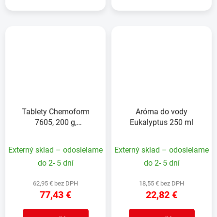
Tablety Chemoform
Aróma do vody
7605, 200 g,
Eukalyptus 250 ml
multifunkčné,
pomalorozpustné, bal. 5
Externý sklad – odosielame
Externý sklad – odosielame
kg
do 2- 5 dní
do 2- 5 dní
62,95 € bez DPH
18,55 € bez DPH
77,43 €
22,82 €