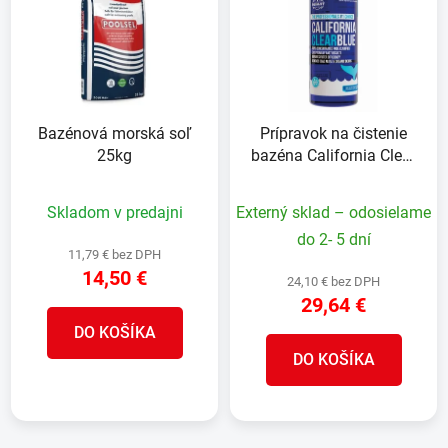
p
r
i
o
s
d
p
u
r
k
Bazénová morská soľ
Prípravok na čistenie
o
t
25kg
bazéna California Clear
d
o
Blue, 1 lit.
u
v
Skladom v predajni
Externý sklad – odosielame
k
t
do 2- 5 dní
11,79 € bez DPH
o
14,50 €
24,10 € bez DPH
v
29,64 €
DO KOŠÍKA
DO KOŠÍKA