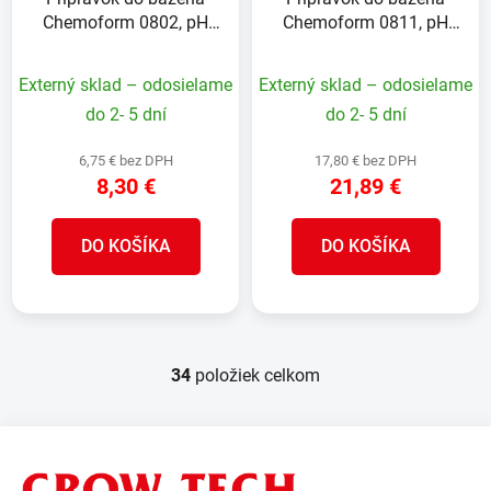
Chemoform 0802, pH
Chemoform 0811, pH
plus, 1 kg
mínus, granulát, bal. 5
kg
Externý sklad – odosielame
Externý sklad – odosielame
do 2- 5 dní
do 2- 5 dní
6,75 € bez DPH
17,80 € bez DPH
8,30 €
21,89 €
DO KOŠÍKA
DO KOŠÍKA
34
položiek celkom
O
v
l
Z
á
á
d