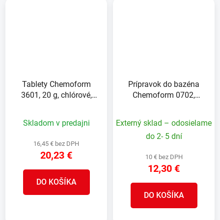
Tablety Chemoform
Prípravok do bazéna
3601, 20 g, chlórové,
Chemoform 0702,
pomalorozpustné, bal. 1
Zazimovací roztok, 1 lit.
kg
Skladom v predajni
Externý sklad – odosielame
do 2- 5 dní
16,45 € bez DPH
20,23 €
10 € bez DPH
12,30 €
DO KOŠÍKA
DO KOŠÍKA