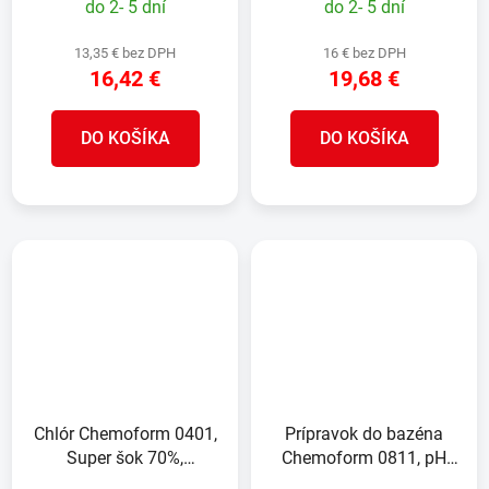
do 2- 5 dní
do 2- 5 dní
13,35 € bez DPH
16 € bez DPH
16,42 €
19,68 €
DO KOŠÍKA
DO KOŠÍKA
Chlór Chemoform 0401,
Prípravok do bazéna
Super šok 70%,
Chemoform 0811, pH
nestabilizovaný, 1 kg
mínus, granulát, bal. 1,5