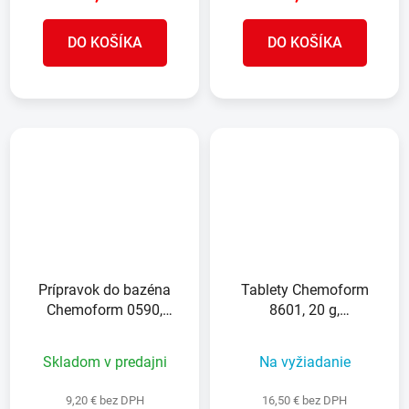
DO KOŠÍKA
DO KOŠÍKA
Prípravok do bazéna
Tablety Chemoform
Chemoform 0590,
8601, 20 g,
Kyslíkový aktivátor 1 lit.
multifunkčné,
pomalorozpustné, bal. 1
Skladom v predajni
Na vyžiadanie
kg
9,20 € bez DPH
16,50 € bez DPH