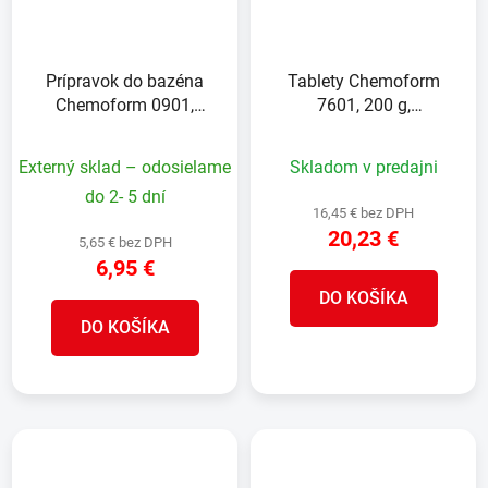
Prípravok do bazéna
Tablety Chemoform
Chemoform 0901,
7601, 200 g,
Flockfix vločkovač,
multifunkčné,
preiskrovač, bal. 1 lit.
pomalorozpustné, bal. 1
Externý sklad – odosielame
Skladom v predajni
kg
do 2- 5 dní
16,45 € bez DPH
20,23 €
5,65 € bez DPH
6,95 €
DO KOŠÍKA
DO KOŠÍKA