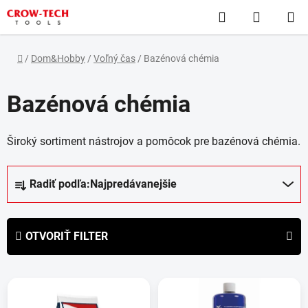
Prejsť
Hľadať
NÁKUP
na
obsah
KOŠÍK
Domov
/
Dom&Hobby
/
Voľný čas
/
Bazénová chémia
Bazénová chémia
Široký sortiment nástrojov a pomôcok pre bazénová chémia.
R
Radiť podľa:
Najpredávanejšie
a
d
e
OTVORIŤ FILTER
n
i
V
e
ý
p