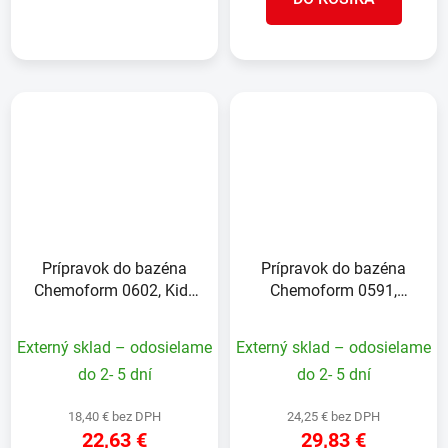
Prípravok do bazéna
Prípravok do bazéna
Chemoform 0602, Kids
Chemoform 0591,
Care, bal. 5x50 ml
Kyslíkový granulát 1 kg
Externý sklad – odosielame
Externý sklad – odosielame
do 2- 5 dní
do 2- 5 dní
18,40 € bez DPH
24,25 € bez DPH
22,63 €
29,83 €