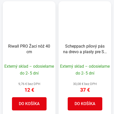
Riwall PRO Žací nôž 40
Scheppach pílový pás
cm
na drevo a plasty pre SB
12 / HBS 300 / HBS 400
(6/0,36/2240 mm,
Externý sklad – odosielame
Externý sklad – odosielame
24z/palec)
do 2- 5 dní
do 2- 5 dní
9,76 € bez DPH
30,08 € bez DPH
12 €
37 €
DO KOŠÍKA
DO KOŠÍKA