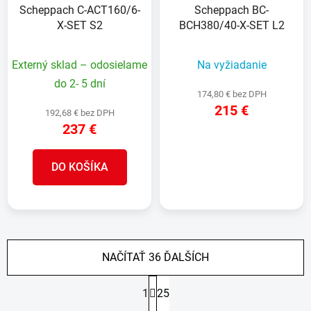
Scheppach C-ACT160/6-
Scheppach BC-
X-SET S2
BCH380/40-X-SET L2
Externý sklad – odosielame
Na vyžiadanie
do 2- 5 dní
174,80 € bez DPH
215 €
192,68 € bez DPH
237 €
DETAIL
DO KOŠÍKA
NAČÍTAŤ 36 ĎALŠÍCH
S
1
25
t
r
O