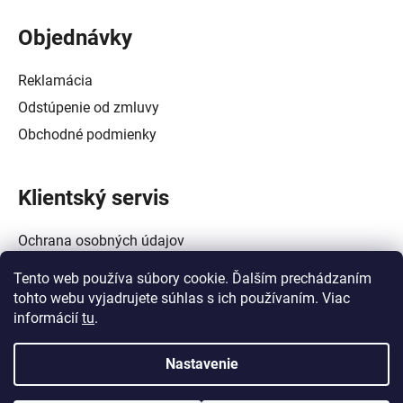
Objednávky
Reklamácia
Odstúpenie od zmluvy
Obchodné podmienky
Klientský servis
Ochrana osobných údajov
Alternatívne riešenie spotrebiteľských sporov
Tento web používa súbory cookie. Ďalším prechádzaním
Zásady používania súborov cookie (EÚ)
tohto webu vyjadrujete súhlas s ich používaním. Viac
informácií
tu
.
Nastavenie