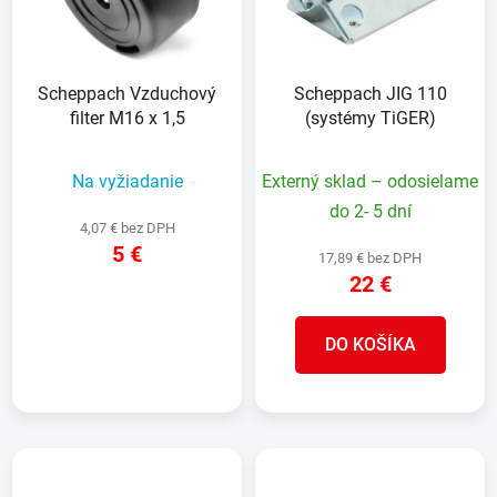
s
d
p
u
r
k
Scheppach Vzduchový
Scheppach JIG 110
o
t
filter M16 x 1,5
(systémy TiGER)
d
o
u
v
Na vyžiadanie
Externý sklad – odosielame
k
t
do 2- 5 dní
4,07 € bez DPH
o
5 €
17,89 € bez DPH
v
22 €
DETAIL
DO KOŠÍKA