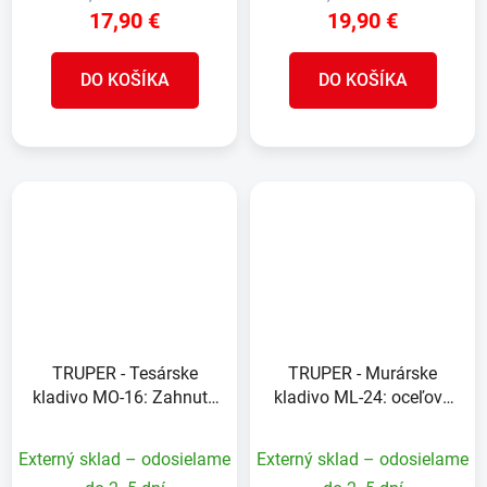
17,90 €
19,90 €
DO KOŠÍKA
DO KOŠÍKA
TRUPER - Tesárske
TRUPER - Murárske
kladivo MO-16: Zahnutý
kladivo ML-24: oceľová
pazúr, 16 oz, drevená
hlava 680 g, drevená
rukoväť s
rukoväť 32 cm
Externý sklad – odosielame
Externý sklad – odosielame
protišmykovým