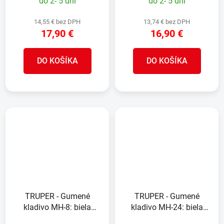
do 2- 5 dní
do 2- 5 dní
úchopom
14,55 € bez DPH
13,74 € bez DPH
17,90 €
16,90 €
DO KOŠÍKA
DO KOŠÍKA
TRUPER - Gumené
TRUPER - Gumené
kladivo MH-8: biela
kladivo MH-24: biela
gumová hlava 227 g,
gumová hlava 680 g,