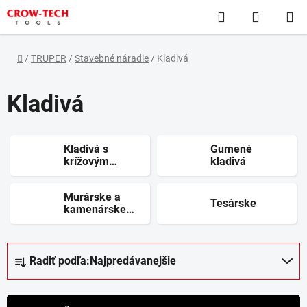
Prejsť
Hľadať
NÁKUP
na
obsah
KOŠÍK
Domov
/
TRUPER
/
Stavebné náradie
/
Kladivá
Kladivá
Kladivá s
Gumené
krížovým
kladivá
klinom
Murárske a
Tesárske
kamenárske
kladivá
R
Radiť podľa:
Najpredávanejšie
a
d
e