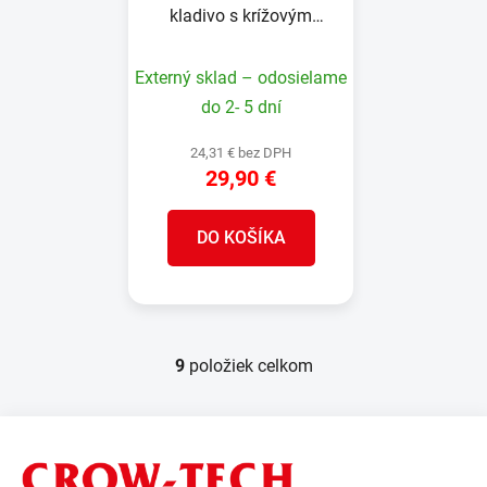
kladivo s krížovým
klinom CRP-3D-F:
Sklolaminátová rukoväť
Externý sklad – odosielame
36 cm, 1,36 kg
do 2- 5 dní
24,31 € bez DPH
29,90 €
DO KOŠÍKA
9
položiek celkom
O
v
l
Z
á
á
d
p