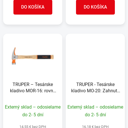
DO KOŠÍKA
DO KOŠÍKA
TRUPER – Tesárske
TRUPER - Tesárske
kladivo MOR-16: rovný
kladivo MO-20: Zahnutý
pazúr, 16 oz, drevená
pazúr, 20 oz, drevená
rukoväť Hickory s
rukoväť s
Externý sklad – odosielame
Externý sklad – odosielame
protišmykovým
protišmykovým
do 2- 5 dní
do 2- 5 dní
úchopom
úchopom
14,55 € bez DPH
16,18 € bez DPH