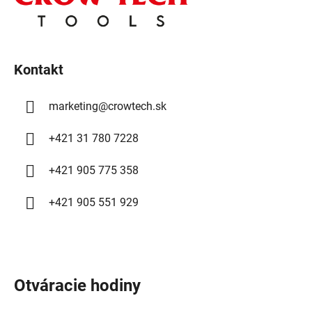
a
ä
c
t
i
e
i
p
Kontakt
e
r
v
marketing
@
crowtech.sk
k
y
+421 31 780 7228
v
ý
+421 905 775 358
p
i
+421 905 551 929
s
u
Otváracie hodiny