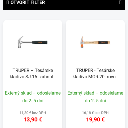
OTVORIŤ FILTER
n
i
V
e
ý
p
p
r
i
o
s
d
p
u
r
k
TRUPER – Tesárske
TRUPER - Tesárske
o
t
kladivo SJ-16: zahnutý
kladivo MOR-20: rovný
d
o
pazúr, 16 oz, magnet na
pazúr, 20 oz, drevená
u
v
klince, oceľová
rukoväť Hickory s
Externý sklad – odosielame
Externý sklad – odosielame
k
tubulárna rukoväť s TPR
protišmykovým
t
do 2- 5 dní
do 2- 5 dní
úchopom
úchopom
o
11,30 € bez DPH
16,18 € bez DPH
v
13,90 €
19,90 €