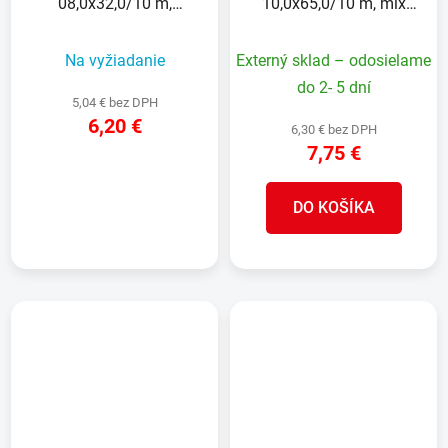
08,0x32,0/10 m,
10,0x65,0/10 m, mix
krátkočlánková, 1.300
farieb bubnov,
kg/m
dlhočlánková, 1.75 kg/m
Na vyžiadanie
Externý sklad – odosielame
do 2- 5 dní
5,04 € bez DPH
6,20 €
6,30 € bez DPH
7,75 €
DETAIL
DO KOŠÍKA