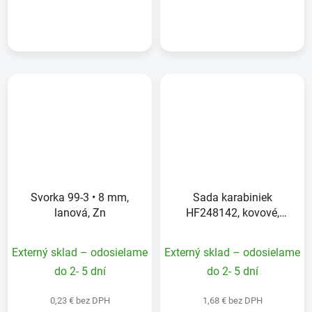
DETAIL
DETAIL
Svorka 99-3 • 8 mm,
Sada karabiniek
lanová, Zn
HF248142, kovové,
farebné, 5 ks
Externý sklad – odosielame
Externý sklad – odosielame
do 2- 5 dní
do 2- 5 dní
0,23 € bez DPH
1,68 € bez DPH