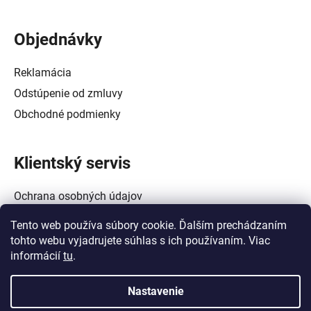
Objednávky
Reklamácia
Odstúpenie od zmluvy
Obchodné podmienky
Klientský servis
Ochrana osobných údajov
Alternatívne riešenie spotrebiteľských sporov
Tento web používa súbory cookie. Ďalším prechádzaním
Zásady používania súborov cookie (EÚ)
tohto webu vyjadrujete súhlas s ich používaním. Viac
informácií
tu
.
Nastavenie