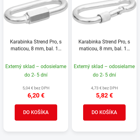
p
r
i
o
s
d
p
u
r
k
Karabinka Strend Pro, s
Karabinka Strend Pro, s
o
t
maticou, 8 mm, bal. 10
maticou, 8 mm, bal. 10
d
o
ks
ks
u
v
Externý sklad – odosielame
Externý sklad – odosielame
k
t
do 2- 5 dní
do 2- 5 dní
o
5,04 € bez DPH
4,73 € bez DPH
v
6,20 €
5,82 €
DO KOŠÍKA
DO KOŠÍKA