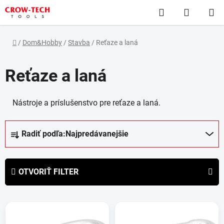
Prejsť
Hľadať
NÁKUP
na
obsah
KOŠÍK
Domov
/
Dom&Hobby
/
Stavba
/
Reťaze a laná
Reťaze a laná
Nástroje a príslušenstvo pre reťaze a laná.
R
Radiť podľa:
Najpredávanejšie
a
d
e
OTVORIŤ FILTER
n
i
V
e
ý
p