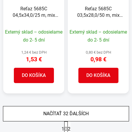
Reťaz 5685C
Reťaz 5685C
04,5x34,0/25 m, mix
03,5x28,0/50 m, mix
farieb bubnov,
farieb bubnov,
dlhočlánková, 0.35 kg/m
dlhočlánková, 0.20 kg/m
Externý sklad – odosielame
Externý sklad – odosielame
do 2- 5 dní
do 2- 5 dní
1,24 € bez DPH
0,80 € bez DPH
1,53 €
0,98 €
DO KOŠÍKA
DO KOŠÍKA
NAČÍTAŤ 32 ĎALŠÍCH
S
1
2
t