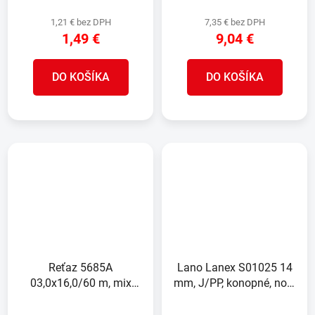
1,21 € bez DPH
7,35 € bez DPH
1,49 €
9,04 €
DO KOŠÍKA
DO KOŠÍKA
Reťaz 5685A
Lano Lanex S01025 14
03,0x16,0/60 m, mix
mm, J/PP, konopné, nos.
farieb bubnov,
1734 kg, L-100 m
krátkočlánková, 0.165