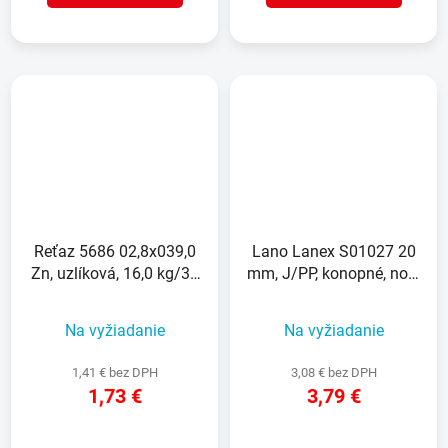
Reťaz 5686 02,8x039,0
Lano Lanex S01027 20
Zn, uzlíková, 16,0 kg/30
mm, J/PP, konopné, nos.
m
3570 kg, L-45 m
Na vyžiadanie
Na vyžiadanie
1,41 € bez DPH
3,08 € bez DPH
1,73 €
3,79 €