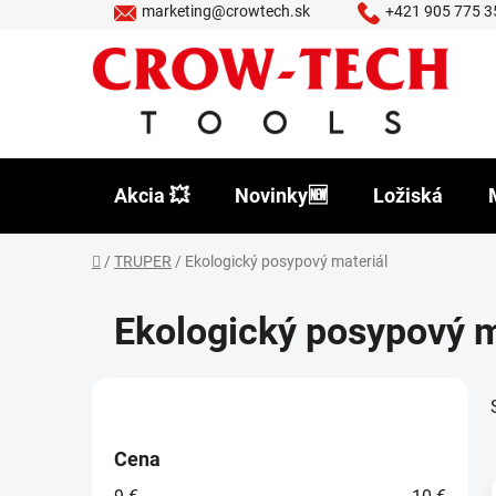
Prejsť
marketing@crowtech.sk
+421 905 775 3
na
obsah
Akcia 💥
Novinky🆕
Ložiská
Domov
/
TRUPER
/
Ekologický posypový materiál
Ekologický posypový m
B
o
č
Cena
n