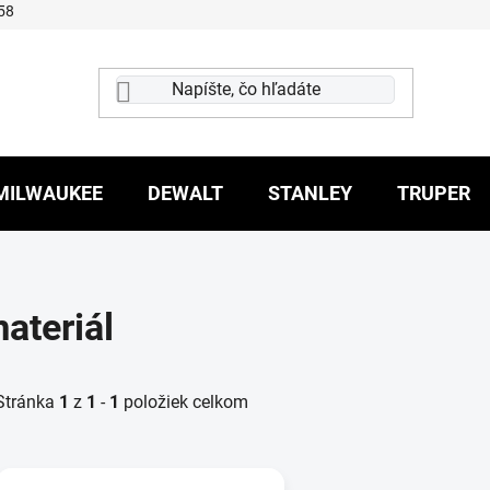
58
MILWAUKEE
DEWALT
STANLEY
TRUPER
ateriál
Stránka
1
z
1
-
1
položiek celkom