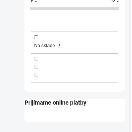
9
€
10
€
ý
p
a
i
n
e
l
Na sklade
1
Prijímame online platby