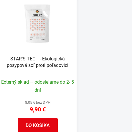
V
ý
p
s
p
r
o
STAR’S TECH - Ekologická
d
posypová soľ proti poľadovici
u
ECO-ST 5 kg
k
Externý sklad – odosielame do 2- 5
t
dní
o
v
8,05 € bez DPH
9,90 €
DO KOŠÍKA