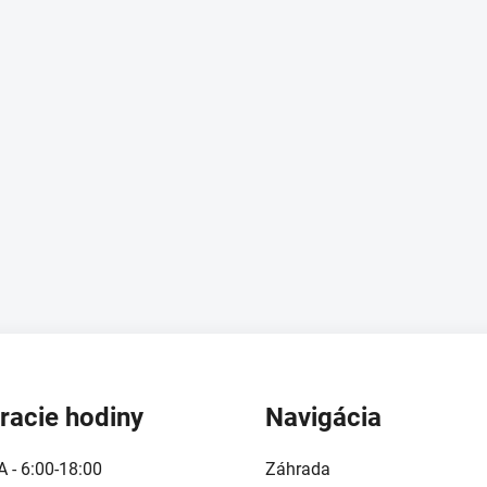
s
u
racie hodiny
Navigácia
A - 6:00-18:00
Záhrada