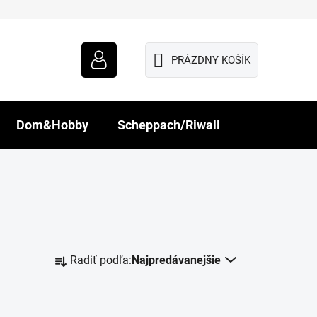
PRÁZDNY KOŠÍK
NÁKUPNÝ
KOŠÍK
Dom&Hobby
Scheppach/Riwall
R
Radiť podľa:
Najpredávanejšie
a
d
e