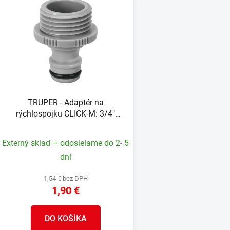
V
ý
p
s
p
r
o
TRUPER - Adaptér na
d
rýchlospojku CLICK-M: 3/4"
u
19mm, vonkajší závit
k
Externý sklad – odosielame do 2- 5
t
dní
o
v
1,54 € bez DPH
1,90 €
DO KOŠÍKA