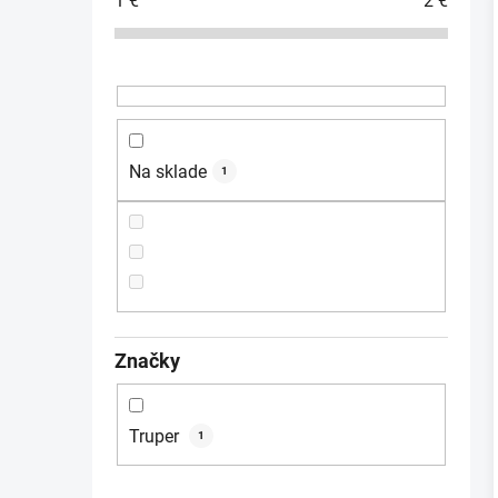
1
€
2
€
ý
p
a
i
n
e
l
Na sklade
1
Značky
Truper
1