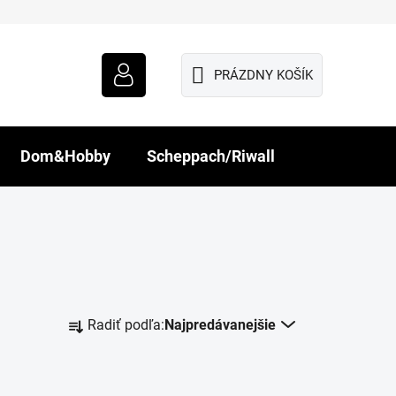
PRÁZDNY KOŠÍK
NÁKUPNÝ
KOŠÍK
Dom&Hobby
Scheppach/Riwall
R
Radiť podľa:
Najpredávanejšie
a
d
e