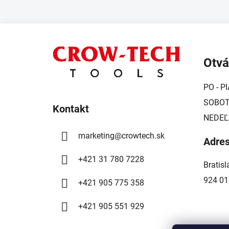
Z
á
Otvá
p
ä
PO - PI
t
SOBOTA
i
Kontakt
NEDEĽ
e
marketing
@
crowtech.sk
Adre
+421 31 780 7228
Bratis
924 01
+421 905 775 358
+421 905 551 929