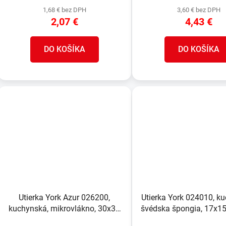
1,68 € bez DPH
3,60 € bez DPH
2,07 €
4,43 €
DO KOŠÍKA
DO KOŠÍKA
Utierka York Azur 026200,
Utierka York 024010, k
kuchynská, mikrovlákno, 30x30
švédska špongia, 17x15
cm, bal. 2+1
3 ks