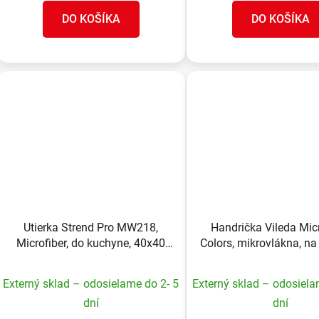
DO KOŠÍKA
DO KOŠÍKA
Utierka Strend Pro MW218,
Handrička Vileda Mic
Microfiber, do kuchyne, 40x40
Colors, mikrovlákna, n
cm, bal. 2 ks
Externý sklad – odosielame do 2- 5
Externý sklad – odosiela
dní
dní