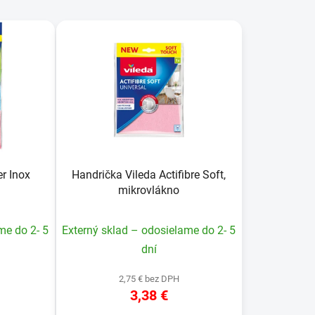
d
e
n
i
e
p
r
o
d
u
r Inox
Handrička Vileda Actifibre Soft,
k
mikrovlákno
t
o
me do 2- 5
Externý sklad – odosielame do 2- 5
v
dní
2,75 € bez DPH
3,38 €