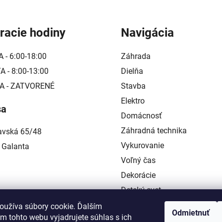
p
r
v
racie hodiny
Navigácia
k
y
A - 6:00-18:00
Záhrada
v
ý
 - 8:00-13:00
Dielňa
p
A - ZATVORENÉ
Stavba
i
Elektro
s
sa
u
Domácnosť
Záhradná technika
lavská 65/48
Vykurovanie
 Galanta
Voľný čas
Dekorácie
Detský svet
Kontakt
oužíva súbory cookie. Ďalším
Odmietnuť
m tohto webu vyjadrujete súhlas s ich