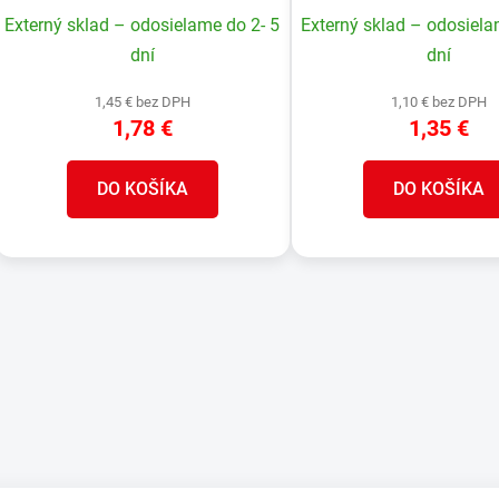
Externý sklad – odosielame do 2- 5
Externý sklad – odosiela
dní
dní
1,45 € bez DPH
1,10 € bez DPH
1,78 €
1,35 €
DO KOŠÍKA
DO KOŠÍKA
O
v
l
á
d
a
c
i
e