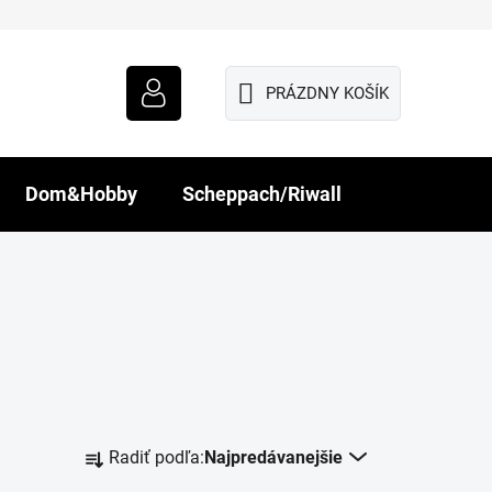
PRÁZDNY KOŠÍK
NÁKUPNÝ
KOŠÍK
Dom&Hobby
Scheppach/Riwall
R
Radiť podľa:
Najpredávanejšie
a