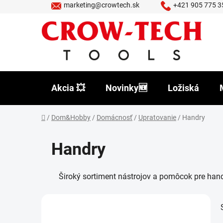
Prejsť
marketing@crowtech.sk
+421 905 775 3
na
obsah
Akcia 💥
Novinky🆕
Ložiská
Domov
/
Dom&Hobby
/
Domácnosť
/
Upratovanie
/
Handry
Handry
Široký sortiment nástrojov a pomôcok pre hand
B
o