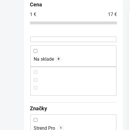
č
Cena
n
1
€
17
€
ý
p
a
i
n
e
l
Na sklade
8
Značky
Strend Pro
1