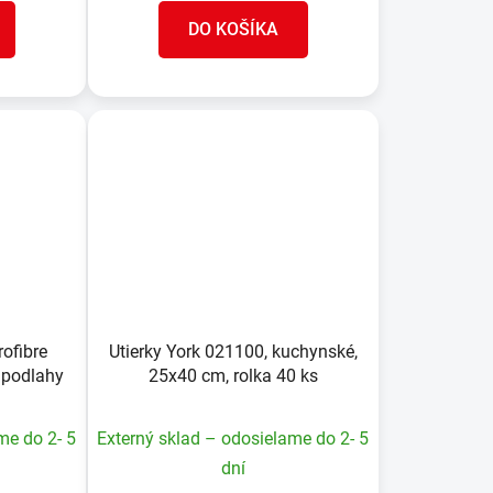
DO KOŠÍKA
rofibre
Utierky York 021100, kuchynské,
a podlahy
25x40 cm, rolka 40 ks
me do 2- 5
Externý sklad – odosielame do 2- 5
dní