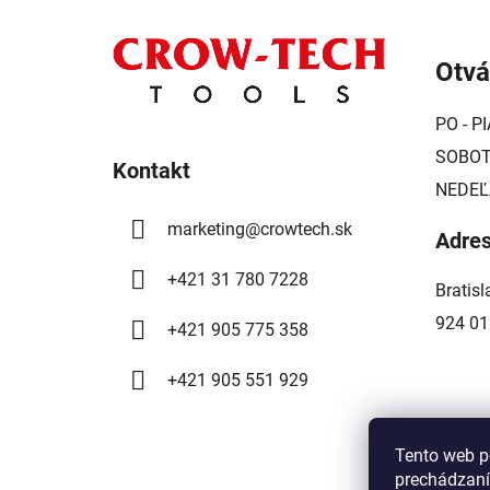
Z
á
Otvá
p
ä
PO - PI
t
SOBOTA
i
Kontakt
NEDEĽ
e
marketing
@
crowtech.sk
Adre
+421 31 780 7228
Bratis
924 01
+421 905 775 358
+421 905 551 929
Tento web p
prechádzaní