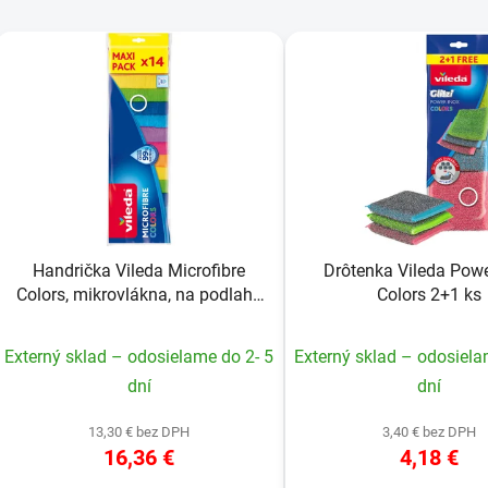
V
ý
p
s
p
r
o
Handrička Vileda Microfibre
Drôtenka Vileda Powe
d
Colors, mikrovlákna, na podlahy
Colors 2+1 ks
u
14 ks
k
Externý sklad – odosielame do 2- 5
Externý sklad – odosiela
t
dní
dní
o
v
13,30 € bez DPH
3,40 € bez DPH
16,36 €
4,18 €