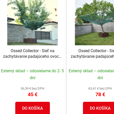
V
ý
p
s
p
r
o
Ossed Collector - Sieť na
Ossed Collector - Si
d
zachytávanie padajúceho ovocia
zachytávanie padajúce
u
zo stromu OC-S, veľkosť S (Ø
zo stromu OC-M, veľko
k
280 cm)
540 cm)
Externý sklad – odosielame do 2- 5
Externý sklad – odosiela
t
dní
dní
o
v
36,59 € bez DPH
63,41 € bez DPH
45 €
78 €
DO KOŠÍKA
DO KOŠÍKA