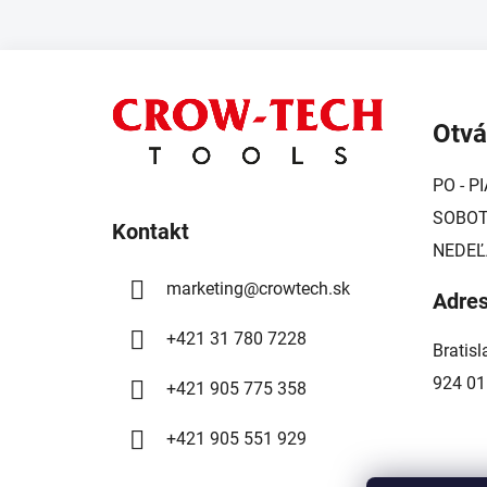
Z
á
Otvá
p
ä
PO - PI
t
SOBOTA
i
Kontakt
NEDEĽ
e
marketing
@
crowtech.sk
Adre
+421 31 780 7228
Bratis
924 01
+421 905 775 358
+421 905 551 929