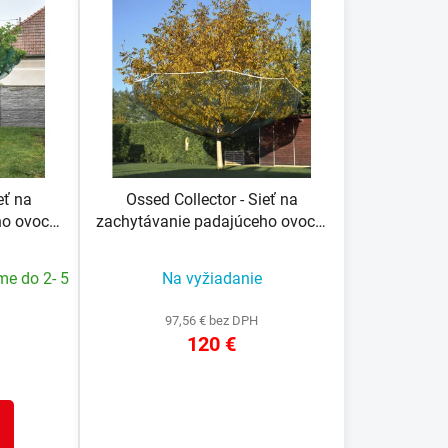
n
i
e
p
r
o
d
u
eť na
Ossed Collector - Sieť na
k
ho ovocia
zachytávanie padajúceho ovocia
t
sť M (Ø
zo stromu OC-L, veľkosť L (Ø 800
o
cm)
me do 2- 5
Na vyžiadanie
v
97,56 € bez DPH
120 €
DETAIL