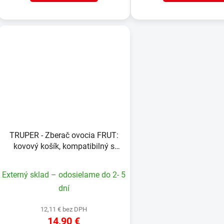
TRUPER - Zberač ovocia FRUT:
kovový košík, kompatibilný s
teleskopickou rukoväťou
Externý sklad – odosielame do 2- 5
dní
12,11 € bez DPH
14,90 €