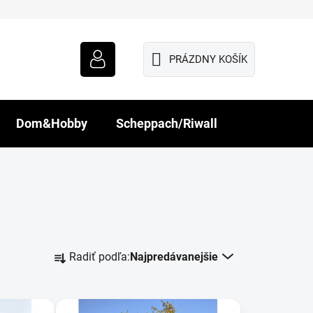
PRÁZDNY KOŠÍK
NÁKUPNÝ
KOŠÍK
Dom&Hobby
Scheppach/Riwall
R
Radiť podľa:
Najpredávanejšie
a
d
e