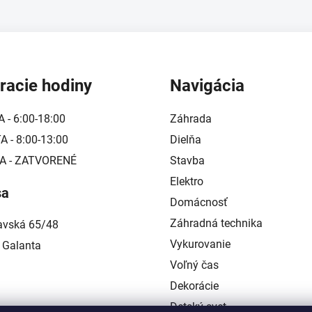
v
ý
p
i
s
u
racie hodiny
Navigácia
A - 6:00-18:00
Záhrada
 - 8:00-13:00
Dielňa
A - ZATVORENÉ
Stavba
Elektro
sa
Domácnosť
Záhradná technika
lavská 65/48
Vykurovanie
 Galanta
Voľný čas
Dekorácie
Detský svet