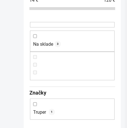
14
€
120
€
ý
p
a
i
n
e
l
Na sklade
3
Značky
Truper
1