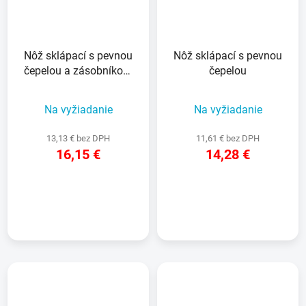
Nôž sklápací s pevnou
Nôž sklápací s pevnou
čepelou a zásobníkom
čepelou
na 5 čepelí
Na vyžiadanie
Na vyžiadanie
13,13 € bez DPH
11,61 € bez DPH
16,15 €
14,28 €
DETAIL
DETAIL