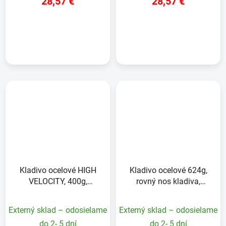
28,57 €
28,57 €
DETAIL
DETAIL
Kladivo ocelové HIGH
Kladivo ocelové 624g,
VELOCITY, 400g,
rovný nos kladiva,
frézovaná hlava
hladká hlava
Externý sklad – odosielame
Externý sklad – odosielame
do 2- 5 dní
do 2- 5 dní