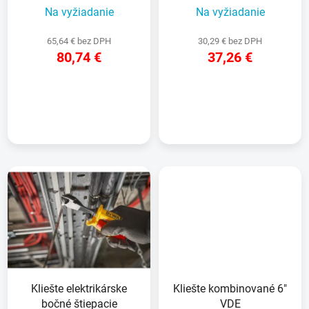
v
Na vyžiadanie
Na vyžiadanie
k
t
65,64 € bez DPH
30,29 € bez DPH
o
80,74 €
37,26 €
v
DETAIL
DETAIL
Kliešte elektrikárske
Kliešte kombinované 6"
bočné štiepacie
VDE