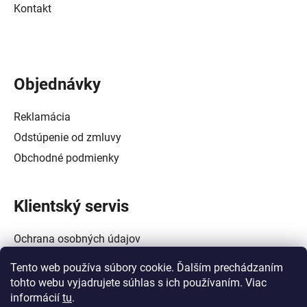
Kontakt
Objednávky
Reklamácia
Odstúpenie od zmluvy
Obchodné podmienky
Klientský servis
Ochrana osobných údajov
Alternatívne riešenie spotrebiteľských sporov
Tento web používa súbory cookie. Ďalším prechádzaním
Zásady používania súborov cookie (EÚ)
tohto webu vyjadrujete súhlas s ich používaním. Viac
informácií
tu
.