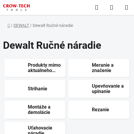
Prejsť
Hľadať
NÁKUP
na
obsah
KOŠÍK
Domov
/
DEWALT
/
Dewalt Ručné náradie
Dewalt Ručné náradie
Produkty mimo
Meranie a
aktuálneho
značenie
katalógu
Upevňovanie a
Strihanie
upínanie
Montáže a
Rezanie
demolácie
Uťahovacie
náradie