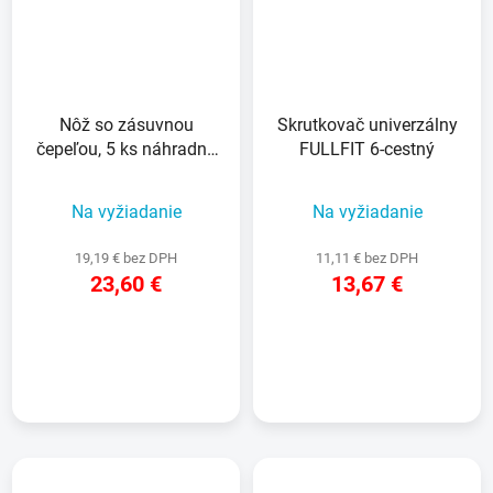
Nôž so zásuvnou
Skrutkovač univerzálny
čepeľou, 5 ks náhradná
FULLFIT 6-cestný
čepeľ
Na vyžiadanie
Na vyžiadanie
19,19 € bez DPH
11,11 € bez DPH
23,60 €
13,67 €
DETAIL
DETAIL