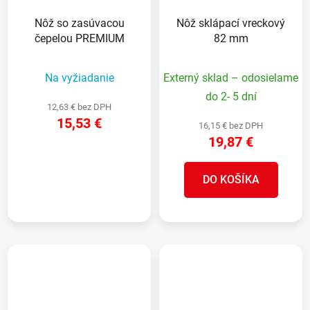
Nôž so zasúvacou
Nôž sklápací vreckový
čepelou PREMIUM
82 mm
Na vyžiadanie
Externý sklad – odosielame
do 2- 5 dní
12,63 € bez DPH
15,53 €
16,15 € bez DPH
19,87 €
DETAIL
DO KOŠÍKA