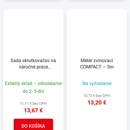
Sada skrutkovačov na
Meter zvinovací
náročné práce
COMPACT – 5m
demoličné 2ks
Externý sklad – odosielame
Na vyžiadanie
do 2- 5 dní
10,73 € bez DPH
13,20 €
11,11 € bez DPH
13,67 €
DETAIL
DO KOŠÍKA