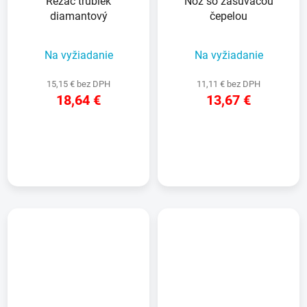
Rezač trubiek
Nôž so zasúvacou
diamantový
čepelou
Na vyžiadanie
Na vyžiadanie
15,15 € bez DPH
11,11 € bez DPH
18,64 €
13,67 €
DETAIL
DETAIL