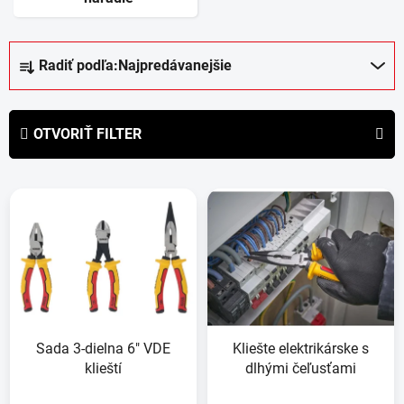
R
Radiť podľa:
Najpredávanejšie
a
d
e
OTVORIŤ FILTER
n
i
V
e
ý
p
p
r
i
o
s
d
p
u
r
k
Sada 3-dielna 6" VDE
Kliešte elektrikárske s
o
t
klieští
dlhými čeľusťami
d
o
u