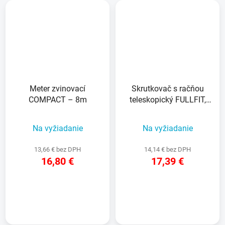
Meter zvinovací
Skrutkovač s račňou
COMPACT – 8m
teleskopický FULLFIT,
vrátane skrutkovacích
nadstavcov
Na vyžiadanie
Na vyžiadanie
13,66 € bez DPH
14,14 € bez DPH
16,80 €
17,39 €
DETAIL
DETAIL