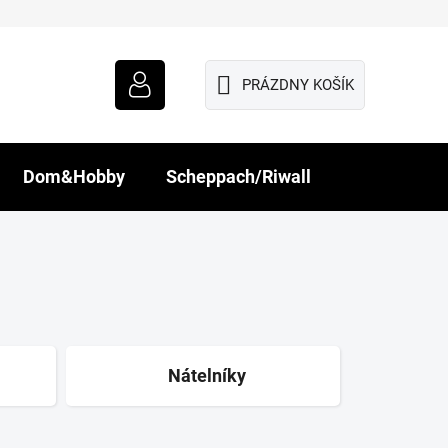
PRÁZDNY KOŠÍK
NÁKUPNÝ
KOŠÍK
Dom&Hobby
Scheppach/Riwall
Nátelníky
R