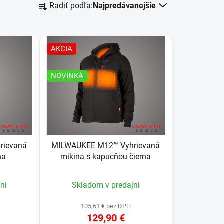
Radiť podľa:
Najpredávanejšie
a
d
e
n
AKCIA
i
e
NOVINKA
p
r
o
d
u
rievaná
MILWAUKEE M12™ Vyhrievaná
k
na
mikina s kapucňou čierna
t
o
ni
Skladom v predajni
v
105,61 € bez DPH
129,90 €