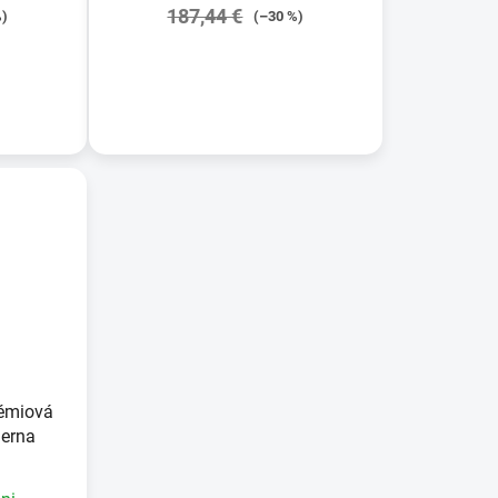
187,44 €
%)
(–30 %)
DETAIL
émiová
ierna