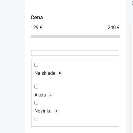
o
č
Cena
n
129
€
240
€
ý
p
a
i
n
e
l
Na sklade
5
Akcia
3
Novinka
4