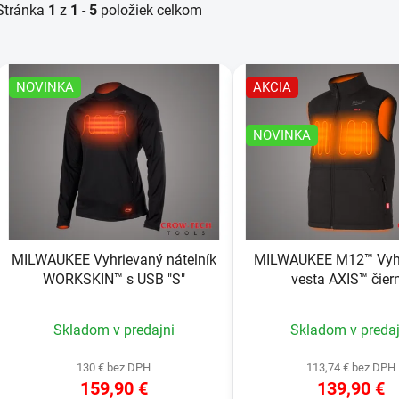
Stránka
1
z
1
-
5
položiek celkom
V
NOVINKA
AKCIA
ý
p
NOVINKA
s
p
r
o
MILWAUKEE Vyhrievaný nátelník
MILWAUKEE M12™ Vyh
d
WORKSKIN™ s USB "S"
vesta AXIS™ čier
u
k
Skladom v predajni
Skladom v predaj
t
o
130 € bez DPH
113,74 € bez DPH
v
159,90 €
139,90 €