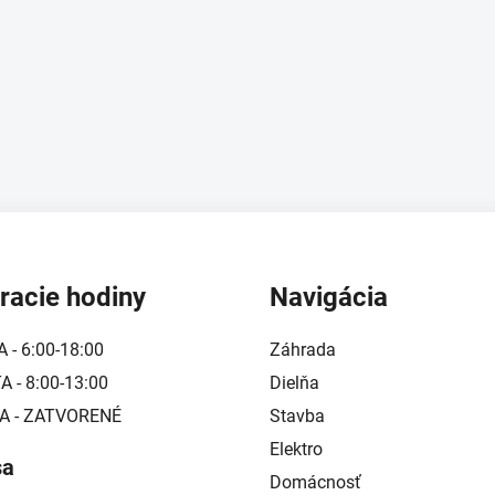
p
r
v
k
y
v
ý
p
i
s
u
racie hodiny
Navigácia
A - 6:00-18:00
Záhrada
 - 8:00-13:00
Dielňa
A - ZATVORENÉ
Stavba
Elektro
sa
Domácnosť