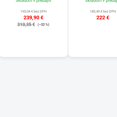
Skladom v predajni
Skladom v predaj
195,04 € bez DPH
180,49 € bez DPH
239,90 €
222 €
310,35 €
(–22 %)
DETAIL
DETAIL
O
v
l
á
d
a
c
i
e