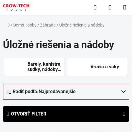
Prejsť
Hľadať
NÁKUP
na
obsah
KOŠÍK
Domov
/
Dom&Hobby
/
Záhrada
/
Úložné riešenia a nádoby
Úložné riešenia a nádoby
Barely, kanistre,
Vrecia a vaky
sudky, nádoby,
prepravky
R
Radiť podľa:
Najpredávanejšie
a
d
e
OTVORIŤ FILTER
n
i