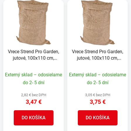
V
e
ý
p
p
r
i
o
s
d
p
u
r
k
Vrece Strend Pro Garden,
Vrece Strend Pro Garden,
o
t
jutové, 100x110 cm,
jutové, 100x110 cm,
d
o
max. 60 kg, bez šnúry
max. 60 kg, so šnúrou
u
v
Externý sklad – odosielame
Externý sklad – odosielame
k
t
do 2- 5 dní
do 2- 5 dní
o
2,82 € bez DPH
3,05 € bez DPH
v
3,47 €
3,75 €
DO KOŠÍKA
DO KOŠÍKA