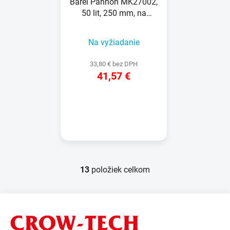
Barel Pannon MK27002,
50 lit, 250 mm, na
kvasenie, so závitom
Na vyžiadanie
33,80 € bez DPH
41,57 €
DETAIL
13
položiek celkom
O
v
l
Z
á
á
d
p