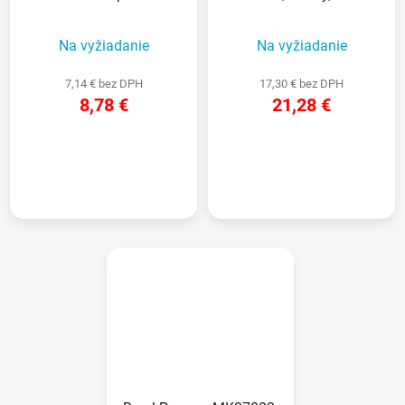
redukcia 59 mm +
120 x 100 cm, obal
výpust 3/4", na IBC
Na vyžiadanie
Na vyžiadanie
nádrž
7,14 € bez DPH
17,30 € bez DPH
8,78 €
21,28 €
DETAIL
DETAIL