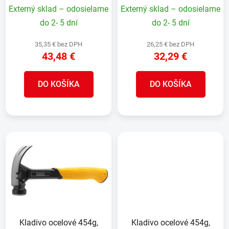
v
Externý sklad – odosielame
Externý sklad – odosielame
k
t
do 2- 5 dní
do 2- 5 dní
o
35,35 € bez DPH
26,25 € bez DPH
v
43,48 €
32,29 €
DO KOŠÍKA
DO KOŠÍKA
Kladivo ocelové 454g,
Kladivo ocelové 454g,