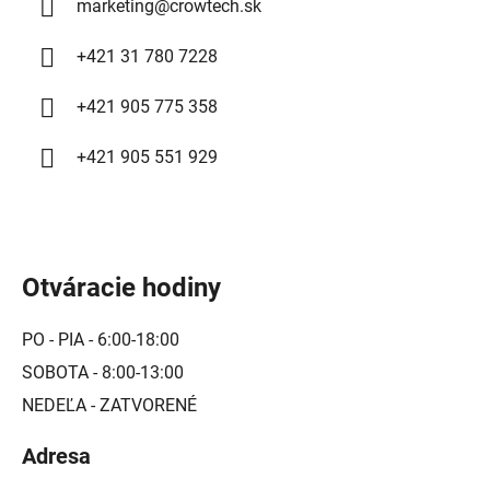
marketing
@
crowtech.sk
k
y
+421 31 780 7228
v
ý
+421 905 775 358
p
i
+421 905 551 929
s
u
Otváracie hodiny
PO - PIA - 6:00-18:00
SOBOTA - 8:00-13:00
NEDEĽA - ZATVORENÉ
Adresa