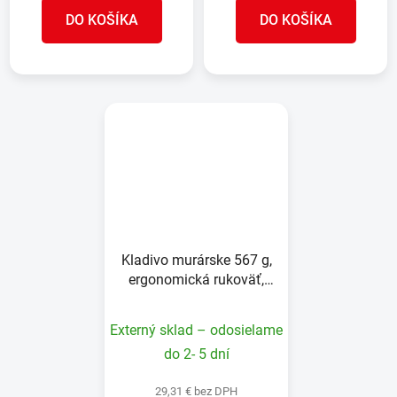
DO KOŠÍKA
DO KOŠÍKA
Kladivo murárske 567 g,
ergonomická rukoväť,
EXTRA široká sekacia
část
Externý sklad – odosielame
do 2- 5 dní
29,31 € bez DPH