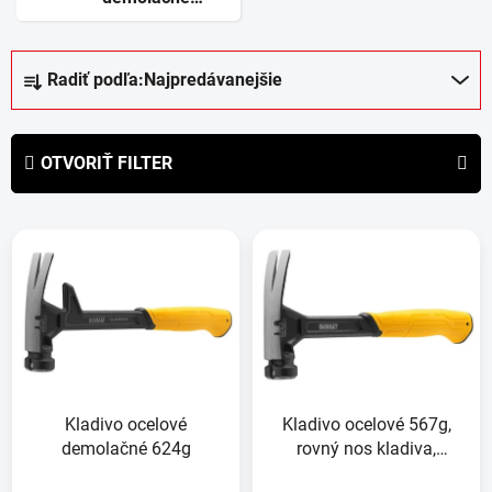
kladivá
R
Radiť podľa:
Najpredávanejšie
a
d
e
OTVORIŤ FILTER
n
i
V
e
ý
p
p
r
i
o
s
d
p
u
r
k
Kladivo ocelové
Kladivo ocelové 567g,
o
t
demolačné 624g
rovný nos kladiva,
d
o
hladká hlava
u