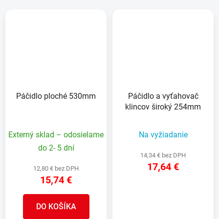
Páčidlo ploché 530mm
Páčidlo a vyťahovač
klincov široký 254mm
Externý sklad – odosielame
Na vyžiadanie
do 2- 5 dní
14,34 € bez DPH
17,64 €
12,80 € bez DPH
15,74 €
DETAIL
DO KOŠÍKA