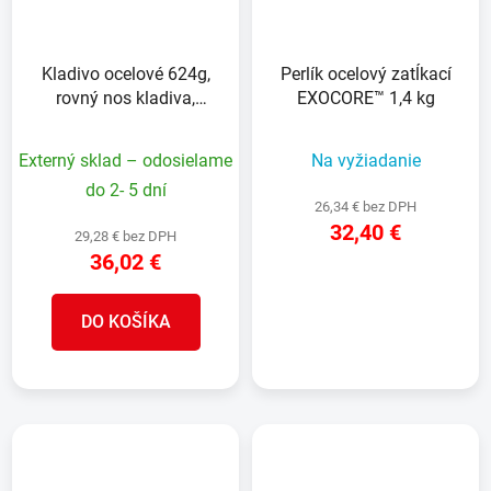
Kladivo ocelové 624g,
Perlík ocelový zatĺkací
rovný nos kladiva,
EXOCORE™ 1,4 kg
frézovaná hlava
Externý sklad – odosielame
Na vyžiadanie
do 2- 5 dní
26,34 € bez DPH
32,40 €
29,28 € bez DPH
36,02 €
DETAIL
DO KOŠÍKA