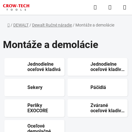
Prejsť
Hľadať
NÁKUP
na
obsah
KOŠÍK
Domov
/
DEWALT
/
Dewalt Ručné náradie
/
Montáže a demolácie
Montáže a demolácie
Jednodielne
Jednodielne
oceľové kladivá
oceľové kladivá
radu XP
Sekery
Páčidlá
Perlíky
Zvárané
EXOCORE
oceľové kladivá
High Velocity
Oceľové
demolačné