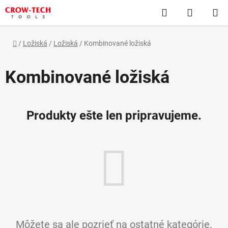
Prejsť
Hľadať
NÁKUP
na
obsah
KOŠÍK
Domov
/
Ložiská
/
Ložiská
/
Kombinované ložiská
Kombinované ložiská
Produkty ešte len pripravujeme.
Môžete sa ale pozrieť na ostatné kategórie.