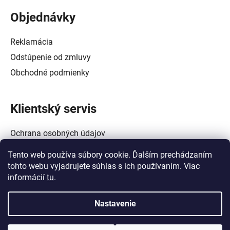
Objednávky
Reklamácia
Odstúpenie od zmluvy
Obchodné podmienky
Klientský servis
Ochrana osobných údajov
Alternatívne riešenie spotrebiteľských sporov
Tento web používa súbory cookie. Ďalším prechádzaním
Zásady používania súborov cookie (EÚ)
tohto webu vyjadrujete súhlas s ich používaním. Viac
informácií
tu
.
Nastavenie
Vytvoril Shoptet
a
Adatelier