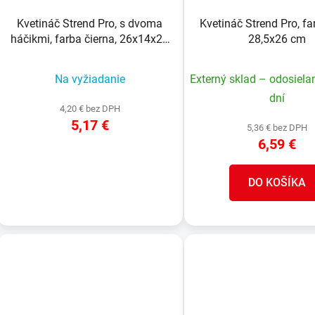
Kvetináč Strend Pro, s dvoma
Kvetináč Strend Pro, fa
háčikmi, farba čierna, 26x14x20
28,5x26 cm
cm
Na vyžiadanie
Externý sklad – odosiela
dní
4,20 € bez DPH
5,17 €
5,36 € bez DPH
6,59 €
DETAIL
DO KOŠÍKA