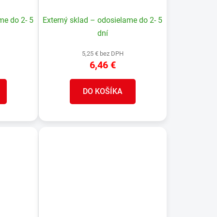
t
15,5x12,5x16 cm
o
me do 2- 5
Externý sklad – odosielame do 2- 5
v
dní
5,25 € bez DPH
6,46 €
DO KOŠÍKA