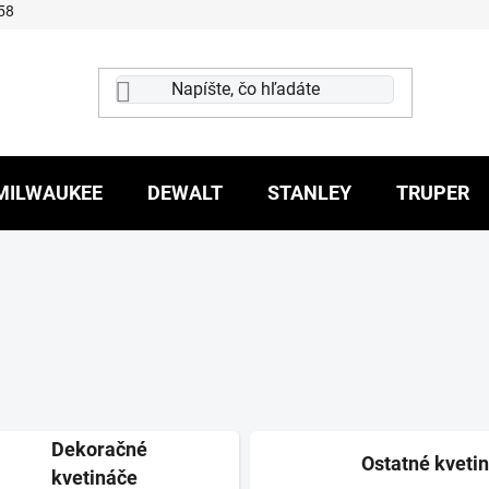
58
MILWAUKEE
DEWALT
STANLEY
TRUPER
Dekoračné
Ostatné kveti
kvetináče