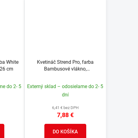
rba White
Kvetináč Strend Pro, farba
x26 cm
Bambusové vlákno,
24,5x24,5x31 cm
me do 2- 5
Externý sklad – odosielame do 2- 5
dní
6,41 € bez DPH
7,88 €
DO KOŠÍKA