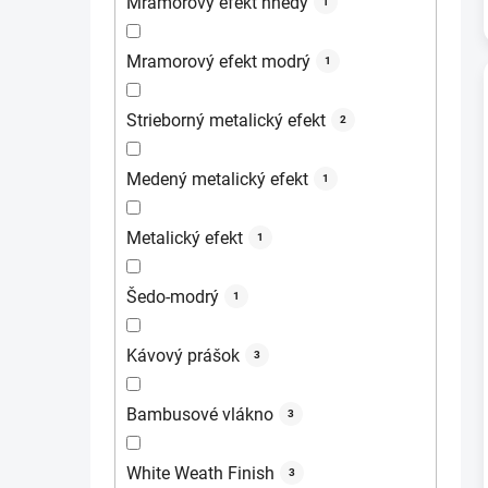
Mramorový efekt hnedý
1
Mramorový efekt modrý
1
Strieborný metalický efekt
2
Medený metalický efekt
1
Metalický efekt
1
Šedo-modrý
1
Kávový prášok
3
Bambusové vlákno
3
White Weath Finish
3