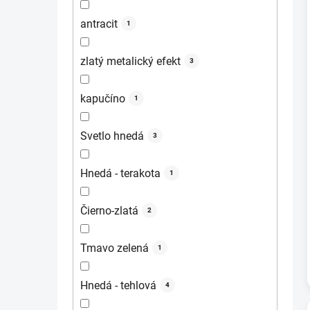
antracit
1
zlatý metalický efekt
3
kapučíno
1
Svetlo hnedá
3
Hnedá - terakota
1
Čierno-zlatá
2
Tmavo zelená
1
Hnedá - tehlová
4