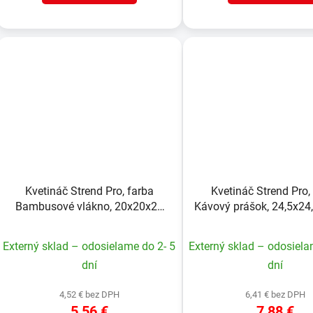
Kvetináč Strend Pro, farba
Kvetináč Strend Pro,
Bambusové vlákno, 20x20x26
Kávový prášok, 24,5x24
cm
Externý sklad – odosielame do 2- 5
Externý sklad – odosiela
dní
dní
4,52 € bez DPH
6,41 € bez DPH
5,56 €
7,88 €