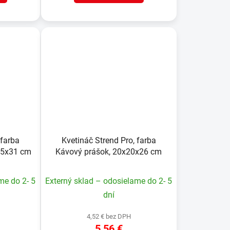
 farba
Kvetináč Strend Pro, farba
,5x31 cm
Kávový prášok, 20x20x26 cm
me do 2- 5
Externý sklad – odosielame do 2- 5
dní
4,52 € bez DPH
5,56 €