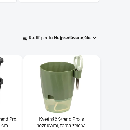
R
Radiť podľa:
Najpredávanejšie
a
d
e
n
i
e
p
r
o
d
u
rend Pro,
Kvetináč Strend Pro, s
k
8 cm
nožnicami, farba zelená,