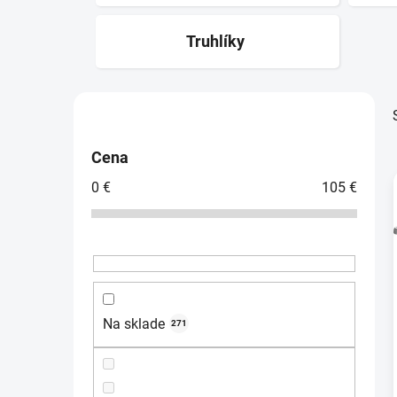
kvetináče
Truhlíky
B
o
č
Cena
n
0
€
105
€
ý
p
i
a
n
e
l
Na sklade
271