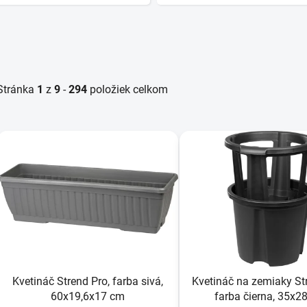
Stránka
1
z
9
-
294
položiek celkom
V
ý
p
s
p
r
o
d
Kvetináč Strend Pro, farba sivá,
Kvetináč na zemiaky St
u
60x19,6x17 cm
farba čierna, 35x2