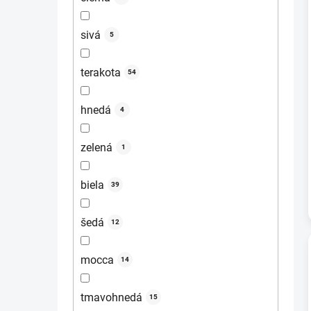
sivá
5
terakota
54
hnedá
4
zelená
1
biela
39
šedá
12
mocca
14
tmavohnedá
15