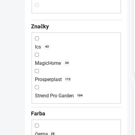
Značky
Ics
43
MagicHome
34
Prosperplast
112
Strend Pro Garden
104
Farba
čierna
28