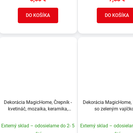
DO KOŠÍKA
DO KOŠÍKA
Dekorácia MagicHome, Črepník -
Dekorácia MagicHome, 
kvetináč, mozaika, keramika,
so zeleným vajíčk
23,5x40x20,5 cm
veľkonočná, 4,7x6x1
Externý sklad – odosielame do 2- 5
Externý sklad – odosiela