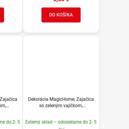
DO KOŠÍKA
Zajačica
Dekorácia MagicHome, Zajačica
om,
so zeleným vajíčkom,
2,7 cm
veľkonočná, 5,3x8x17,3 cm
me do 2- 5
Externý sklad – odosielame do 2- 5