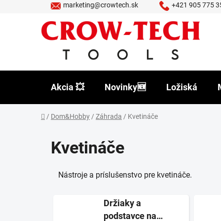
Prejsť
marketing@crowtech.sk
+421 905 775 3
na
obsah
Akcia 💥
Novinky🆕
Ložiská
Domov
/
Dom&Hobby
/
Záhrada
/
Kvetináče
Kvetináče
Nástroje a príslušenstvo pre kvetináče.
Držiaky a
podstavce na