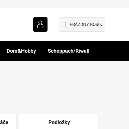
PRÁZDNY KOŠÍK
NÁKUPNÝ
KOŠÍK
Dom&Hobby
Scheppach/Riwall
náče
Podložky