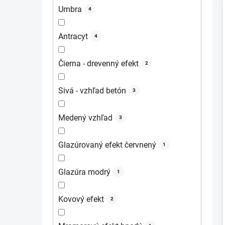
Umbra
4
Antracyt
4
Čierna - drevenný efekt
2
Sivá - vzhľad betón
3
Medený vzhľad
3
Glazúrovaný efekt červnený
1
Glazúra modrý
1
Kovový efekt
2