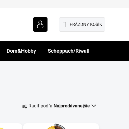
PRÁZDNY KOŠÍK
NÁKUPNÝ
KOŠÍK
Dom&Hobby
Scheppach/Riwall
R
Radiť podľa:
Najpredávanejšie
a
d
e