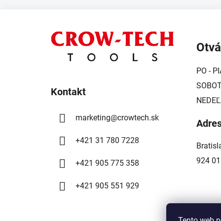
Z
á
Otvá
p
ä
PO - PI
t
SOBOTA
i
Kontakt
NEDEĽ
e
marketing
@
crowtech.sk
Adre
+421 31 780 7228
Bratis
924 01
+421 905 775 358
+421 905 551 929
Tento web p