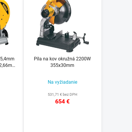
n
i
e
p
r
o
d
u
25,4mm
Píla na kov okružná 2200W
k
 2,66mm
355x30mm
t
o
Na vyžiadanie
v
531,71 € bez DPH
654 €
DETAIL