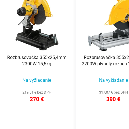
V
ý
p
s
p
r
o
Rozbrusovačka 355x25,4mm
Rozbrusovačka 355x
d
2300W 15,5kg
2200W plynulý rozbeh
u
18,5kg
k
Na vyžiadanie
Na vyžiadanie
t
o
219,51 € bez DPH
317,07 € bez DPH
v
270 €
390 €
DETAIL
DETAIL