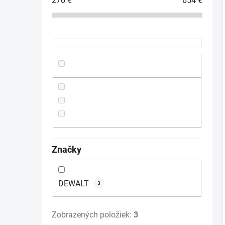
270
€
654
€
ý
p
a
i
n
e
l
Značky
DEWALT
3
Zobrazených položiek:
3