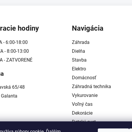
racie hodiny
Navigácia
A - 6:00-18:00
Záhrada
 - 8:00-13:00
Dielňa
A - ZATVORENÉ
Stavba
Elektro
sa
Domácnosť
Záhradná technika
lavská 65/48
Vykurovanie
 Galanta
Voľný čas
Dekorácie
Detský svet
Kontakt
oužíva súbory cookie. Ďalším