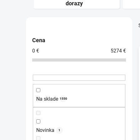
dorazy
B
o
č
Cena
n
0
€
5274
€
ý
p
a
i
n
e
l
Na sklade
1550
Novinka
1