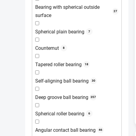
Bearing with spherical outside
27
surface
Spherical plain bearing
7
Counternut
8
Tapered roller bearing
18
Self-aligning ball bearing
30
Deep groove ball bearing
357
Spherical roller bearing
6
Angular contact ball bearing
46