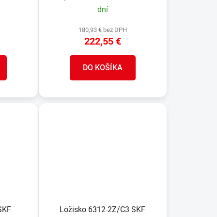
v
dní
180,93 € bez DPH
222,55 €
DO KOŠÍKA
SKF
Ložisko 6312-2Z/C3 SKF