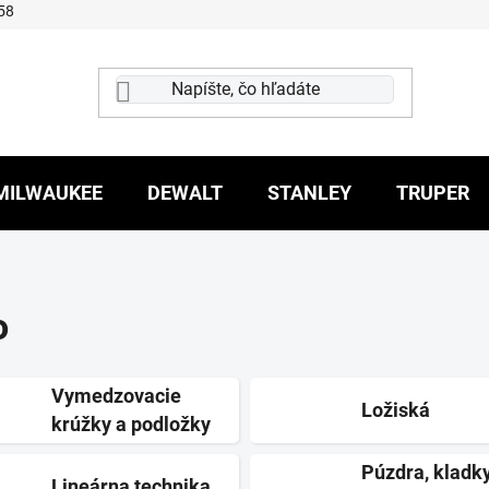
58
MILWAUKEE
DEWALT
STANLEY
TRUPER
o
Vymedzovacie
Ložiská
krúžky a podložky
Púzdra, kladk
Lineárna technika