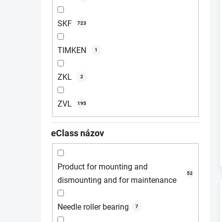
SKF
723
TIMKEN
1
ZKL
2
ZVL
195
eClass názov
Product for mounting and
52
dismounting and for maintenance
Needle roller bearing
7