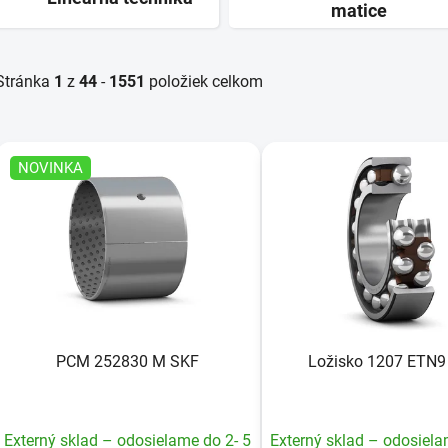
matice
Stránka
1
z
44
-
1551
položiek celkom
V
NOVINKA
ý
p
s
p
r
o
PCM 252830 M SKF
Ložisko 1207 ETN9
d
u
k
Externý sklad – odosielame do 2- 5
Externý sklad – odosiela