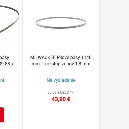
n
i
e
p
r
o
d
u
pásy
MILWAUKEE Pílové pásy 1140
k
9.83 x
mm – rozstup zubov 1,8 mm
t
3ks
o
ni
Na vyžiadanie
v
35,69 € bez DPH
43,90 €
DETAIL