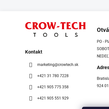
Z
á
Otvá
p
ä
PO - PI
t
SOBOTA
i
Kontakt
NEDEĽ
e
marketing
@
crowtech.sk
Adre
+421 31 780 7228
Bratis
924 01
+421 905 775 358
+421 905 551 929