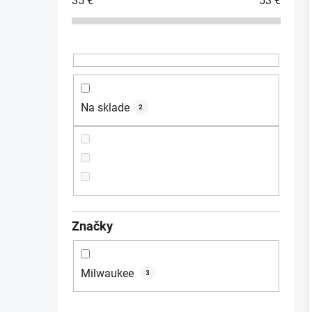
35
€
53
€
ý
p
a
i
n
e
l
Na sklade
2
Značky
Milwaukee
3