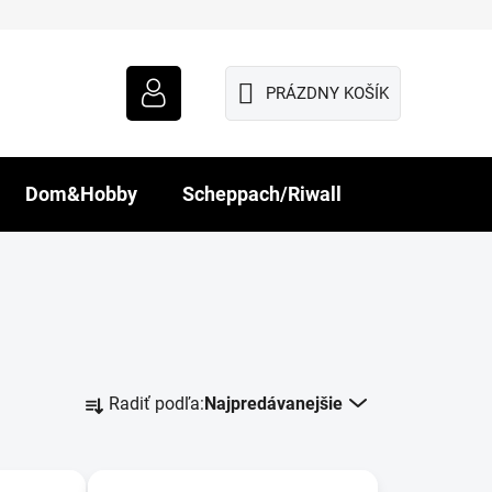
PRÁZDNY KOŠÍK
NÁKUPNÝ
KOŠÍK
Dom&Hobby
Scheppach/Riwall
R
Radiť podľa:
Najpredávanejšie
a
d
e