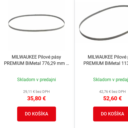
V
ý
p
s
p
r
o
MILWAUKEE Pilové pásy
MILWAUKEE Pilové 
d
PREMIUM BiMetal 776,29 mm –
PREMIUM BiMetal 113
u
rozstup zubov 3,1/2,5 mm 3ks
8/10 3ks
k
Skladom v predajni
Skladom v predaj
t
o
29,11 € bez DPH
42,76 € bez DPH
v
35,80 €
52,60 €
DO KOŠÍKA
DO KOŠÍKA