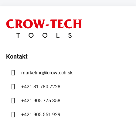
Z
á
p
ä
t
i
Kontakt
e
marketing
@
crowtech.sk
+421 31 780 7228
+421 905 775 358
+421 905 551 929