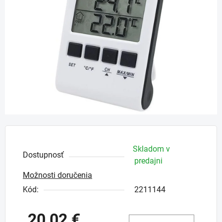
5
hviezdičiek.
Skladom v
Dostupnosť
predajni
Možnosti doručenia
Kód:
2211144
20,02 €