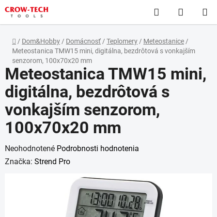
Prejsť
Hľadať
NÁKUP
na
obsah
KOŠÍK
Domov
/
Dom&Hobby
/
Domácnosť
/
Teplomery
/
Meteostanice
/
Meteostanica TMW15 mini, digitálna, bezdrôtová s vonkajším
senzorom, 100x70x20 mm
Meteostanica TMW15 mini,
digitálna, bezdrôtová s
vonkajším senzorom,
100x70x20 mm
Priemerné
Neohodnotené
Podrobnosti hodnotenia
hodnotenie
Značka:
Strend Pro
produktu
je
0,0
z