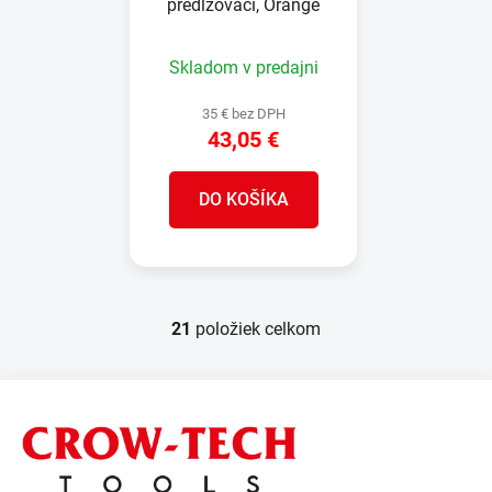
predlžovací, Orange
Skladom v predajni
35 € bez DPH
43,05 €
DO KOŠÍKA
21
položiek celkom
O
v
l
Z
á
á
d
p
a
ä
c