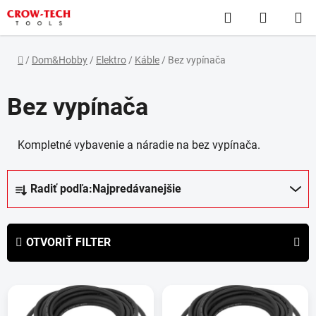
Prejsť
Hľadať
NÁKUP
na
obsah
KOŠÍK
Domov
/
Dom&Hobby
/
Elektro
/
Káble
/
Bez vypínača
Bez vypínača
Kompletné vybavenie a náradie na bez vypínača.
R
Radiť podľa:
Najpredávanejšie
a
d
e
OTVORIŤ FILTER
n
i
V
e
ý
p