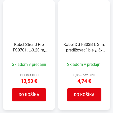
Kábel Strend Pro
Kábel DG-F803B L-3 m,
FS0701, L-3.20 m,
predlžovací, biely, 3x
predlžovací, 2x zásuvka,
zásuvka, new edition
na zavesenie, IP44
Skladom v predajni
Skladom v predajni
11 € bez DPH
3,85 € bez DPH
13,53 €
4,74 €
DO KOŠÍKA
DO KOŠÍKA