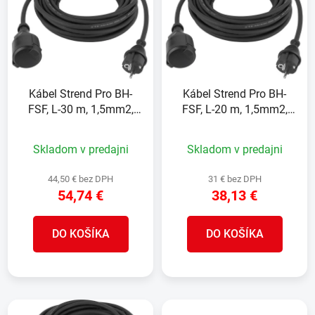
p
r
i
o
s
d
p
u
r
k
Kábel Strend Pro BH-
Kábel Strend Pro BH-
o
t
FSF, L-30 m, 1,5mm2,
FSF, L-20 m, 1,5mm2,
d
o
predlžovací, čierny, IP44
predlžovací, čierny, IP44
u
v
Skladom v predajni
Skladom v predajni
k
t
44,50 € bez DPH
31 € bez DPH
o
54,74 €
38,13 €
v
DO KOŠÍKA
DO KOŠÍKA