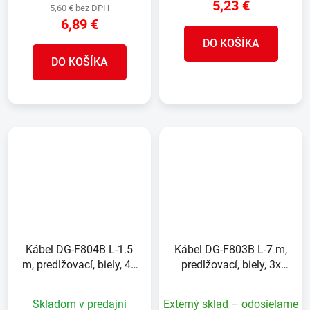
5,23 €
5,60 € bez DPH
6,89 €
DO KOŠÍKA
DO KOŠÍKA
Kábel DG-F804B L-1.5
Kábel DG-F803B L-7 m,
m, predlžovací, biely, 4x
predlžovací, biely, 3x
zásuvka, new edition
zásuvka, new edition
Skladom v predajni
Externý sklad – odosielame