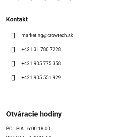
t
i
e
i
p
Kontakt
e
r
v
marketing
@
crowtech.sk
k
y
+421 31 780 7228
v
ý
+421 905 775 358
p
i
+421 905 551 929
s
u
Otváracie hodiny
PO - PIA - 6:00-18:00