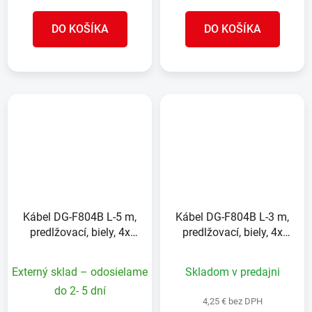
DO KOŠÍKA
DO KOŠÍKA
Kábel DG-F804B L-5 m,
Kábel DG-F804B L-3 m,
predlžovací, biely, 4x
predlžovací, biely, 4x
zásuvka, new edition
zásuvka, new edition
Externý sklad – odosielame
Skladom v predajni
do 2- 5 dní
4,25 € bez DPH