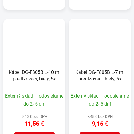
Kábel DG-F805B L-10 m,
Kábel DG-F805B L-7 m,
predlžovací, biely, 5x
predlžovací, biely, 5x
zásuvka, new edition
zásuvkanew edition
Externý sklad – odosielame
Externý sklad – odosielame
do 2- 5 dní
do 2- 5 dní
9,40 € bez DPH
7,45 € bez DPH
11,56 €
9,16 €