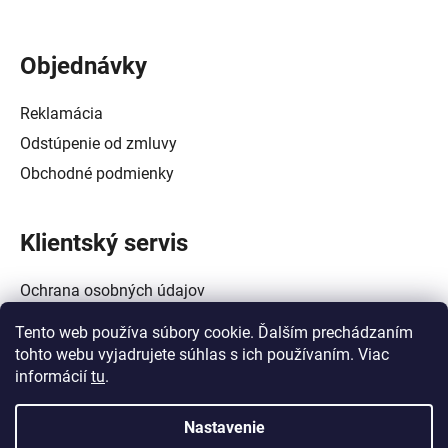
Objednávky
Reklamácia
Odstúpenie od zmluvy
Obchodné podmienky
Klientský servis
Ochrana osobných údajov
Alternatívne riešenie spotrebiteľských sporov
Tento web používa súbory cookie. Ďalším prechádzaním
Zásady používania súborov cookie (EÚ)
tohto webu vyjadrujete súhlas s ich používaním. Viac
informácií
tu
.
Nastavenie