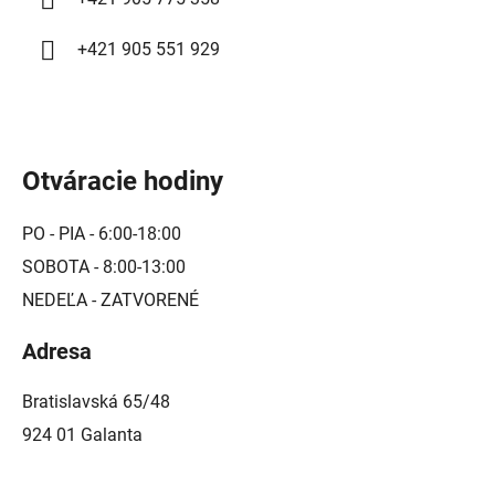
p
i
+421 905 551 929
s
u
Otváracie hodiny
PO - PIA - 6:00-18:00
SOBOTA - 8:00-13:00
NEDEĽA - ZATVORENÉ
Adresa
Bratislavská 65/48
924 01 Galanta