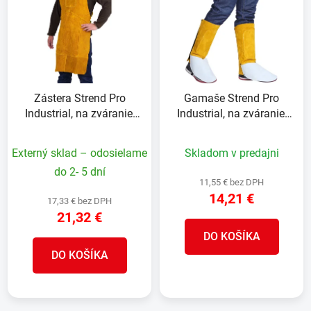
p
r
i
o
s
d
p
u
r
k
Zástera Strend Pro
Gamaše Strend Pro
o
t
Industrial, na zváranie,
Industrial, na zváranie,
d
o
kožená, XL, 60x100 cm
návleky, kožené, 30 cm,
u
v
pár 2ks
Externý sklad – odosielame
Skladom v predajni
k
t
do 2- 5 dní
11,55 € bez DPH
o
14,21 €
17,33 € bez DPH
v
21,32 €
DO KOŠÍKA
DO KOŠÍKA