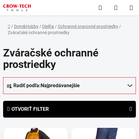
Prejsť
Hľadať
NÁKUP
na
obsah
KOŠÍK
Domov
/
Dom&Hobby
/
Dielňa
/
Ochranné pracovné prostriedky
/
Zváračské ochranné prostriedky
Zváračské ochranné
prostriedky
R
Radiť podľa:
Najpredávanejšie
a
d
e
OTVORIŤ FILTER
n
i
V
e
ý
p