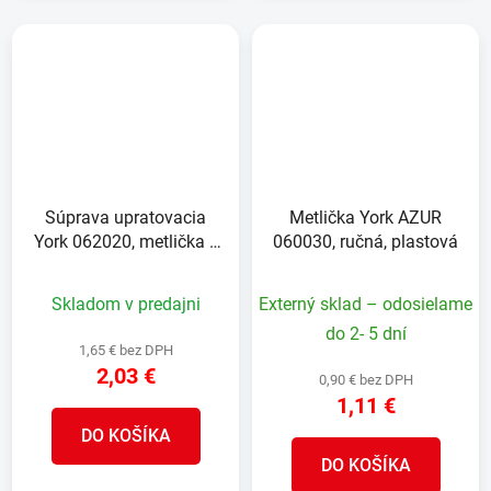
Súprava upratovacia
Metlička York AZUR
York 062020, metlička s
060030, ručná, plastová
lopatkou, gumová lišta,
23x32x7 cm
Skladom v predajni
Externý sklad – odosielame
do 2- 5 dní
1,65 € bez DPH
2,03 €
0,90 € bez DPH
1,11 €
DO KOŠÍKA
DO KOŠÍKA