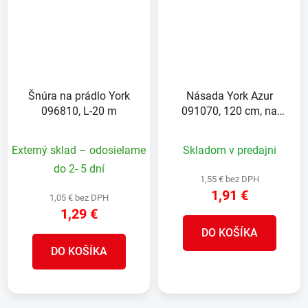
Šnúra na prádlo York
Násada York Azur
096810, L-20 m
091070, 120 cm, na
mop, na metlu, drevená,
so závitom
Externý sklad – odosielame
Skladom v predajni
do 2- 5 dní
1,55 € bez DPH
1,91 €
1,05 € bez DPH
1,29 €
DO KOŠÍKA
DO KOŠÍKA