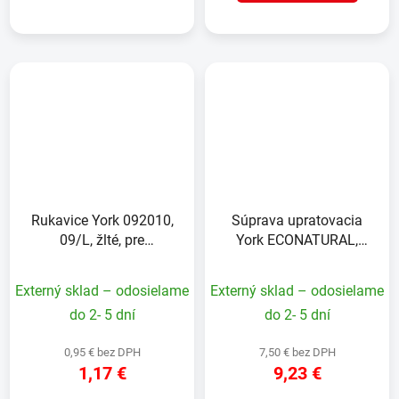
Rukavice York 092010,
Súprava upratovacia
09/L, žlté, pre
York ECONATURAL,
domácnosť
metlička s lopatkou,
bambus, 25x34x7 cm
Externý sklad – odosielame
Externý sklad – odosielame
do 2- 5 dní
do 2- 5 dní
0,95 € bez DPH
7,50 € bez DPH
1,17 €
9,23 €