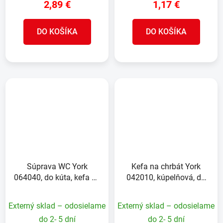
2,89 €
1,17 €
DO KOŠÍKA
DO KOŠÍKA
Súprava WC York
Kefa na chrbát York
064040, do kúta, kefa so
042010, kúpelňová, do
stojanom do toalety, mix
sprchy, 40x8,5x3,5 cm
farieb
Externý sklad – odosielame
Externý sklad – odosielame
do 2- 5 dní
do 2- 5 dní