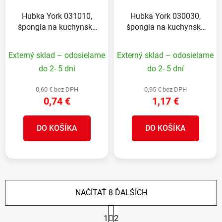
Hubka York 031010,
Hubka York 030030,
špongia na kuchynský
špongia na kuchynský
riad, ergonomická,
riad, 9x6x3 cm, bal. 10
9x7x4,3 cm bal. 3 ks
ks
Externý sklad – odosielame
Externý sklad – odosielame
do 2- 5 dní
do 2- 5 dní
0,60 € bez DPH
0,95 € bez DPH
0,74 €
1,17 €
DO KOŠÍKA
DO KOŠÍKA
NAČÍTAŤ 8 ĎALŠÍCH
S
1
2
t