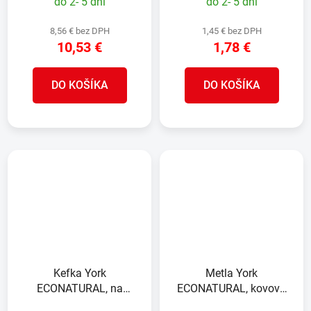
do 2- 5 dní
do 2- 5 dní
8,56 € bez DPH
1,45 € bez DPH
10,53 €
1,78 €
DO KOŠÍKA
DO KOŠÍKA
Kefka York
Metla York
ECONATURAL, na
ECONATURAL, kovová
kuchynský riad,
násada 120 cm