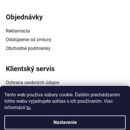
Objednávky
Reklamácia
Odstúpenie od zmluvy
Obchodné podmienky
Klientský servis
Ochrana osobných údajov
Alternatívne riešenie spotrebiteľských sporov
Tento web používa súbory cookie. Ďalším prechádzaním
Zásady používania súborov cookie (EÚ)
tohto webu vyjadrujete súhlas s ich používaním. Viac
informácií
tu
.
Nastavenie