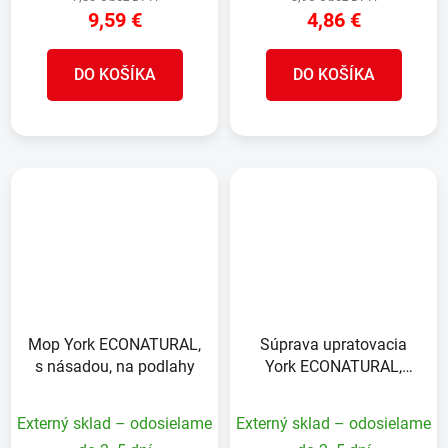
9,59 €
4,86 €
DO KOŠÍKA
DO KOŠÍKA
Mop York ECONATURAL,
Súprava upratovacia
s násadou, na podlahy
York ECONATURAL,
metlička s lopatkou,
gumová lišta, 22x32x6
Externý sklad – odosielame
Externý sklad – odosielame
cm