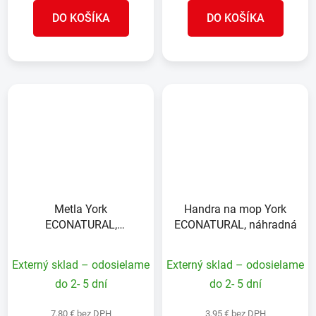
DO KOŠÍKA
DO KOŠÍKA
Metla York
Handra na mop York
ECONATURAL,
ECONATURAL, náhradná
bambusová násada 120
cm
Externý sklad – odosielame
Externý sklad – odosielame
do 2- 5 dní
do 2- 5 dní
7,80 € bez DPH
3,95 € bez DPH