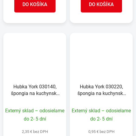
DO KOŠÍKA
DO KOŠÍKA
Hubka York 030140,
Hubka York 030220,
špongia na kuchynský
špongia na kuchynský
riad, 24+4 ks
riad, 4+1 ks, wave, vlnitá
Externý sklad – odosielame
Externý sklad – odosielame
do 2- 5 dní
do 2- 5 dní
2,35 € bez DPH
0,95 € bez DPH