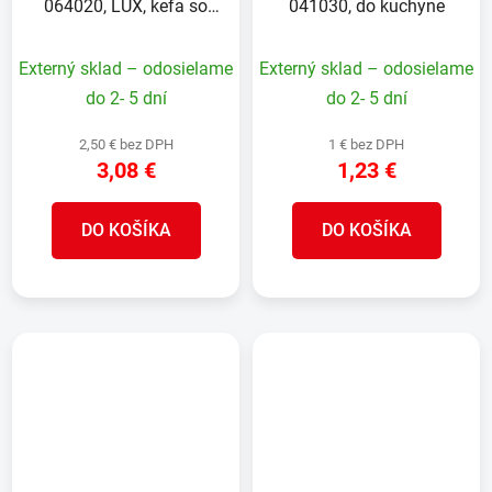
064020, LUX, kefa so
041030, do kuchyne
stojanom do toalety
Externý sklad – odosielame
Externý sklad – odosielame
do 2- 5 dní
do 2- 5 dní
2,50 € bez DPH
1 € bez DPH
3,08 €
1,23 €
DO KOŠÍKA
DO KOŠÍKA