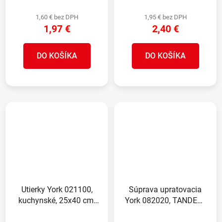
1,60 € bez DPH
1,95 € bez DPH
1,97 €
2,40 €
DO KOŠÍKA
DO KOŠÍKA
Utierky York 021100,
Súprava upratovacia
kuchynské, 25x40 cm,
York 082020, TANDEM,
rolka 40 ks
metla s lopatkou, s