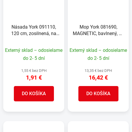
Násada York 091110,
Mop York 081690,
120 cm, zosilnená, na
MAGNETIC, bavlnený, na
mop, metlu, so závitom
podlahy
Externý sklad – odosielame
Externý sklad – odosielame
do 2- 5 dní
do 2- 5 dní
1,55 € bez DPH
13,35 € bez DPH
1,91 €
16,42 €
DO KOŠÍKA
DO KOŠÍKA