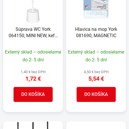
i
e
s
p
p
r
r
o
Súprava WC York
Hlavica na mop York
o
d
064150, MINI NEW, kefa
081690, MAGNETIC
d
u
so stojanom do toalety
u
k
Externý sklad – odosielame
Externý sklad – odosielame
k
t
t
do 2- 5 dní
do 2- 5 dní
o
o
v
1,40 € bez DPH
4,50 € bez DPH
v
1,72 €
5,54 €
DO KOŠÍKA
DO KOŠÍKA