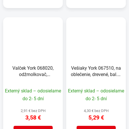
Valček York 068020,
Vešiaky York 067510, na
odžmolkovač,
oblečenie, drevené, bal. 3
odchlpovací,
ks, 44,5x23 cm
jednorázový + 4 náhrady
Externý sklad – odosielame
Externý sklad – odosielame
do 2- 5 dní
do 2- 5 dní
2,91 € bez DPH
4,30 € bez DPH
3,58 €
5,29 €