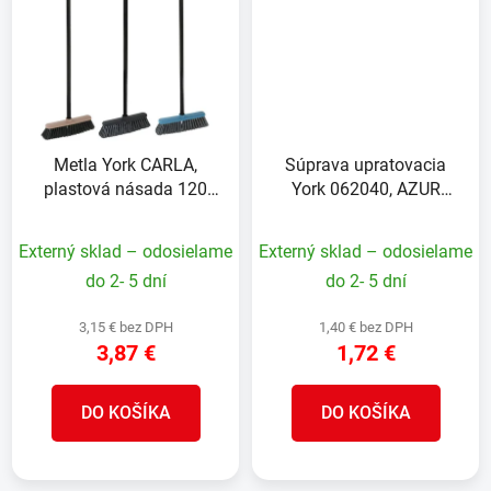
Metla York CARLA,
Súprava upratovacia
plastová násada 120
York 062040, AZUR
cm, mix farieb,
metlička s lopatkou,
32x9x127 cm
gumová lišta,
Externý sklad – odosielame
Externý sklad – odosielame
21,5x32x5,5 cm
do 2- 5 dní
do 2- 5 dní
3,15 € bez DPH
1,40 € bez DPH
3,87 €
1,72 €
DO KOŠÍKA
DO KOŠÍKA