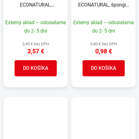
ECONATURAL,
ECONATURAL, špongia
bambusová rúčka,
na kuchynský riad, sisal
ručná, 6,5x14x9 cm
Agáva, 10x7x2,5 cm, bal.
Externý sklad – odosielame
Externý sklad – odosielame
2 ks
do 2- 5 dní
do 2- 5 dní
2,90 € bez DPH
0,80 € bez DPH
3,57 €
0,98 €
DO KOŠÍKA
DO KOŠÍKA