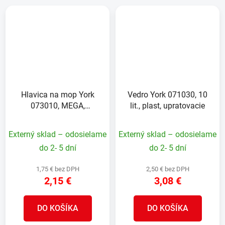
Hlavica na mop York
Vedro York 071030, 10
073010, MEGA,
lit., plast, upratovacie
bavlnený, náhradná
handra, 200 g
Externý sklad – odosielame
Externý sklad – odosielame
do 2- 5 dní
do 2- 5 dní
1,75 € bez DPH
2,50 € bez DPH
2,15 €
3,08 €
DO KOŠÍKA
DO KOŠÍKA