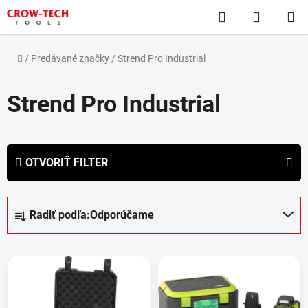
Prejsť
Hľadať
NÁKUP
na
obsah
KOŠÍK
Domov
/
Predávané značky
/
Strend Pro Industrial
Strend Pro Industrial
OTVORIŤ FILTER
R
Radiť podľa:
Odporúčame
a
d
V
e
ý
n
p
i