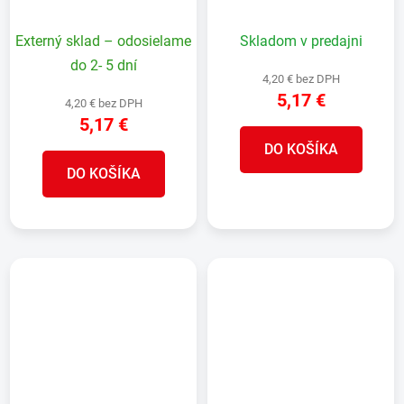
celokožené, zváračské,
celokožené, zváračské,
veľkosť 10/XL
veľkosť 9/L
Externý sklad – odosielame
Skladom v predajni
do 2- 5 dní
4,20 € bez DPH
5,17 €
4,20 € bez DPH
5,17 €
DO KOŠÍKA
DO KOŠÍKA