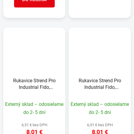
Rukavice Strend Pro
Rukavice Strend Pro
Industrial Fido,
Industrial Fido,
celokožené, zváračské,
celokožené, zváračské,
veľkosť 10/XL
veľkosť 9/L
Externý sklad – odosielame
Externý sklad – odosielame
do 2- 5 dní
do 2- 5 dní
6,51 € bez DPH
6,51 € bez DPH
8,01 €
8,01 €