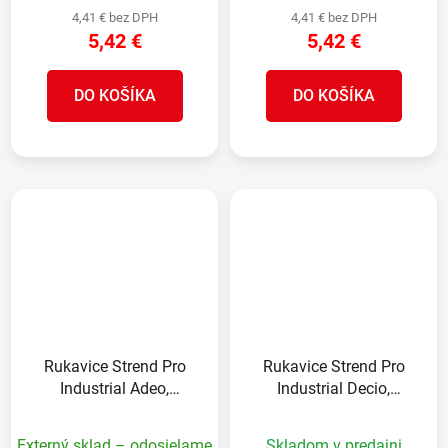
4,41 € bez DPH
4,41 € bez DPH
5,42 €
5,42 €
DO KOŠÍKA
DO KOŠÍKA
Rukavice Strend Pro
Rukavice Strend Pro
Industrial Adeo,
Industrial Decio,
celokožené, zváračské,
celokožené, zváračské,
veľkosť 9/L
veľkosť 11/XXL
Externý sklad – odosielame
Skladom v predajni