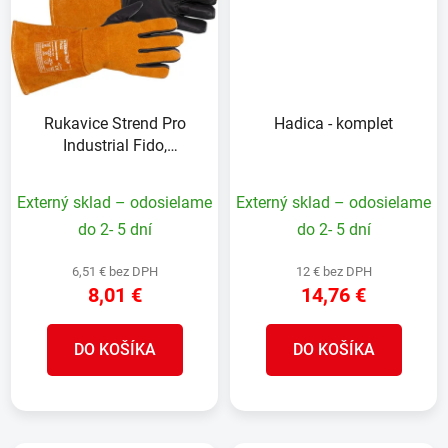
Rukavice Strend Pro
Hadica - komplet
Industrial Fido,
celokožené, zváračské,
veľkosť 08/M
Externý sklad – odosielame
Externý sklad – odosielame
do 2- 5 dní
do 2- 5 dní
6,51 € bez DPH
12 € bez DPH
8,01 €
14,76 €
DO KOŠÍKA
DO KOŠÍKA