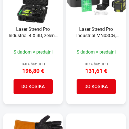
i
e
s
p
p
r
r
o
Laser Strend Pro
Laser Strend Pro
o
d
Industrial 4 X 3D, zelený,
Industrial MN03CG,
d
u
v kufriku, s
3x3D, zelený, handy
u
k
príslušenstvom, diaľkový
ergonomic
Skladom v predajni
Skladom v predajni
k
t
ovládač
t
o
160 € bez DPH
107 € bez DPH
o
v
196,80 €
131,61 €
v
DO KOŠÍKA
DO KOŠÍKA