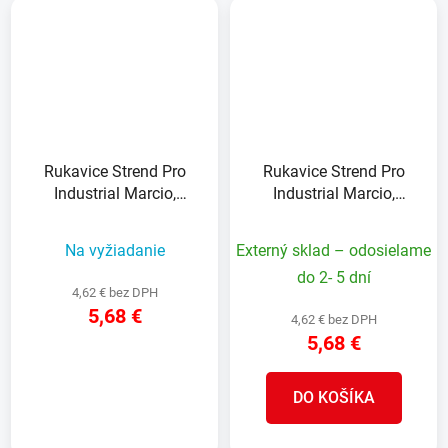
Rukavice Strend Pro
Rukavice Strend Pro
Industrial Marcio,
Industrial Marcio,
celokožené, zváračské,
celokožené, zváračské,
veľkosť 11/XXL
veľkosť 10/XL
Na vyžiadanie
Externý sklad – odosielame
do 2- 5 dní
4,62 € bez DPH
5,68 €
4,62 € bez DPH
5,68 €
DETAIL
DO KOŠÍKA