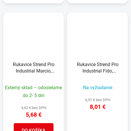
Rukavice Strend Pro
Rukavice Strend Pro
Industrial Marcio,
Industrial Fido,
celokožené, zváračské,
celokožené, zváračské,
veľkosť 9/L
veľkosť 11/XXL
Externý sklad – odosielame
Na vyžiadanie
do 2- 5 dní
6,51 € bez DPH
8,01 €
4,62 € bez DPH
5,68 €
DETAIL
DO KOŠÍKA