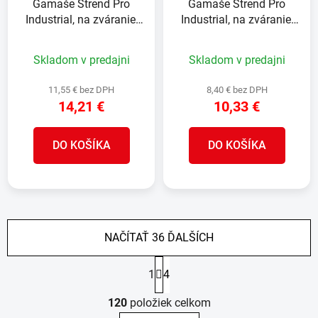
Gamaše Strend Pro
Gamaše Strend Pro
Industrial, na zváranie,
Industrial, na zváranie,
návleky, kožené, 30 cm,
návleky, kožené, 15 cm,
pár 2ks
pár 2 ks
Skladom v predajni
Skladom v predajni
11,55 € bez DPH
8,40 € bez DPH
14,21 €
10,33 €
DO KOŠÍKA
DO KOŠÍKA
NAČÍTAŤ 36 ĎALŠÍCH
S
1
4
t
r
O
á
120
položiek celkom
v
n