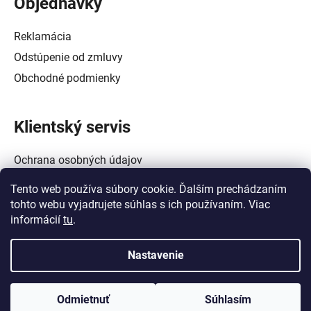
Objednávky
Reklamácia
Odstúpenie od zmluvy
Obchodné podmienky
Klientský servis
Ochrana osobných údajov
Alternatívne riešenie spotrebiteľských sporov
Tento web používa súbory cookie. Ďalším prechádzaním
Zásady používania súborov cookie (EÚ)
tohto webu vyjadrujete súhlas s ich používaním. Viac
informácií
tu
.
Nastavenie
Vytvoril Shoptet
a
Adatelier
Odmietnuť
Súhlasím
Copyright 2026
Crowtech Tools - Galanta
. Všetky práva