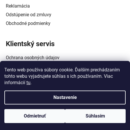
Reklamácia
Odstúpenie od zmluvy
Obchodné podmienky
Klientský servis
Ochrana osobných údajov
Alternatívne riešenie spotrebiteľských sporov
Tento web používa súbory cookie. Ďalším prechádzaním
Zásady používania súborov cookie (EÚ)
tohto webu vyjadrujete súhlas s ich používaním. Viac
informácií
tu
.
Nastavenie
Vytvoril Shoptet
a
Adatelier
Odmietnuť
Súhlasím
Copyright 2026
Crowtech Tools - Galanta
. Všetky práva
vyhradené.