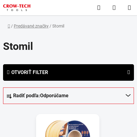
Prejsť
Hľadať
NÁKUP
na
obsah
KOŠÍK
Domov
/
Predávané značky
/
Stomil
Stomil
OTVORIŤ FILTER
R
Radiť podľa:
Odporúčame
a
d
V
e
ý
n
p
i