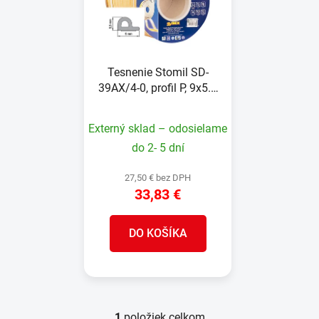
i
e
s
p
p
r
r
o
Tesnenie Stomil SD-
o
d
39AX/4-0, profil P, 9x5.5
d
u
mm, L-100 m, na okná a
u
k
dvere, hnedé
Externý sklad – odosielame
k
t
t
do 2- 5 dní
o
o
v
27,50 € bez DPH
v
33,83 €
DO KOŠÍKA
1
položiek celkom