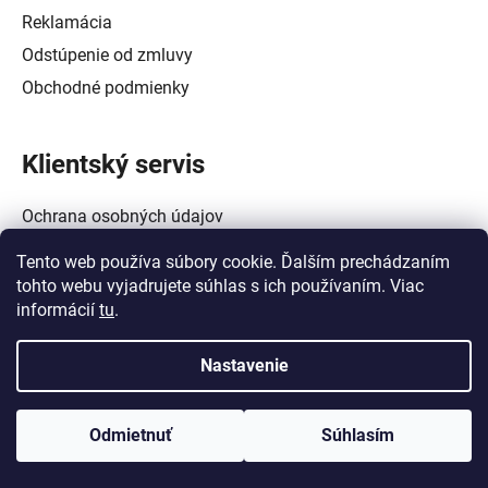
Reklamácia
Odstúpenie od zmluvy
Obchodné podmienky
Klientský servis
Ochrana osobných údajov
Alternatívne riešenie spotrebiteľských sporov
Tento web používa súbory cookie. Ďalším prechádzaním
Zásady používania súborov cookie (EÚ)
tohto webu vyjadrujete súhlas s ich používaním. Viac
informácií
tu
.
Nastavenie
Vytvoril Shoptet
a
Adatelier
Odmietnuť
Súhlasím
Copyright 2026
Crowtech Tools - Galanta
. Všetky práva
vyhradené.