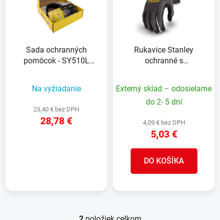
i
e
s
p
p
r
r
o
Sada ochranných
Rukavice Stanley
o
d
pomôcok - SY510L
ochranné s
d
u
(rukavice), SY345C
protišmykovou úpravou
u
k
(chrániče sluchu),
Na vyžiadanie
Externý sklad – odosielame
k
t
SYE17-10D (okuliare
t
do 2- 5 dní
o
číre)
23,40 € bez DPH
o
v
28,78 €
4,09 € bez DPH
v
5,03 €
DETAIL
DO KOŠÍKA
2
položiek celkom