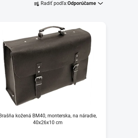
Radiť podľa:
Odporúčame
a
d
e
n
i
e
p
r
o
d
u
k
t
o
Brašňa kožená BM40, monterska, na náradie,
v
40x26x10 cm