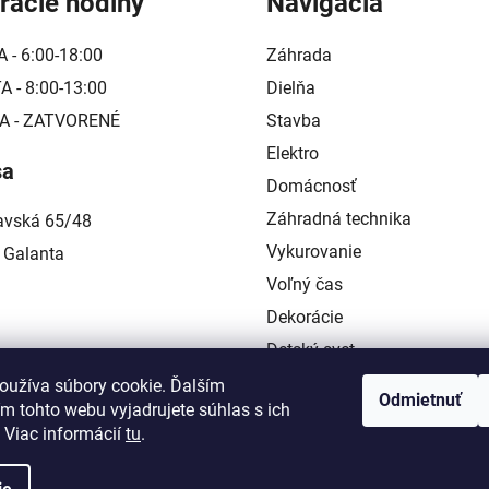
racie hodiny
Navigácia
a
c
A - 6:00-18:00
Záhrada
i
e
 - 8:00-13:00
Dielňa
p
A - ZATVORENÉ
Stavba
r
Elektro
v
sa
k
Domácnosť
y
Záhradná technika
lavská 65/48
v
ý
Vykurovanie
 Galanta
p
Voľný čas
i
Dekorácie
s
u
Detský svet
Kontakt
oužíva súbory cookie. Ďalším
Odmietnuť
m tohto webu vyjadrujete súhlas s ich
 Viac informácií
tu
.