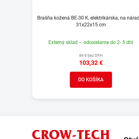
Brašňa kožená BE-30 K, elektrikárska, na nárad
31x22x15 cm
Externý sklad – odosielame do 2- 5 dní
84 € bez DPH
103,32 €
DO KOŠÍKA
Z
á