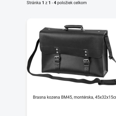
Stránka
1
z
1
-
4
položiek celkom
V
ý
p
i
s
p
r
o
d
u
k
t
Brasna kozena BM45, montérska, 45x32x15
o
v