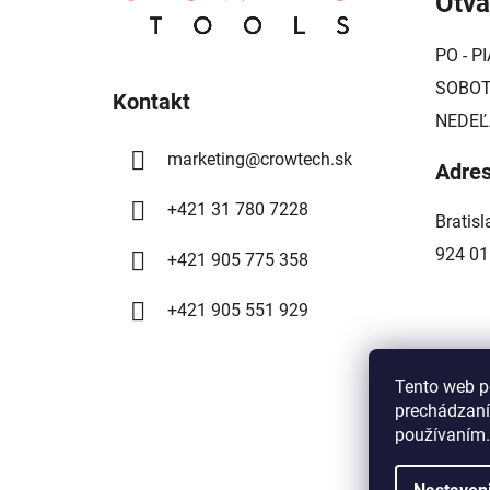
Otvá
p
ä
PO - PI
t
SOBOTA
i
Kontakt
NEDEĽ
e
marketing
@
crowtech.sk
Adre
+421 31 780 7228
Bratis
924 01
+421 905 775 358
+421 905 551 929
Tento web p
prechádzaní
používaním.