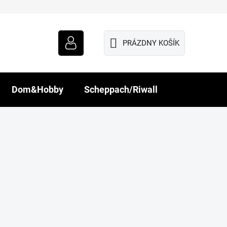
PRÁZDNY KOŠÍK
NÁKUPNÝ
KOŠÍK
Dom&Hobby
Scheppach/Riwall
R