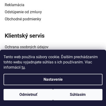
Reklamácia
Odstúpenie od zmluvy
Obchodné podmienky
Klientský servis
Ochrana osobných údajov
Alternatívne riešenie spotrebiteľských sporov
Tento web používa súbory cookie. Ďalším prechádzaním
Zásady používania súborov cookie (EÚ)
tohto webu vyjadrujete súhlas s ich používaním. Viac
informácií
tu
.
Nastavenie
Vytvoril Shoptet
a
Adatelier
Odmietnuť
Súhlasím
Copyright 2026
Crowtech Tools - Galanta
. Všetky práva
vyhradené.