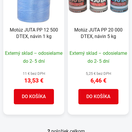
i
e
s
p
p
r
r
o
Motúz JUTA PP 12 500
Motúz JUTA PP 20 000
o
d
DTEX, návin 1 kg
DTEX, návin 5 kg
d
u
u
k
Externý sklad – odosielame
Externý sklad – odosielame
k
t
t
do 2- 5 dní
do 2- 5 dní
o
o
v
11 € bez DPH
5,25 € bez DPH
v
13,53 €
6,46 €
DO KOŠÍKA
DO KOŠÍKA
2
položiek celkom