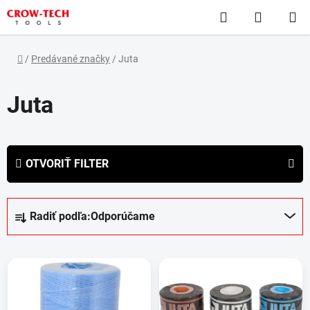
Prejsť
Hľadať
NÁKUP
na
obsah
KOŠÍK
Domov
/
Predávané značky
/
Juta
Juta
OTVORIŤ FILTER
R
Radiť podľa:
Odporúčame
a
d
V
e
ý
n
p
i