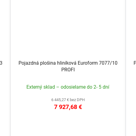
03
Pojazdná plošina hliníková Euroform 7077/10
P
PROFI
Externý sklad – odosielame do 2- 5 dní
6 445,27 € bez DPH
7 927,68 €
DETAIL