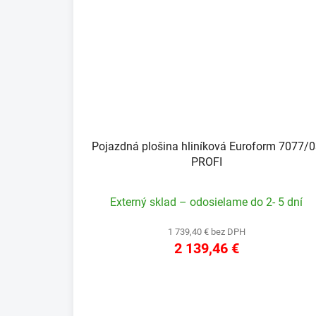
Pojazdná plošina hliníková Euroform 7077/
PROFI
Externý sklad – odosielame do 2- 5 dní
1 739,40 € bez DPH
2 139,46 €
DETAIL