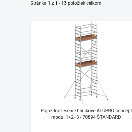
Stránka
1
z
1
-
13
položiek celkom
V
ý
p
i
s
p
r
o
d
u
k
t
Pojazdné lešenie hliníkové ALUPRO concept
o
modul 1+2+3 - 70894 ŠTANDARD
v