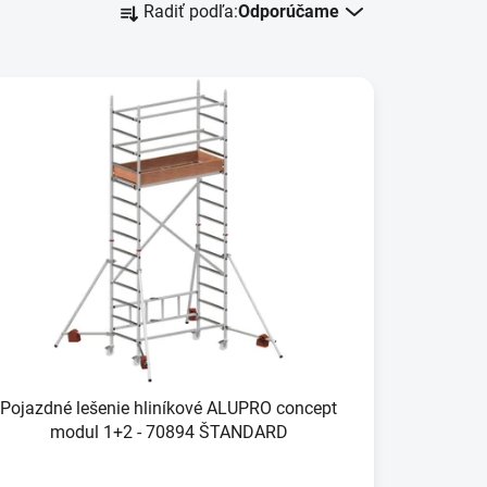
Radiť podľa:
Odporúčame
a
d
e
n
i
e
p
r
o
d
u
k
t
o
Pojazdné lešenie hliníkové ALUPRO concept
v
modul 1+2 - 70894 ŠTANDARD