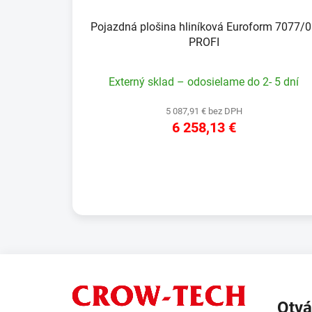
Pojazdná plošina hliníková Euroform 7077/
PROFI
Externý sklad – odosielame do 2- 5 dní
5 087,91 € bez DPH
6 258,13 €
DETAIL
Z
á
Otvá