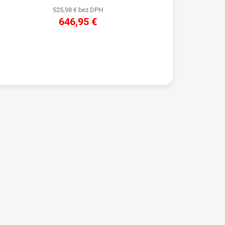
525,98 € bez DPH
646,95 €
DETAIL