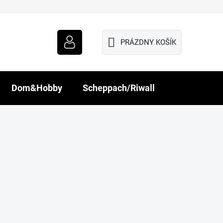
PRÁZDNY KOŠÍK
NÁKUPNÝ
KOŠÍK
Dom&Hobby
Scheppach/Riwall
R