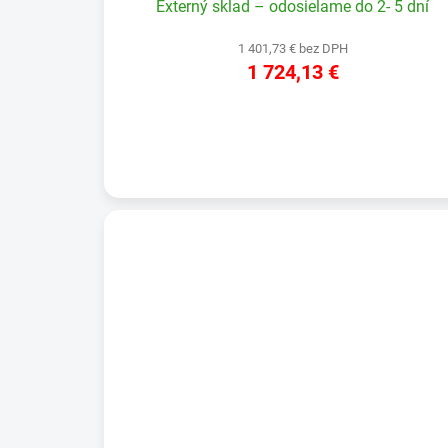
Externý sklad – odosielame do 2- 5 dní
1 401,73 € bez DPH
1 724,13 €
DETAIL