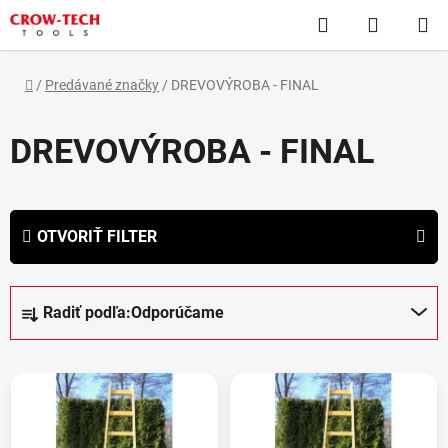
Prejsť
Hľadať
NÁKUP
na
obsah
KOŠÍK
Domov
/
Predávané značky
/
DREVOVÝROBA - FINAL
DREVOVÝROBA - FINAL
OTVORIŤ FILTER
R
Radiť podľa:
Odporúčame
a
d
V
e
ý
n
p
i