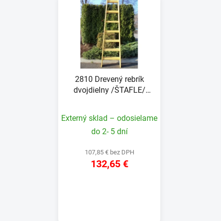
2810 Drevený rebrík
dvojdielny /ŠTAFLE/
HOBBY
Externý sklad – odosielame
do 2- 5 dní
107,85 € bez DPH
132,65 €
DETAIL