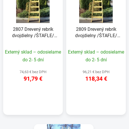
i
e
s
p
p
r
r
o
2807 Drevený rebrík
2809 Drevený rebrík
o
d
dvojdielny /ŠTAFLE/
dvojdielny /ŠTAFLE/
d
u
HOBBY
HOBBY
u
k
Externý sklad – odosielame
Externý sklad – odosielame
k
t
t
do 2- 5 dní
do 2- 5 dní
o
o
v
74,63 € bez DPH
96,21 € bez DPH
v
91,79 €
118,34 €
DETAIL
DETAIL