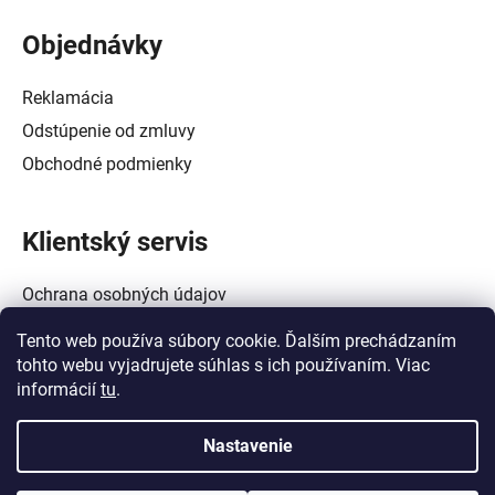
Objednávky
Reklamácia
Odstúpenie od zmluvy
Obchodné podmienky
Klientský servis
Ochrana osobných údajov
Alternatívne riešenie spotrebiteľských sporov
Tento web používa súbory cookie. Ďalším prechádzaním
Zásady používania súborov cookie (EÚ)
tohto webu vyjadrujete súhlas s ich používaním. Viac
informácií
tu
.
Nastavenie