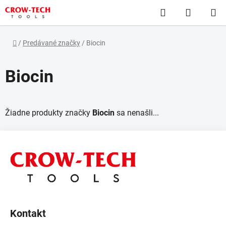
Prejsť
Hľadať
NÁKUP
na
obsah
KOŠÍK
Domov
/
Predávané značky
/
Biocin
Biocin
Žiadne produkty značky
Biocin
sa nenašli...
Z
á
p
ä
t
i
Kontakt
e