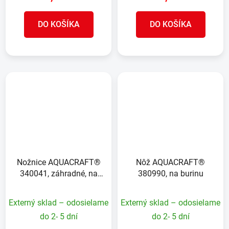
DO KOŠÍKA
DO KOŠÍKA
Nožnice AQUACRAFT®
Nôž AQUACRAFT®
340041, záhradné, na
380990, na burinu
konáre, Gear-Plus
Bypass
Externý sklad – odosielame
Externý sklad – odosielame
do 2- 5 dní
do 2- 5 dní