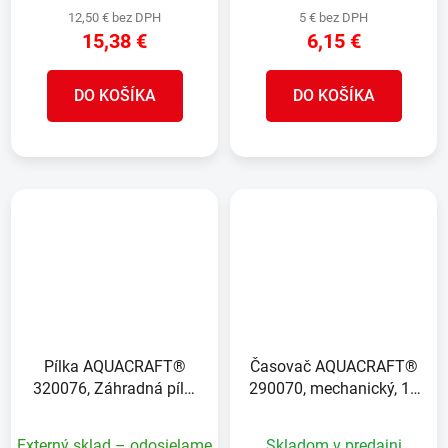
12,50 € bez DPH
5 € bez DPH
15,38 €
6,15 €
DO KOŠÍKA
DO KOŠÍKA
Pílka AQUACRAFT®
Časovač AQUACRAFT®
320076, Záhradná píla,
290070, mechanický, 1x
350 mm,zaoblená
vývod, záhradný
japonská čepeľ
Externý sklad – odosielame
Skladom v predajni