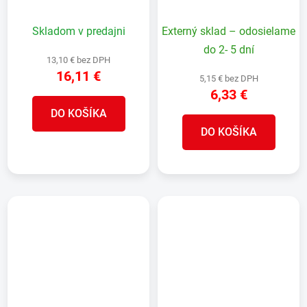
záhradná, Premium, kov
záhradná, Ergonomic
(Náhrada 256637)
Jet ( Náhrada 256641 )
Skladom v predajni
Externý sklad – odosielame
do 2- 5 dní
13,10 € bez DPH
16,11 €
5,15 € bez DPH
6,33 €
DO KOŠÍKA
DO KOŠÍKA