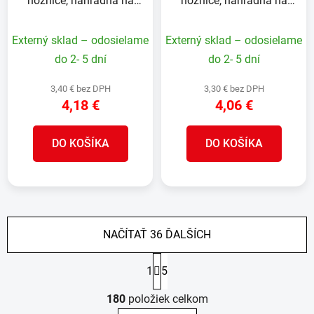
nožnice, náhradná na
nožnice, náhradná na
211946 /330720
211945 /330120
Externý sklad – odosielame
Externý sklad – odosielame
do 2- 5 dní
do 2- 5 dní
3,40 € bez DPH
3,30 € bez DPH
4,18 €
4,06 €
DO KOŠÍKA
DO KOŠÍKA
NAČÍTAŤ 36 ĎALŠÍCH
S
1
5
t
r
O
á
180
položiek celkom
v
n