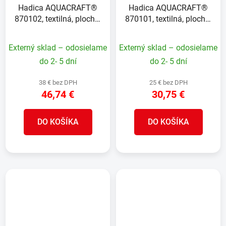
Hadica AQUACRAFT®
Hadica AQUACRAFT®
870102, textilná, plochá,
870101, textilná, plochá,
set s dýzou a držiakom,
set s dýzou a držiakom,
20 m
L-10 m
Externý sklad – odosielame
Externý sklad – odosielame
do 2- 5 dní
do 2- 5 dní
38 € bez DPH
25 € bez DPH
46,74 €
30,75 €
DO KOŠÍKA
DO KOŠÍKA