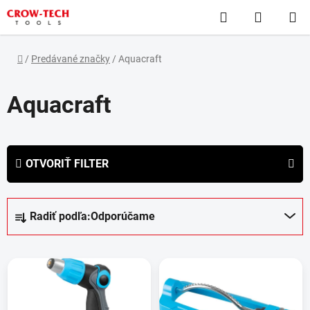
Prejsť
Hľadať
NÁKUP
na
obsah
KOŠÍK
Domov
/
Predávané značky
/
Aquacraft
Aquacraft
OTVORIŤ FILTER
R
Radiť podľa:
Odporúčame
a
d
V
e
ý
n
p
i