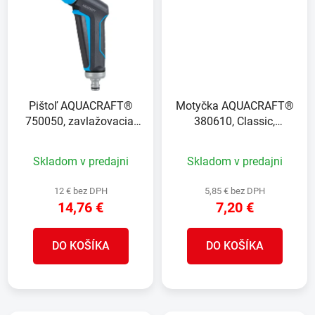
Pištoľ AQUACRAFT®
Motyčka AQUACRAFT®
750050, zavlažovacia,
380610, Classic,
záhradná, Premium Jet (
špicatá/2-zubá
Náhrada 256639 )
Skladom v predajni
Skladom v predajni
12 € bez DPH
5,85 € bez DPH
14,76 €
7,20 €
DO KOŠÍKA
DO KOŠÍKA