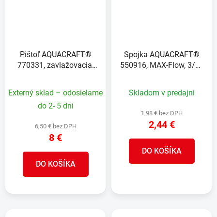
Pištoľ AQUACRAFT®
Spojka AQUACRAFT®
770331, zavlažovacia,
550916, MAX-Flow, 3/4",
záhradná, Ergonomic X4
na hadicu, záhradná
vzory
Externý sklad – odosielame
Skladom v predajni
do 2- 5 dní
1,98 € bez DPH
2,44 €
6,50 € bez DPH
8 €
DO KOŠÍKA
DO KOŠÍKA