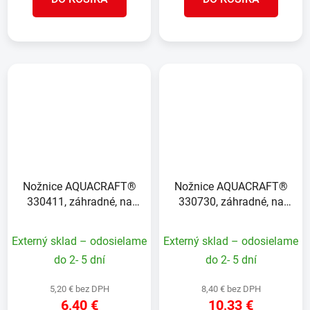
Nožnice AQUACRAFT®
Nožnice AQUACRAFT®
330411, záhradné, na
330730, záhradné, na
konáre, economy,
konáre, nastaviteľné
Bypass
Externý sklad – odosielame
Externý sklad – odosielame
do 2- 5 dní
do 2- 5 dní
5,20 € bez DPH
8,40 € bez DPH
6,40 €
10,33 €