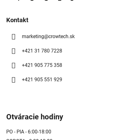
t
i
e
i
p
Kontakt
e
r
v
marketing
@
crowtech.sk
k
y
+421 31 780 7228
v
ý
+421 905 775 358
p
i
+421 905 551 929
s
u
Otváracie hodiny
PO - PIA - 6:00-18:00