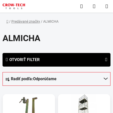
Prejsť
Hľadať
NÁKUP
na
obsah
KOŠÍK
Domov
/
Predávané značky
/
ALMICHA
ALMICHA
OTVORIŤ FILTER
R
Radiť podľa:
Odporúčame
a
d
V
e
ý
n
p
i