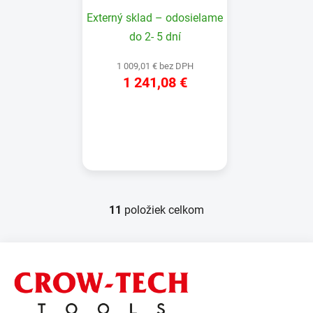
Externý sklad – odosielame
do 2- 5 dní
1 009,01 € bez DPH
1 241,08 €
DETAIL
11
položiek celkom
O
v
l
Z
á
á
d
p
a
ä
c