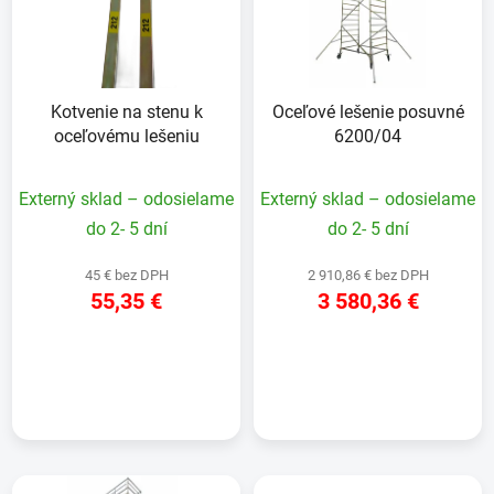
i
e
s
p
p
r
r
o
Kotvenie na stenu k
Oceľové lešenie posuvné
o
d
oceľovému lešeniu
6200/04
d
u
u
k
Externý sklad – odosielame
Externý sklad – odosielame
k
t
t
do 2- 5 dní
do 2- 5 dní
o
o
v
45 € bez DPH
2 910,86 € bez DPH
v
55,35 €
3 580,36 €
DETAIL
DETAIL