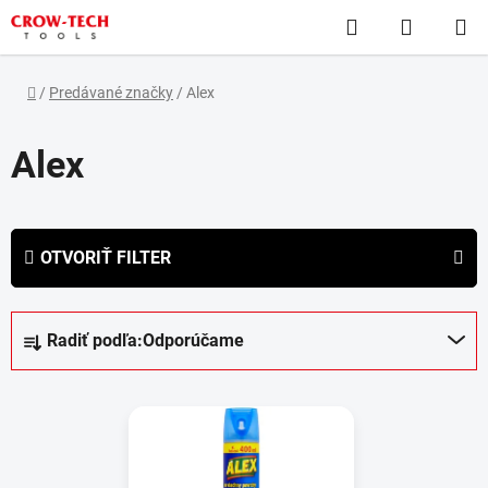
Prejsť
Hľadať
NÁKUP
na
obsah
KOŠÍK
Domov
/
Predávané značky
/
Alex
Alex
OTVORIŤ FILTER
R
Radiť podľa:
Odporúčame
a
d
V
e
ý
n
p
i