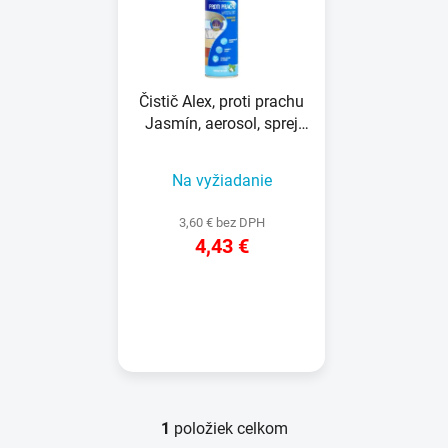
i
e
s
p
p
r
r
o
Čistič Alex, proti prachu
o
d
Jasmín, aerosol, sprej
d
u
400 ml
u
k
Na vyžiadanie
k
t
t
o
3,60 € bez DPH
o
v
4,43 €
v
DETAIL
1
položiek celkom
O