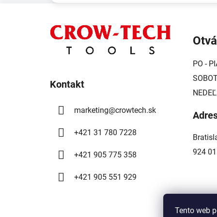
Z
á
Otvá
p
ä
PO - PI
t
SOBOTA
i
Kontakt
NEDEĽ
e
marketing
@
crowtech.sk
Adre
+421 31 780 7228
Bratis
924 01
+421 905 775 358
+421 905 551 929
Tento web p