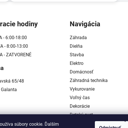
racie hodiny
Navigácia
A - 6:00-18:00
Záhrada
 - 8:00-13:00
Dielňa
A - ZATVORENÉ
Stavba
Elektro
sa
Domácnosť
Záhradná technika
lavská 65/48
Vykurovanie
 Galanta
Voľný čas
Dekorácie
Detský svet
Kontakt
oužíva súbory cookie. Ďalším
Odmietnuť