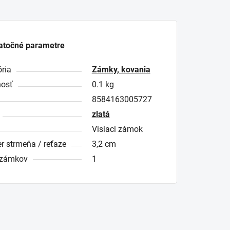
atočné parametre
ria
Zámky, kovania
osť
0.1 kg
8584163005727
zlatá
Visiaci zámok
r strmeňa / reťaze
3,2 cm
 zámkov
1