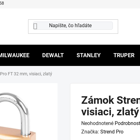
58
MILWAUKEE
DEWALT
STANLEY
TRUPER
ro FT 32 mm, visiaci, zlatý
Zámok Stren
visiaci, zlatý
Priemerné
Neohodnotené
Podrobnost
hodnotenie
Značka:
Strend Pro
produktu