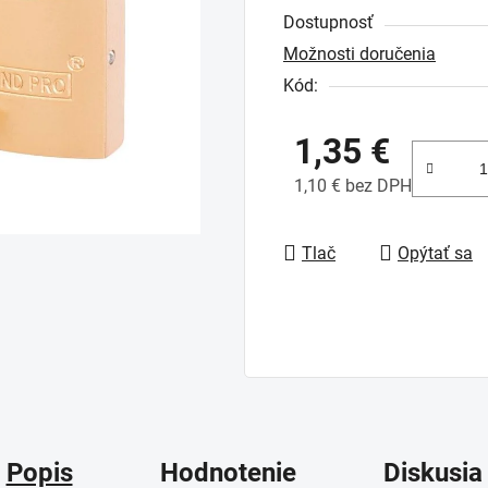
Dostupnosť
je
Možnosti doručenia
0,0
Kód:
z
5
1,35 €
hviezdičiek.
1,10 € bez DPH
Jednotková cena:
Tlač
Opýtať sa
Popis
Hodnotenie
Diskusia