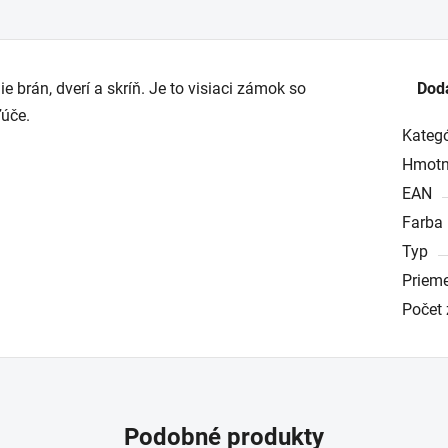
brán, dverí a skríň. Je to visiaci zámok so
Dod
úče.
Kategó
Hmotn
EAN
Farba
Typ
Prieme
Počet
Podobné produkty