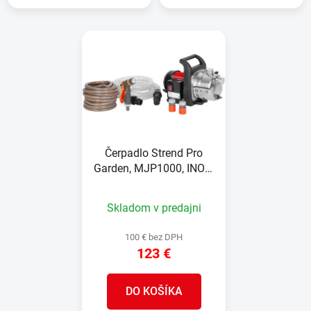
Čerpadlo Strend Pro
Garden, MJP1000, INOX,
1000W, 57 l/min,
záhradné, komplet set
Skladom v predajni
100 € bez DPH
123 €
DO KOŠÍKA