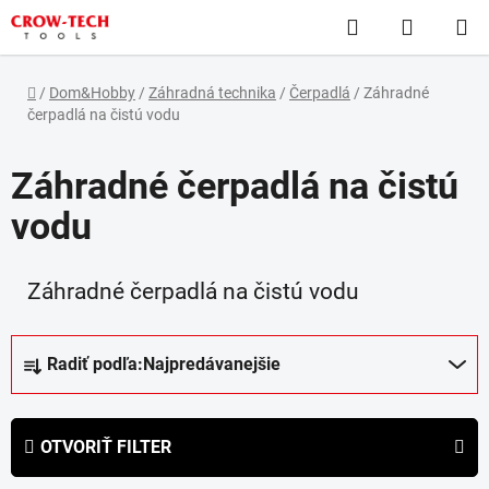
Prejsť
Hľadať
NÁKUP
na
obsah
KOŠÍK
Domov
/
Dom&Hobby
/
Záhradná technika
/
Čerpadlá
/
Záhradné
čerpadlá na čistú vodu
Záhradné čerpadlá na čistú
vodu
Záhradné čerpadlá na čistú vodu
R
Radiť podľa:
Najpredávanejšie
a
d
e
OTVORIŤ FILTER
n