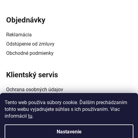
Objednávky
Reklamácia
Odstúpenie od zmluvy
Obchodné podmienky
Klientský servis
Ochrana osobných údajov
Alternatívne riešenie spotrebiteľských sporov
Tento web používa súbory cookie. Ďalším prechádzaním
Zásady používania súborov cookie (EÚ)
tohto webu vyjadrujete súhlas s ich používaním. Viac
informácií
tu
.
Nastavenie