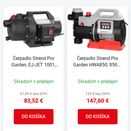
i
V
e
ý
p
p
r
i
o
s
d
p
u
r
k
Čerpadlo Strend Pro
Čerpadlo Strend Pro
o
t
Garden, EJ-JET 1001,
Garden HWA850, 850W,
d
o
1000W, 3400 lit./hod,
do čistej vody, záhradné,
u
v
záhradné
3600 l/h, kábel 1 m, LCD
Skladom v predajni
Skladom v predajni
k
displej
t
67,90 € bez DPH
120 € bez DPH
o
83,52 €
147,60 €
v
DO KOŠÍKA
DO KOŠÍKA