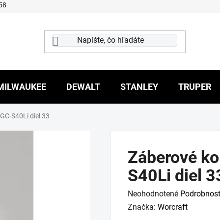
58
MILWAUKEE
DEWALT
STANLEY
TRUPER
GC-S40Li diel 33
Záberové ko
S40Li diel 3
Priemerné
Neohodnotené
Podrobnost
hodnotenie
Značka:
Worcraft
produktu