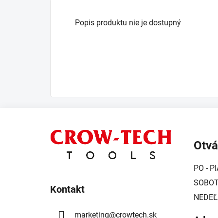
Popis produktu nie je dostupný
Z
á
Otvá
p
ä
PO - PI
t
SOBOTA
i
Kontakt
NEDEĽ
e
marketing
@
crowtech.sk