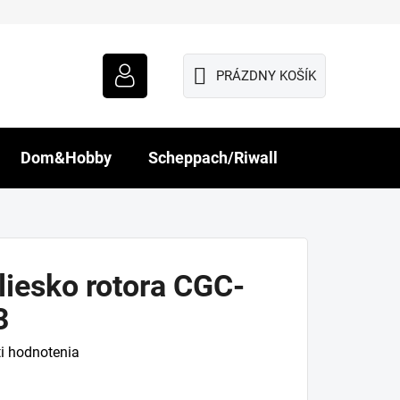
PRÁZDNY KOŠÍK
NÁKUPNÝ
KOŠÍK
Dom&Hobby
Scheppach/Riwall
liesko rotora CGC-
3
i hodnotenia