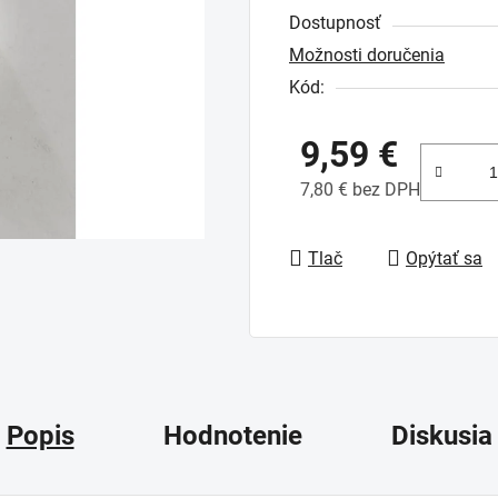
Dostupnosť
je
Možnosti doručenia
0,0
Kód:
z
5
9,59 €
hviezdičiek.
7,80 € bez DPH
Jednotková cena:
Tlač
Opýtať sa
Popis
Hodnotenie
Diskusia