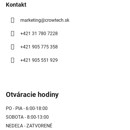
Kontakt
e
marketing
@
crowtech.sk
+421 31 780 7228
+421 905 775 358
+421 905 551 929
Otváracie hodiny
PO - PIA - 6:00-18:00
SOBOTA - 8:00-13:00
NEDEĽA - ZATVORENÉ