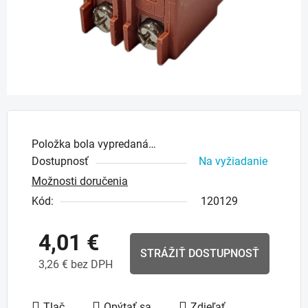
Položka bola vypredaná…
Dostupnosť
Na vyžiadanie
Možnosti doručenia
Kód:
120129
4,01 €
STRÁŽIŤ DOSTUPNOSŤ
3,26 € bez DPH
Jednotková cena:
Tlač
Opýtať sa
Zdieľať