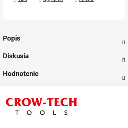
Popis
Diskusia
Hodnotenie
Z
á
p
ä
t
i