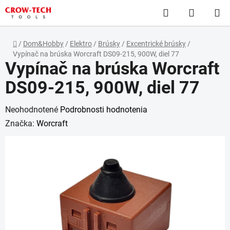
Prejsť
Hľadať
NÁKUP
na
obsah
KOŠÍK
Domov
/
Dom&Hobby
/
Elektro
/
Brúsky
/
Excentrické brúsky
/
Vypínač na brúska Worcraft DS09-215, 900W, diel 77
Vypínač na brúska Worcraft
DS09-215, 900W, diel 77
Priemerné
Neohodnotené
Podrobnosti hodnotenia
hodnotenie
Značka:
Worcraft
produktu
je
0,0
z
5
hviezdičiek.