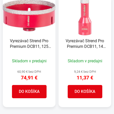
ý
p
p
r
i
o
s
d
p
u
r
k
Vyrezávač Strend Pro
Vyrezávač Strend Pro
o
t
Premium DCB11, 125
Premium DCB11, 14
d
o
mm, M14, HD, korunka,
mm, M14, HD, korunka,
u
v
diamant, professional
diamant, professional
Skladom v predajni
Skladom v predajni
k
t
60,90 € bez DPH
9,24 € bez DPH
o
74,91 €
11,37 €
v
DO KOŠÍKA
DO KOŠÍKA