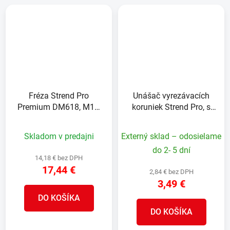
Fréza Strend Pro
Unášač vyrezávacích
Premium DM618, M14,
koruniek Strend Pro, s
20 mm, G60, diamant,
vrtákom, ALU 33-43-53-
na zväčšovanie dier k
67-73-83 mm
Skladom v predajni
Externý sklad – odosielame
vyrezávacím korunkám,
do 2- 5 dní
professional
14,18 € bez DPH
17,44 €
2,84 € bez DPH
3,49 €
DO KOŠÍKA
DO KOŠÍKA