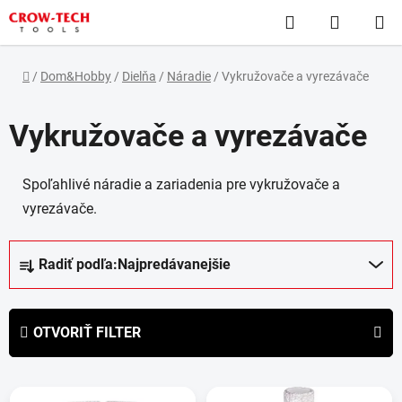
Prejsť
Hľadať
NÁKUP
na
obsah
KOŠÍK
Domov
/
Dom&Hobby
/
Dielňa
/
Náradie
/
Vykružovače a vyrezávače
Vykružovače a vyrezávače
Spoľahlivé náradie a zariadenia pre vykružovače a
vyrezávače.
R
Radiť podľa:
Najpredávanejšie
a
d
e
OTVORIŤ FILTER
n
i
V
e