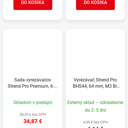
DO KOŠÍKA
DO KOŠÍKA
Sada vyrezávačov
Vyrezávač Strend Pro
Strend Pro Premium, 6-8-
BHS44, 64 mm, M3 Bi-
10-12 mm, HEX, 6 mm
metal, korunka do kovu,
vrták do skla diamant,
pílový
Skladom v predajni
Externý sklad – odosielame
korunky, professional
do 2- 5 dní
28,35 € bez DPH
34,87 €
4,99 € bez DPH