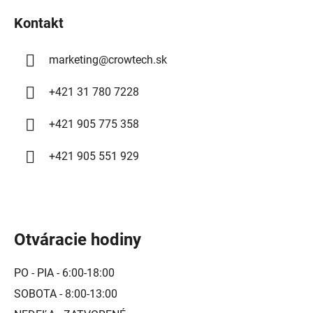
i
k
Kontakt
e
y
v
ý
marketing
@
crowtech.sk
p
i
+421 31 780 7228
s
u
+421 905 775 358
+421 905 551 929
Otváracie hodiny
PO - PIA - 6:00-18:00
SOBOTA - 8:00-13:00