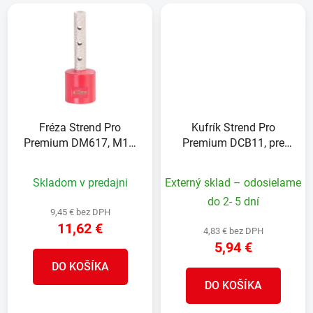
Fréza Strend Pro
Kufrík Strend Pro
Premium DM617, M14,
Premium DCB11, pre
10 mm, G60, diamant,
diamantové vyrezávače,
na zväčšovanie dier k
malý, Alu, prázdny,
Skladom v predajni
Externý sklad – odosielame
vyrezávacím korunkám,
14,5x16x9,6 cm
do 2- 5 dní
professional
9,45 € bez DPH
11,62 €
4,83 € bez DPH
5,94 €
DO KOŠÍKA
DO KOŠÍKA