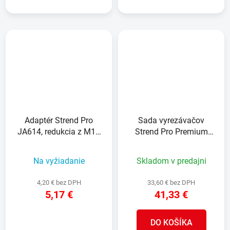
Adaptér Strend Pro
Sada vyrezávačov
JA614, redukcia z M14
Strend Pro Premium
na 6-hran do vŕtačky k
DCB11S2, 6-8-10-12
vyrezávacím korunkám
mm, M14, diamant,
Na vyžiadanie
Skladom v predajni
korunky, professional
4,20 € bez DPH
33,60 € bez DPH
5,17 €
41,33 €
DO KOŠÍKA
DETAIL