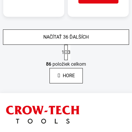
NAČÍTAŤ 36 ĎALŠÍCH
S
1
3
t
r
O
á
86
položiek celkom
v
n
l
k
HORE
á
o
d
v
a
a
Z
c
n
á
i
i
e
e
p
p
ä
r
t
v