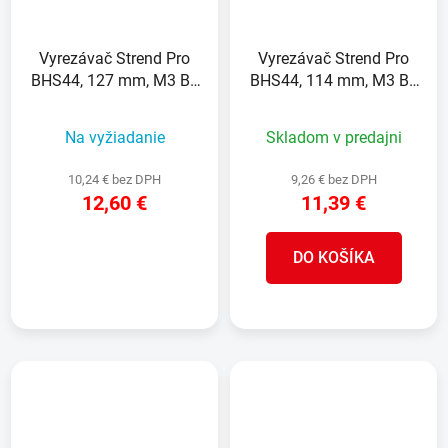
Vyrezávač Strend Pro
Vyrezávač Strend Pro
BHS44, 127 mm, M3 Bi-
BHS44, 114 mm, M3 Bi-
metal, korunka do kovu,
metal, korunka do kovu,
pílový
pílový
Na vyžiadanie
Skladom v predajni
10,24 € bez DPH
9,26 € bez DPH
12,60 €
11,39 €
DO KOŠÍKA
DETAIL