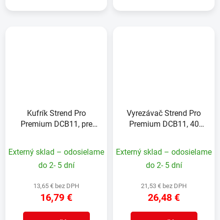
Kufrík Strend Pro
Vyrezávač Strend Pro
Premium DCB11, pre
Premium DCB11, 40
diamantové vyrezávače,
mm, M14, korunka,
veľký, Alu, prázdny,
diamant, professional
Externý sklad – odosielame
Externý sklad – odosielame
26,5x23,5x9,5 cm
do 2- 5 dní
do 2- 5 dní
13,65 € bez DPH
21,53 € bez DPH
16,79 €
26,48 €