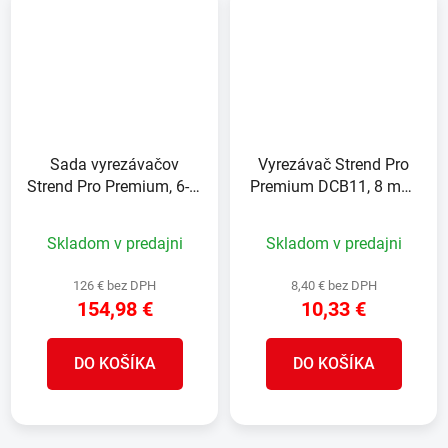
Sada vyrezávačov
Vyrezávač Strend Pro
Strend Pro Premium, 6-8-
Premium DCB11, 8 mm,
10-20-35-50-68 mm,
M14, HD, korunka,
adaptér, fréza na
diamant, professional
Skladom v predajni
Skladom v predajni
zväčšovanie dier, kotúč,
M14, diamant, korunky,
126 € bez DPH
8,40 € bez DPH
professional
154,98 €
10,33 €
DO KOŠÍKA
DO KOŠÍKA