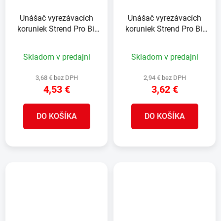
Unášač vyrezávacích
Unášač vyrezávacích
koruniek Strend Pro Bi-
koruniek Strend Pro Bi-
metal, HEX stopka 13
metal, HEX stopka 13
mm (7/16") 32-210 mm
mm (7/16") 14-30 mm
Skladom v predajni
Skladom v predajni
3,68 € bez DPH
2,94 € bez DPH
4,53 €
3,62 €
DO KOŠÍKA
DO KOŠÍKA