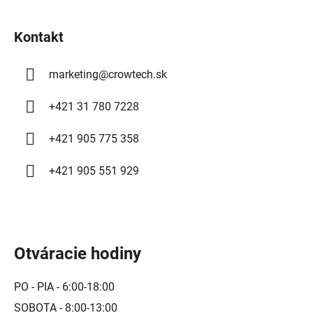
t
i
Kontakt
e
marketing
@
crowtech.sk
+421 31 780 7228
+421 905 775 358
+421 905 551 929
Otváracie hodiny
PO - PIA - 6:00-18:00
SOBOTA - 8:00-13:00