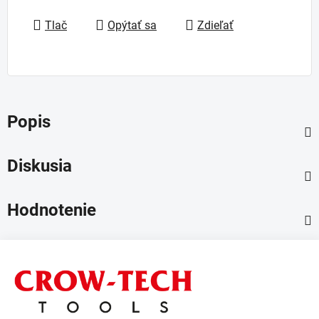
Jednotková cena:
Tlač
Opýtať sa
Zdieľať
Popis
Diskusia
Hodnotenie
Z
á
p
ä