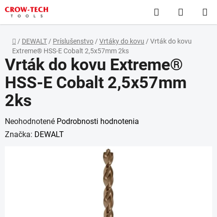
Prejsť
Hľadať
NÁKUP
na
obsah
KOŠÍK
Domov
/
DEWALT
/
Príslušenstvo
/
Vrtáky do kovu
/
Vrták do kovu
Extreme® HSS-E Cobalt 2,5x57mm 2ks
Vrták do kovu Extreme®
HSS-E Cobalt 2,5x57mm
2ks
Priemerné
Neohodnotené
Podrobnosti hodnotenia
hodnotenie
Značka:
DEWALT
produktu
je
0,0
z
5
hviezdičiek.