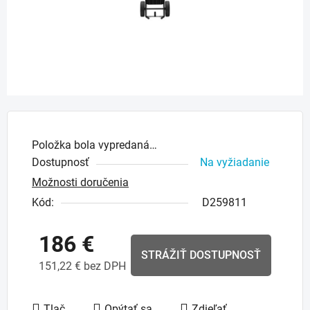
Položka bola vypredaná…
Dostupnosť
Na vyžiadanie
Možnosti doručenia
Kód:
D259811
186 €
STRÁŽIŤ DOSTUPNOSŤ
151,22 € bez DPH
Jednotková cena:
Tlač
Opýtať sa
Zdieľať