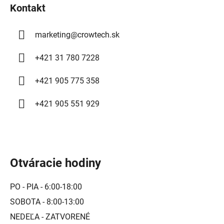
Kontakt
e
marketing
@
crowtech.sk
+421 31 780 7228
+421 905 775 358
+421 905 551 929
Otváracie hodiny
PO - PIA - 6:00-18:00
SOBOTA - 8:00-13:00
NEDEĽA - ZATVORENÉ