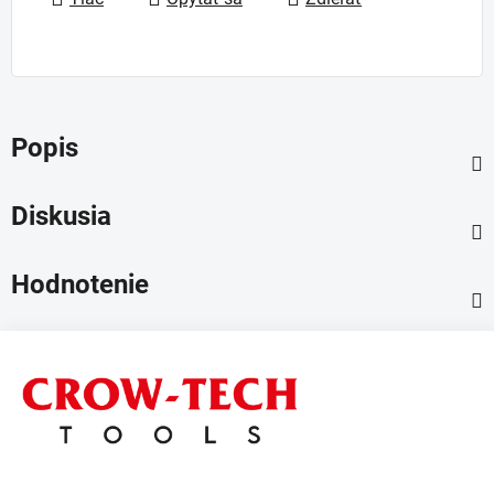
Popis
Diskusia
Hodnotenie
Z
á
p
ä
t
i