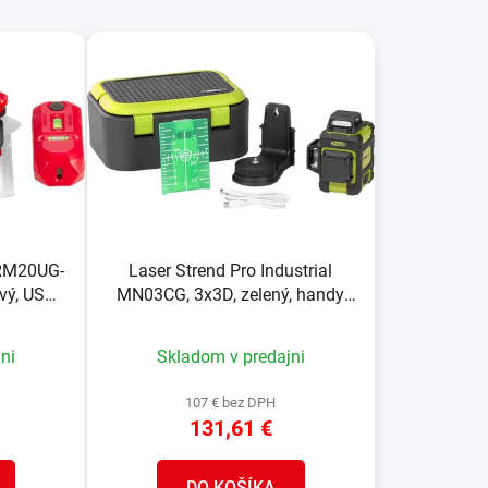
d
e
n
i
e
p
r
o
d
u
-RM20UG-
Laser Strend Pro Industrial
k
ový, USB
MN03CG, 3x3D, zelený, handy
t
ergonomic
o
ni
Skladom v predajni
v
107 € bez DPH
131,61 €
DO KOŠÍKA