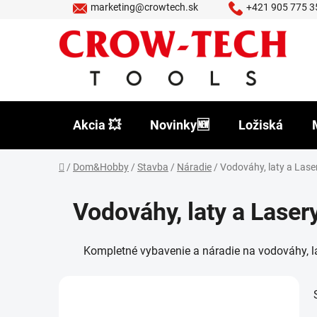
Prejsť
marketing@crowtech.sk
+421 905 775 3
na
obsah
Akcia 💥
Novinky🆕
Ložiská
Domov
/
Dom&Hobby
/
Stavba
/
Náradie
/
Vodováhy, laty a Lase
Vodováhy, laty a Laser
Kompletné vybavenie a náradie na vodováhy, la
B
o