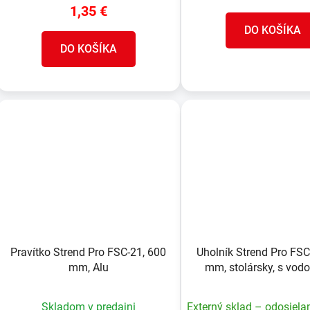
1,35 €
DO KOŠÍKA
DO KOŠÍKA
Pravítko Strend Pro FSC-21, 600
Uholník Strend Pro FSC
mm, Alu
mm, stolársky, s vod
Skladom v predajni
Externý sklad – odosiela