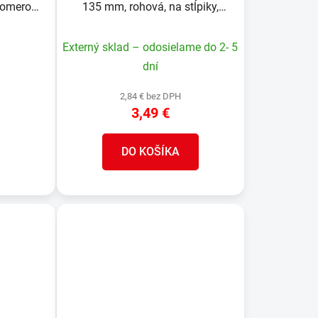
lomerom,
135 mm, rohová, na stĺpiky,
uholník s magnetom
Externý sklad – odosielame do 2- 5
dní
2,84 € bez DPH
3,49 €
DO KOŠÍKA