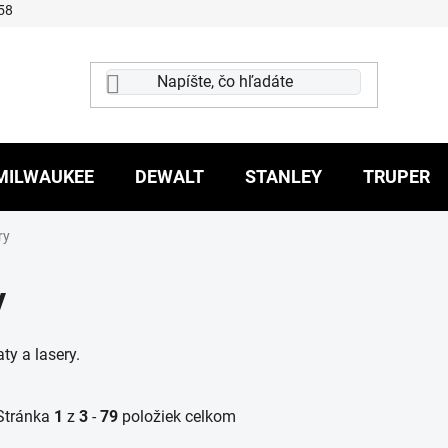
58
MILWAUKEE
DEWALT
STANLEY
TRUPER
ry
y
ty a lasery.
Stránka
1
z
3
-
79
položiek celkom