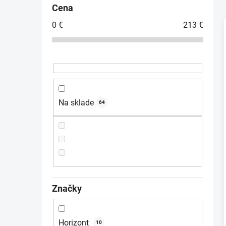
č
Cena
n
0
€
213
€
ý
p
i
a
n
e
l
Na sklade
64
Značky
Horizont
10