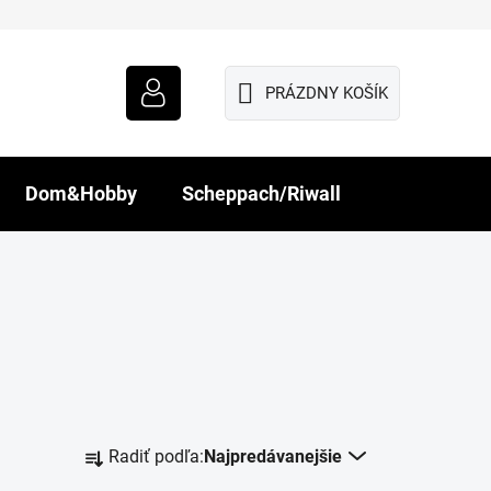
PRÁZDNY KOŠÍK
NÁKUPNÝ
KOŠÍK
Dom&Hobby
Scheppach/Riwall
R
Radiť podľa:
Najpredávanejšie
a