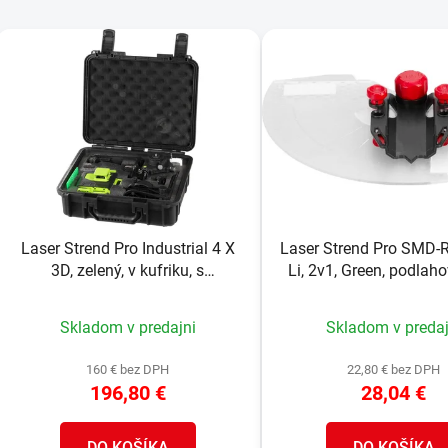
V
ý
p
s
p
r
o
d
Laser Strend Pro Industrial 4 X
Laser Strend Pro SMD
u
3D, zelený, v kufriku, s
Li, 2v1, Green, podlah
k
príslušenstvom, diaľkový
nabíjanie
t
ovládač
Skladom v predajni
Skladom v predaj
o
v
160 € bez DPH
22,80 € bez DPH
196,80 €
28,04 €
DO KOŠÍKA
DO KOŠÍKA