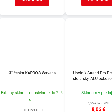
Kľúčenka KAPRO® červená
Uholník Strend Pro P
stolársky, ALU pokoso
mm, 30°-45°-60°-
Externý sklad – odosielame do 2- 5
Skladom v predaj
dní
6,55 € bez DPH
8,06 €
1,10 € bez DPH