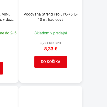
 MINI,
Vodováha Strend Pro JYC-75, L-
a, v dóze,
10 m, hadicová
x 60 ks
me do 2- 5
Skladom v predajni
6,77 € bez DPH
8,33 €
DO KOŠÍKA