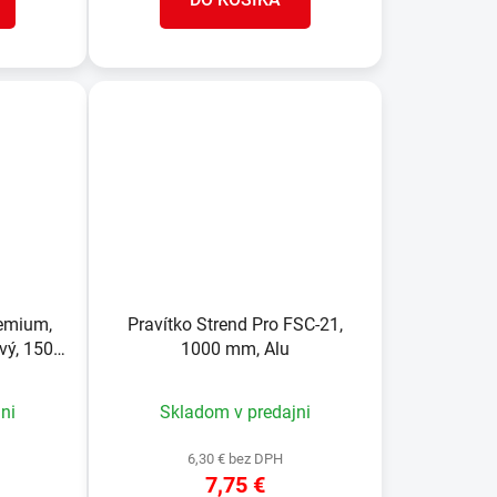
remium,
Pravítko Strend Pro FSC-21,
vý, 150
1000 mm, Alu
90°
ni
Skladom v predajni
6,30 € bez DPH
7,75 €