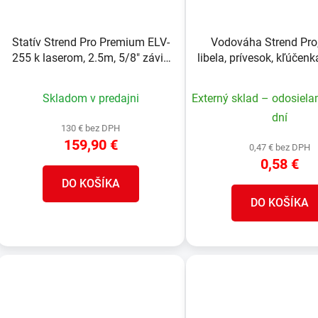
Statív Strend Pro Premium ELV-
Vodováha Strend Pro,
255 k laserom, 2.5m, 5/8" závit,
libela, prívesok, kľúčenk
PROFESSIONAL
40x15x15 mm, Sellbo
Skladom v predajni
Externý sklad – odosiela
dní
130 € bez DPH
159,90 €
0,47 € bez DPH
0,58 €
DO KOŠÍKA
DO KOŠÍKA