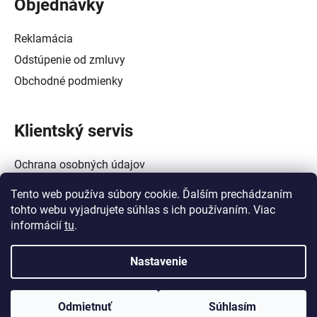
Objednávky
Reklamácia
Odstúpenie od zmluvy
Obchodné podmienky
Klientský servis
Ochrana osobných údajov
Alternatívne riešenie spotrebiteľských sporov
Tento web používa súbory cookie. Ďalším prechádzaním
Zásady používania súborov cookie (EÚ)
tohto webu vyjadrujete súhlas s ich používaním. Viac
informácií
tu
.
Nastavenie
Vytvoril Shoptet
a
Adatelier
Odmietnuť
Súhlasím
Copyright 2026
Crowtech Tools - Galanta
. Všetky práva