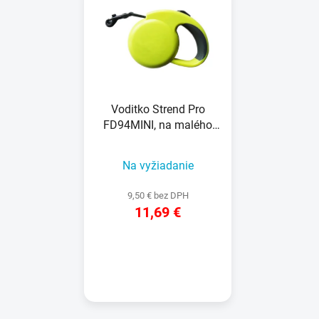
ý
p
p
r
i
o
s
d
p
u
r
k
Voditko Strend Pro
o
t
FD94MINI, na malého
d
o
psa, max. 8 kg, L-3 m,
u
v
čivava/yorkshire
Na vyžiadanie
k
t
9,50 € bez DPH
o
11,69 €
v
DETAIL