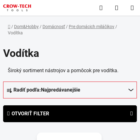
Prejsť
Hľadať
NÁKUP
na
obsah
KOŠÍK
Domov
/
Dom&Hobby
/
Domácnosť
/
Pre domácich miláčikov
/
Vodítka
Vodítka
Široký sortiment nástrojov a pomôcok pre vodítka.
R
Radiť podľa:
Najpredávanejšie
a
d
e
OTVORIŤ FILTER
n
i
V
e