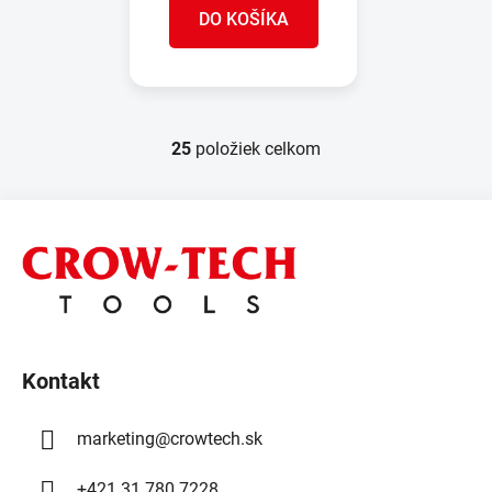
DO KOŠÍKA
25
položiek celkom
O
v
l
Z
á
á
d
p
a
ä
c
t
i
e
i
p
Kontakt
e
r
v
marketing
@
crowtech.sk
k
y
+421 31 780 7228